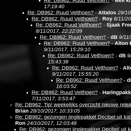
Re: DB962: Ruud Velthoen?
-
well 
17:19:40
Re: DB962: Ruud Velthoen?
-
Attalos
29/10
Re: DB962: Ruud Velthoen?
-
Roy
8/11/20
Re: DB962: Ruud Velthoen?
-
Sjaak Fre
8/11/2017, 22:22:09
Re: DB962: Ruud Velthoen?
-
dB
9/11
Re: DB962: Ruud Velthoen?
-
Alton
9/11/2017, 15:29:10
Re: DB962: Ruud Velthoen?
-
dB
9
15:43:38
Re: DB962: Ruud Velthoen?
-
Al
9/11/2017, 15:55:20
Re: DB962: Ruud Velthoen?
-
d
16:03:52
Re: DB962: Ruud Velthoen?
-
Haringpakk
7/11/2017, 3:53:47
Re: DB962, Tip! weekelijks overzicht nieuwe relea
Brian
28/10/2017, 10:33:05
Re: DB962: gezongen jinglepakket Decibel uit kabe
Ron
24/10/2017, 12:03:48
Re: DB962: gezongen jinglepakket Decibel uit ka