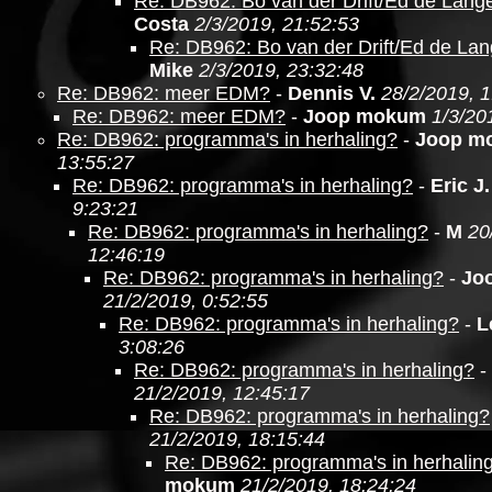
Re: DB962: Bo van der Drift/Ed de Lang
Costa
2/3/2019, 21:52:53
Re: DB962: Bo van der Drift/Ed de Lan
Mike
2/3/2019, 23:32:48
Re: DB962: meer EDM?
-
Dennis V.
28/2/2019, 1
Re: DB962: meer EDM?
-
Joop mokum
1/3/20
Re: DB962: programma's in herhaling?
-
Joop m
13:55:27
Re: DB962: programma's in herhaling?
-
Eric J.
9:23:21
Re: DB962: programma's in herhaling?
-
M
20
12:46:19
Re: DB962: programma's in herhaling?
-
Jo
21/2/2019, 0:52:55
Re: DB962: programma's in herhaling?
-
L
3:08:26
Re: DB962: programma's in herhaling?
-
21/2/2019, 12:45:17
Re: DB962: programma's in herhaling?
21/2/2019, 18:15:44
Re: DB962: programma's in herhalin
mokum
21/2/2019, 18:24:24