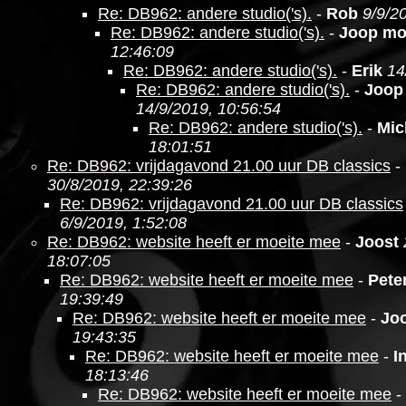
Re: DB962: andere studio('s).
-
Rob
9/9/2
Re: DB962: andere studio('s).
-
Joop m
12:46:09
Re: DB962: andere studio('s).
-
Erik
14
Re: DB962: andere studio('s).
-
Joop
14/9/2019, 10:56:54
Re: DB962: andere studio('s).
-
Mic
18:01:51
Re: DB962: vrijdagavond 21.00 uur DB classics
-
30/8/2019, 22:39:26
Re: DB962: vrijdagavond 21.00 uur DB classics
6/9/2019, 1:52:08
Re: DB962: website heeft er moeite mee
-
Joost
18:07:05
Re: DB962: website heeft er moeite mee
-
Pete
19:39:49
Re: DB962: website heeft er moeite mee
-
Jo
19:43:35
Re: DB962: website heeft er moeite mee
-
I
18:13:46
Re: DB962: website heeft er moeite mee
-