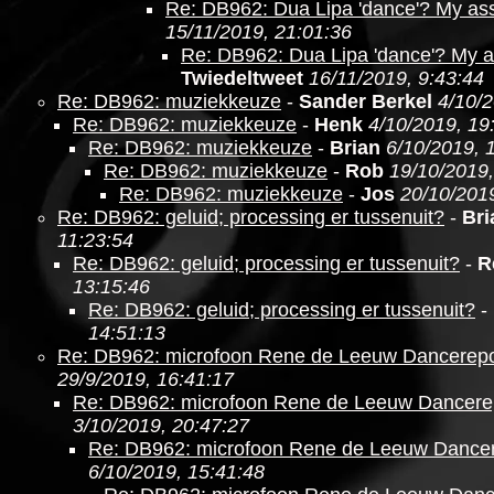
Re: DB962: Dua Lipa 'dance'? My as
15/11/2019, 21:01:36
Re: DB962: Dua Lipa 'dance'? My a
Twiedeltweet
16/11/2019, 9:43:44
Re: DB962: muziekkeuze
-
Sander Berkel
4/10/2
Re: DB962: muziekkeuze
-
Henk
4/10/2019, 19
Re: DB962: muziekkeuze
-
Brian
6/10/2019, 
Re: DB962: muziekkeuze
-
Rob
19/10/2019,
Re: DB962: muziekkeuze
-
Jos
20/10/2019
Re: DB962: geluid; processing er tussenuit?
-
Bri
11:23:54
Re: DB962: geluid; processing er tussenuit?
-
R
13:15:46
Re: DB962: geluid; processing er tussenuit?
-
14:51:13
Re: DB962: microfoon Rene de Leeuw Dancerepo
29/9/2019, 16:41:17
Re: DB962: microfoon Rene de Leeuw Dancere
3/10/2019, 20:47:27
Re: DB962: microfoon Rene de Leeuw Dancer
6/10/2019, 15:41:48