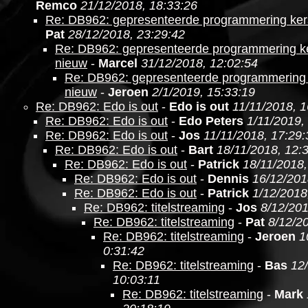
Remco
21/12/2018, 18:33:26
Re: DB962: gepresenteerde programmering ker
Pat
28/12/2018, 23:29:42
Re: DB962: gepresenteerde programmering ke
nieuw
-
Marcel
31/12/2018, 12:02:54
Re: DB962: gepresenteerde programmering 
nieuw
-
Jeroen
2/1/2019, 15:33:19
Re: DB962: Edo is out
-
Edo is out
11/11/2018, 1
Re: DB962: Edo is out
-
Edo Peters
1/11/2019,
Re: DB962: Edo is out
-
Jos
11/11/2018, 17:29:
Re: DB962: Edo is out
-
Bart
18/11/2018, 12:
Re: DB962: Edo is out
-
Patrick
18/11/2018,
Re: DB962: Edo is out
-
Dennis
16/12/201
Re: DB962: Edo is out
-
Patrick
1/12/2018
Re: DB962: titelstreaming
-
Jos
8/12/201
Re: DB962: titelstreaming
-
Pat
8/12/2
Re: DB962: titelstreaming
-
Jeroen
1
0:31:42
Re: DB962: titelstreaming
-
Bas
12
10:03:11
Re: DB962: titelstreaming
-
Mark