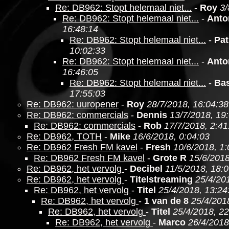
Re: DB962: Stopt helemaal niet...
-
Roy
3/
Re: DB962: Stopt helemaal niet...
-
Anto
16:48:14
Re: DB962: Stopt helemaal niet...
-
Pat
10:02:33
Re: DB962: Stopt helemaal niet...
-
Anto
16:46:05
Re: DB962: Stopt helemaal niet...
-
Ba
17:55:03
Re: DB962: uuropener
-
Roy
28/7/2018, 16:04:38
Re: DB962: commercials
-
Dennis
13/7/2018, 19
Re: DB962: commercials
-
Rob
17/7/2018, 2:41
Re: DB962, TOTH
-
Mike
16/6/2018, 0:04:03
Re: DB962 Fresh FM kavel
-
Fresh
10/6/2018, 1:
Re: DB962 Fresh FM kavel
-
Grote R
15/6/2018
Re: DB962, het vervolg
-
Decibel
11/5/2018, 18:
Re: DB962, het vervolg
-
Titelstreaming
25/4/20
Re: DB962, het vervolg
-
Titel
25/4/2018, 13:24
Re: DB962, het vervolg
-
1 van de 8
25/4/201
Re: DB962, het vervolg
-
Titel
25/4/2018, 22
Re: DB962, het vervolg
-
Marco
26/4/2018