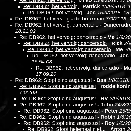
Re: DB962, het vervolg
-
Milko
15/9/2018, 17:0
Re: DB962, het vervolg
-
Patrick
15/9/2018, 
Re: DB962, het vervolg
-
Jos
15/9/2018, 18
Re: DB962, het vervolg
-
de buurman
3/9/2018, 
Re: DB962, het vervolg: danceradio
-
Danceradi
18:21:02
Re: DB962, het vervolg: danceradio
-
Me
1/9/20
Re: DB962, het vervolg: danceradio
-
Rick
2/
Re: DB962, het vervolg: danceradio
-
Me
2/
Re: DB962, het vervolg: danceradio
-
Jos
16:54:08
Re: DB962, het vervolg: danceradio
-
Ma
17:09:20
Re: DB962: Stopt eind augustus!
-
Bas
1/8/2018,
Re: DB962: Stopt eind augustus!
-
roddelkoni
7:05:09
Re: DB962: Stopt eind augustus!
-
RV
2/9/2018
Re: DB962: Stopt eind augustus!
-
John
24/8/2
Re: DB962: Stopt eind augustus!
-
Peter
25/8
Re: DB962: Stopt eind augustus!
-
Robin
1/8/2
Re: DB962: Stopt eind augustus!
-
Roy
1/8/20
Re: DB962: Stopt helemaal niet...
-
Anton
3