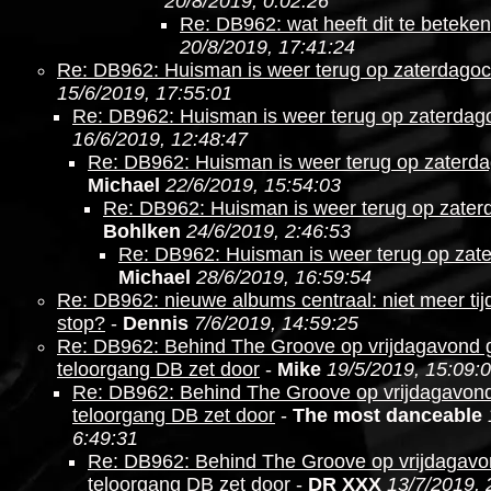
20/8/2019, 0:02:26
Re: DB962: wat heeft dit te beteke
20/8/2019, 17:41:24
Re: DB962: Huisman is weer terug op zaterdago
15/6/2019, 17:55:01
Re: DB962: Huisman is weer terug op zaterdag
16/6/2019, 12:48:47
Re: DB962: Huisman is weer terug op zaterd
Michael
22/6/2019, 15:54:03
Re: DB962: Huisman is weer terug op zate
Bohlken
24/6/2019, 2:46:53
Re: DB962: Huisman is weer terug op zat
Michael
28/6/2019, 16:59:54
Re: DB962: nieuwe albums centraal: niet meer ti
stop?
-
Dennis
7/6/2019, 14:59:25
Re: DB962: Behind The Groove op vrijdagavond g
teloorgang DB zet door
-
Mike
19/5/2019, 15:09:
Re: DB962: Behind The Groove op vrijdagavond
teloorgang DB zet door
-
The most danceable
6:49:31
Re: DB962: Behind The Groove op vrijdagavo
teloorgang DB zet door
-
DR XXX
13/7/2019, 