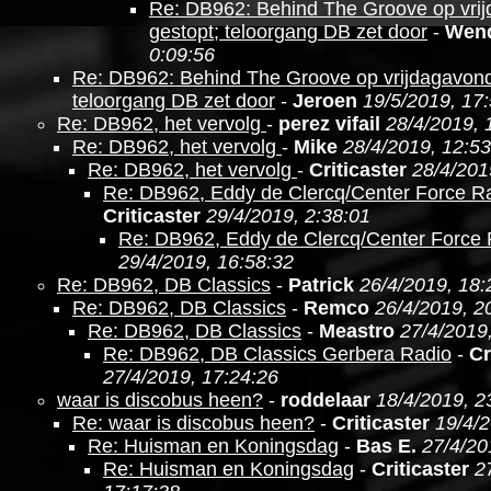
Re: DB962: Behind The Groove op vri
gestopt; teloorgang DB zet door
-
Wen
0:09:56
Re: DB962: Behind The Groove op vrijdagavond
teloorgang DB zet door
-
Jeroen
19/5/2019, 17
Re: DB962, het vervolg
-
perez vifail
28/4/2019, 
Re: DB962, het vervolg
-
Mike
28/4/2019, 12:53
Re: DB962, het vervolg
-
Criticaster
28/4/201
Re: DB962, Eddy de Clercq/Center Force R
Criticaster
29/4/2019, 2:38:01
Re: DB962, Eddy de Clercq/Center Force
29/4/2019, 16:58:32
Re: DB962, DB Classics
-
Patrick
26/4/2019, 18:
Re: DB962, DB Classics
-
Remco
26/4/2019, 2
Re: DB962, DB Classics
-
Meastro
27/4/2019
Re: DB962, DB Classics Gerbera Radio
-
Cr
27/4/2019, 17:24:26
waar is discobus heen?
-
roddelaar
18/4/2019, 2
Re: waar is discobus heen?
-
Criticaster
19/4/2
Re: Huisman en Koningsdag
-
Bas E.
27/4/20
Re: Huisman en Koningsdag
-
Criticaster
2