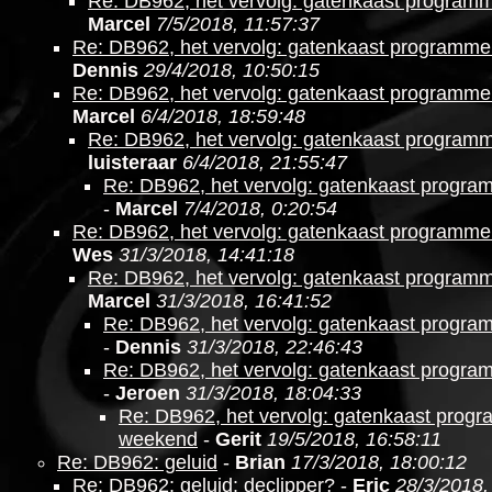
Re: DB962, het vervolg: gatenkaast program
Marcel
7/5/2018, 11:57:37
Re: DB962, het vervolg: gatenkaast programm
Dennis
29/4/2018, 10:50:15
Re: DB962, het vervolg: gatenkaast programm
Marcel
6/4/2018, 18:59:48
Re: DB962, het vervolg: gatenkaast program
luisteraar
6/4/2018, 21:55:47
Re: DB962, het vervolg: gatenkaast progr
-
Marcel
7/4/2018, 0:20:54
Re: DB962, het vervolg: gatenkaast programm
Wes
31/3/2018, 14:41:18
Re: DB962, het vervolg: gatenkaast program
Marcel
31/3/2018, 16:41:52
Re: DB962, het vervolg: gatenkaast progr
-
Dennis
31/3/2018, 22:46:43
Re: DB962, het vervolg: gatenkaast progr
-
Jeroen
31/3/2018, 18:04:33
Re: DB962, het vervolg: gatenkaast prog
weekend
-
Gerit
19/5/2018, 16:58:11
Re: DB962: geluid
-
Brian
17/3/2018, 18:00:12
Re: DB962: geluid: declipper?
-
Eric
28/3/2018,