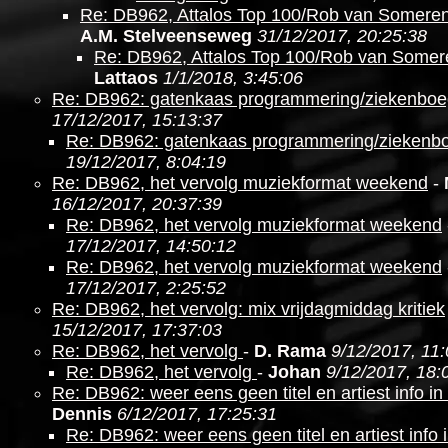
Re: DB962, Attalos Top 100/Rob van Somere
A.M. Stelveenseweg
31/12/2017, 20:25:38
Re: DB962, Attalos Top 100/Rob van Somer
Lattaos
1/1/2018, 3:45:06
Re: DB962: gatenkaas programmering/ziekenboe
17/12/2017, 15:13:37
Re: DB962: gatenkaas programmering/ziekenb
19/12/2017, 8:04:19
Re: DB962, het vervolg muziekformat weekend
-
16/12/2017, 20:37:39
Re: DB962, het vervolg muziekformat weekend
17/12/2017, 14:50:12
Re: DB962, het vervolg muziekformat weekend
17/12/2017, 2:25:52
Re: DB962, het vervolg: mix vrijdagmiddag kritiek
15/12/2017, 17:37:03
Re: DB962, het vervolg
-
D. Rama
9/12/2017, 11
Re: DB962, het vervolg
-
Johan
9/12/2017, 18:
Re: DB962: weer eens geen titel en artiest info i
Dennis
6/12/2017, 17:25:31
Re: DB962: weer eens geen titel en artiest info 