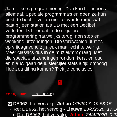
Ja, die kerstprogrammering. Dan kan het ineens
allemaal. Speciale programma's en doen ze hun
best de boel te vullen met relevante radio wat
past bij een station als DB met een Decibel
verleden. Ik hoor dat in de reguliere
programmering nauwelijks terug, non stop en
weekend uitzendingen. Die verdwaalde uurtjes
op vrijdagavond zijn leuk maar echt te weinig.
Meer classics dus in de muziekmix graag. Met
die speciale uitzendingen rondom kerst en oud
en nieuw gaan de luistercijfer stats altijd omhoog.
Hoe zou dit nu komen? Trek je conclusies!
Message Thread
|
This response
↓
DB962, het vervolg
-
Johan
1/9/2017, 19:53:15
Re: DB962, het vervolg
-
Lieuwe
23/4/2020, 17:1
Re: DB962, het vervolg
-
Admin
24/4/2020, 0:2