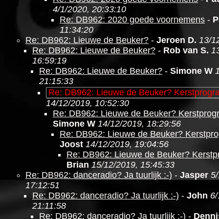
4/1/2020, 20:33:10
Re: DB962: 2020 goede voornemens
-
P
11:34:20
Re: DB962: Lieuwe de Beuker?
-
Jeroen D.
13/1
Re: DB962: Lieuwe de Beuker?
-
Rob van S.
1
16:59:19
Re: DB962: Lieuwe de Beuker?
-
Simone W
21:15:33
Re: DB962: Lieuwe de Beuker? Kerstprog
14/12/2019, 10:52:30
Re: DB962: Lieuwe de Beuker? Kerstpro
Simone W
14/12/2019, 18:29:56
Re: DB962: Lieuwe de Beuker? Kerstpr
Joost
14/12/2019, 19:04:56
Re: DB962: Lieuwe de Beuker? Kerst
Brian
15/12/2019, 15:45:33
Re: DB962: danceradio? Ja tuurlijk :-)
-
Jasper
5/
17:12:51
Re: DB962: danceradio? Ja tuurlijk :-)
-
John
6/
21:11:58
Re: DB962: danceradio? Ja tuurlijk :-)
-
Denni