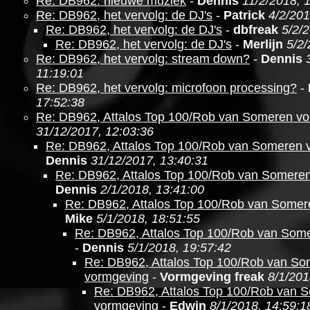
Re: DB962: nieuwe muziek
-
Dennis
11/2/2018, 
Re: DB962, het vervolg: de DJ's
-
Patrick
4/2/201
Re: DB962, het vervolg: de DJ's
-
dbfreak
5/2/
Re: DB962, het vervolg: de DJ's
-
Merlijn
5/2/
Re: DB962, het vervolg: stream down?
-
Dennis
11:19:01
Re: DB962, het vervolg: microfoon processing?
-
17:52:38
Re: DB962, Attalos Top 100/Rob van Someren v
31/12/2017, 12:03:36
Re: DB962, Attalos Top 100/Rob van Someren 
Dennis
31/12/2017, 13:40:31
Re: DB962, Attalos Top 100/Rob van Somere
Dennis
2/1/2018, 13:41:00
Re: DB962, Attalos Top 100/Rob van Somer
Mike
5/1/2018, 18:51:55
Re: DB962, Attalos Top 100/Rob van Som
-
Dennis
5/1/2018, 19:57:42
Re: DB962, Attalos Top 100/Rob van S
vormgeving
-
Vormgeving freak
8/1/201
Re: DB962, Attalos Top 100/Rob van 
vormgeving
-
Edwin
8/1/2018, 14:59:1