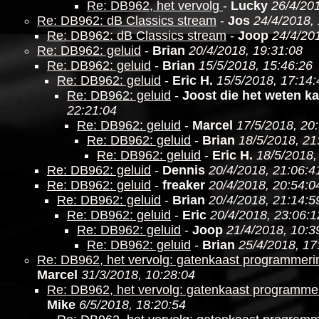
Re: DB962, het vervolg
-
Lucky
26/4/201
Re: DB962: dB Classics stream
-
Jos
24/4/2018,
Re: DB962: dB Classics stream
-
Joop
24/4/20
Re: DB962: geluid
-
Brian
20/4/2018, 19:31:08
Re: DB962: geluid
-
Brian
15/5/2018, 15:46:26
Re: DB962: geluid
-
Eric H.
15/5/2018, 17:14:
Re: DB962: geluid
-
Joost die het weten k
22:21:04
Re: DB962: geluid
-
Marcel
17/5/2018, 20
Re: DB962: geluid
-
Brian
18/5/2018, 21
Re: DB962: geluid
-
Eric H.
18/5/2018,
Re: DB962: geluid
-
Dennis
20/4/2018, 21:06:4
Re: DB962: geluid
-
freaker
20/4/2018, 20:54:0
Re: DB962: geluid
-
Brian
20/4/2018, 21:14:5
Re: DB962: geluid
-
Eric
20/4/2018, 23:06:1
Re: DB962: geluid
-
Joop
21/4/2018, 10:3
Re: DB962: geluid
-
Brian
25/4/2018, 17
Re: DB962, het vervolg: gatenkaast programmer
Marcel
31/3/2018, 10:28:04
Re: DB962, het vervolg: gatenkaast programm
Mike
6/5/2018, 18:20:54