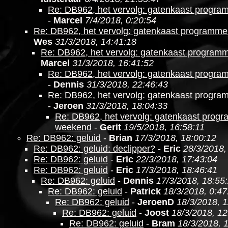
Re: DB962, het vervolg: gatenkaast progr
-
Marcel
7/4/2018, 0:20:54
Re: DB962, het vervolg: gatenkaast programm
Wes
31/3/2018, 14:41:18
Re: DB962, het vervolg: gatenkaast program
Marcel
31/3/2018, 16:41:52
Re: DB962, het vervolg: gatenkaast progr
-
Dennis
31/3/2018, 22:46:43
Re: DB962, het vervolg: gatenkaast progr
-
Jeroen
31/3/2018, 18:04:33
Re: DB962, het vervolg: gatenkaast prog
weekend
-
Gerit
19/5/2018, 16:58:11
Re: DB962: geluid
-
Brian
17/3/2018, 18:00:12
Re: DB962: geluid: declipper?
-
Eric
28/3/2018,
Re: DB962: geluid
-
Eric
22/3/2018, 17:43:04
Re: DB962: geluid
-
Eric
17/3/2018, 18:46:41
Re: DB962: geluid
-
Dennis
17/3/2018, 18:55
Re: DB962: geluid
-
Patrick
18/3/2018, 0:47
Re: DB962: geluid
-
JeroenD
18/3/2018, 1
Re: DB962: geluid
-
Joost
18/3/2018, 12
Re: DB962: geluid
-
Bram
18/3/2018, 