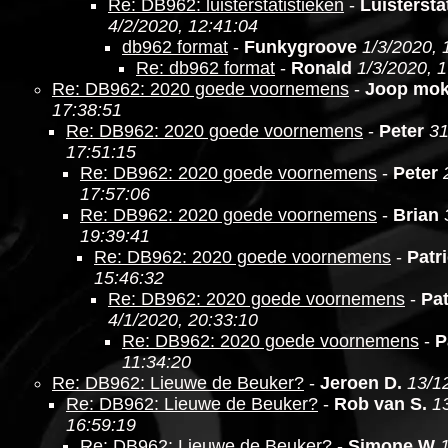
Re: DB962: luisterstatistieken
-
Luistersta
4/2/2020, 12:41:04
db962 format
-
Funkygroove
1/3/2020, 
Re: db962 format
-
Ronald
1/3/2020, 
Re: DB962: 2020 goede voornemens
-
Joop mo
17:38:51
Re: DB962: 2020 goede voornemens
-
Peter
31
17:51:15
Re: DB962: 2020 goede voornemens
-
Peter
17:57:06
Re: DB962: 2020 goede voornemens
-
Brian
19:39:41
Re: DB962: 2020 goede voornemens
-
Patr
15:46:32
Re: DB962: 2020 goede voornemens
-
Pat
4/1/2020, 20:33:10
Re: DB962: 2020 goede voornemens
-
P
11:34:20
Re: DB962: Lieuwe de Beuker?
-
Jeroen D.
13/1
Re: DB962: Lieuwe de Beuker?
-
Rob van S.
1
16:59:19
Re: DB962: Lieuwe de Beuker?
-
Simone W