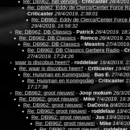
Re: DB962, het vervolg
-
Criticaster
28/4/201
Re: DB962, Eddy de Clercq/Center Force R
Criticaster
29/4/2019, 2:38:01
Re: DB962, Eddy de Clercq/Center Force
29/4/2019, 16:58:32
Re: DB962, DB Classics
-
Patrick
26/4/2019, 18:
Re: DB962, DB Classics
-
Remco
26/4/2019, 2
Re: DB962, DB Classics
-
Meastro
27/4/2019
Re: DB962, DB Classics Gerbera Radio
-
Cr
27/4/2019, 17:24:26
waar is discobus heen?
-
roddelaar
18/4/2019, 2
Re: waar is discobus heen?
-
Criticaster
19/4/2
Re: Huisman en Koningsdag
-
Bas E.
27/4/20
Re: Huisman en Koningsdag
-
Criticaster
2
17:17:38
Re: DB962: groot nieuws!
-
Joop mokum
26/3/2
Re: DB962: groot nieuws!
-
Mike
7/4/2019, 19:
Re: DB962: groot nieuws!
-
DaCosta
8/4/2019
Re: DB962: groot nieuws!
-
roddelaar
13/4/
Re: DB962: groot nieuws!
-
Jos
13/4/2019
Re: DB962: groot nieuws!
-
Mike
14/4/20
Re: DB962: groot nieuws!
-
roddelaar