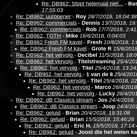
Re: DB962: Stopt helemaal niet...
-
Ba
17:55:03
Re: DB962: uuropener
-
Roy
28/7/2018, 16:04:38
Re: DB962: commercials
-
Dennis
13/7/2018, 19
Re: DB962: commercials
-
Rob
17/7/2018, 2:41
Re: DB962, TOTH
-
Mike
16/6/2018, 0:04:03
Re: DB962 Fresh FM kavel
-
Fresh
10/6/2018, 1:
Re: DB962 Fresh FM kavel
-
Grote R
15/6/2018
Re: DB962, het vervolg
-
Decibel
11/5/2018, 18:
Re: DB962, het vervolg
-
Titelstreaming
25/4/20
Re: DB962, het vervolg
-
Titel
25/4/2018, 13:24
Re: DB962, het vervolg
-
1 van de 8
25/4/201
Re: DB962, het vervolg
-
Titel
25/4/2018, 22
Re: DB962, het vervolg
-
Marco
26/4/2018
Re: DB962, het vervolg
-
Lucky
26/4/201
Re: DB962: dB Classics stream
-
Jos
24/4/2018,
Re: DB962: dB Classics stream
-
Joop
24/4/20
Re: DB962: geluid
-
Brian
20/4/2018, 19:31:08
Re: DB962: geluid
-
Brian
15/5/2018, 15:46:26
Re: DB962: geluid
-
Eric H.
15/5/2018, 17:14:
Re: DB962: geluid
-
Joost die het weten k