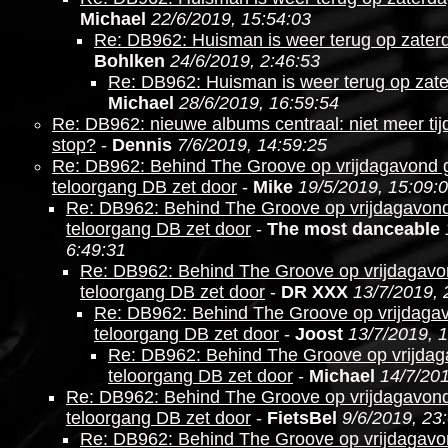
Michael
22/6/2019, 15:54:03
Re: DB962: Huisman is weer terug op zate
Bohlken
24/6/2019, 2:46:53
Re: DB962: Huisman is weer terug op zat
Michael
28/6/2019, 16:59:54
Re: DB962: nieuwe albums centraal: niet meer ti
stop?
-
Dennis
7/6/2019, 14:59:25
Re: DB962: Behind The Groove op vrijdagavond g
teloorgang DB zet door
-
Mike
19/5/2019, 15:09:
Re: DB962: Behind The Groove op vrijdagavond
teloorgang DB zet door
-
The most danceable
6:49:31
Re: DB962: Behind The Groove op vrijdagavo
teloorgang DB zet door
-
DR XXX
13/7/2019, 
Re: DB962: Behind The Groove op vrijdagav
teloorgang DB zet door
-
Joost
13/7/2019, 
Re: DB962: Behind The Groove op vrijdag
teloorgang DB zet door
-
Michael
14/7/201
Re: DB962: Behind The Groove op vrijdagavond
teloorgang DB zet door
-
FietsBel
9/6/2019, 23
Re: DB962: Behind The Groove op vrijdagavo