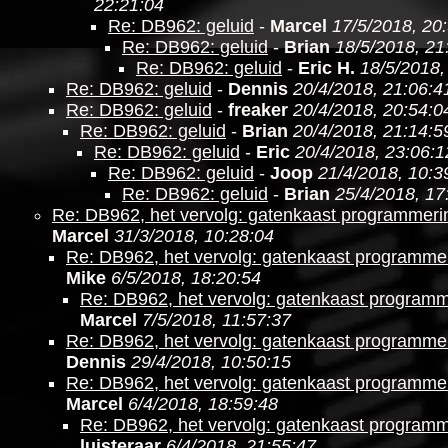
22:21:04
Re: DB962: geluid
-
Marcel
17/5/2018, 20
Re: DB962: geluid
-
Brian
18/5/2018, 21
Re: DB962: geluid
-
Eric H.
18/5/2018,
Re: DB962: geluid
-
Dennis
20/4/2018, 21:06:4
Re: DB962: geluid
-
freaker
20/4/2018, 20:54:0
Re: DB962: geluid
-
Brian
20/4/2018, 21:14:5
Re: DB962: geluid
-
Eric
20/4/2018, 23:06:1
Re: DB962: geluid
-
Joop
21/4/2018, 10:3
Re: DB962: geluid
-
Brian
25/4/2018, 17
Re: DB962, het vervolg: gatenkaast programmer
Marcel
31/3/2018, 10:28:04
Re: DB962, het vervolg: gatenkaast programm
Mike
6/5/2018, 18:20:54
Re: DB962, het vervolg: gatenkaast program
Marcel
7/5/2018, 11:57:37
Re: DB962, het vervolg: gatenkaast programm
Dennis
29/4/2018, 10:50:15
Re: DB962, het vervolg: gatenkaast programm
Marcel
6/4/2018, 18:59:48
Re: DB962, het vervolg: gatenkaast program
luisteraar
6/4/2018, 21:55:47