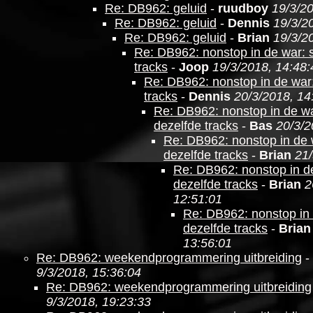
Re: DB962: geluid
-
ruudboy
19/3/20
Re: DB962: geluid
-
Dennis
19/3/2
Re: DB962: geluid
-
Brian
19/3/2
Re: DB962: nonstop in de war: 
tracks
-
Joop
19/3/2018, 14:48:
Re: DB962: nonstop in de war
tracks
-
Dennis
20/3/2018, 14
Re: DB962: nonstop in de wa
dezelfde tracks
-
Bas
20/3/2
Re: DB962: nonstop in de 
dezelfde tracks
-
Brian
21/
Re: DB962: nonstop in d
dezelfde tracks
-
Brian
2
12:51:01
Re: DB962: nonstop in 
dezelfde tracks
-
Brian
13:56:01
Re: DB962: weekendprogrammering uitbreiding
-
9/3/2018, 15:36:04
Re: DB962: weekendprogrammering uitbreiding
9/3/2018, 19:23:33