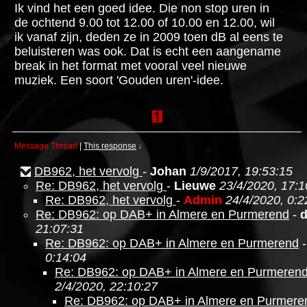
Ik vind het een goed idee. Die non stop uren in
de ochtend 9.00 tot 12.00 of 10.00 en 12.00, wil
ik vanaf zijn, deden ze in 2009 toen dB al eens te
beluisteren was ook. Dat is echt een aangename
break in het format met vooral veel nieuwe
muziek. Een soort 'Gouden uren'-idee.
Message Thread
|
This response
↓
DB962, het vervolg
-
Johan
1/9/2017, 19:53:15
Re: DB962, het vervolg
-
Lieuwe
23/4/2020, 17:1
Re: DB962, het vervolg
-
Admin
24/4/2020, 0:2
Re: DB962: op DAB+ in Almere en Purmerend
-
21:07:31
Re: DB962: op DAB+ in Almere en Purmerend
0:14:04
Re: DB962: op DAB+ in Almere en Purmeren
2/4/2020, 22:10:27
Re: DB962: op DAB+ in Almere en Purmere