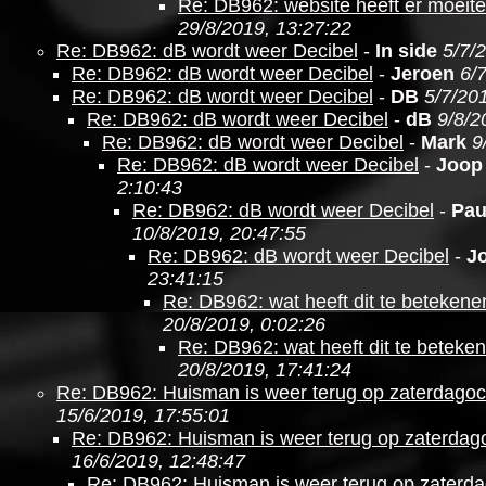
Re: DB962: website heeft er moeit
29/8/2019, 13:27:22
Re: DB962: dB wordt weer Decibel
-
In side
5/7/
Re: DB962: dB wordt weer Decibel
-
Jeroen
6/
Re: DB962: dB wordt weer Decibel
-
DB
5/7/20
Re: DB962: dB wordt weer Decibel
-
dB
9/8/2
Re: DB962: dB wordt weer Decibel
-
Mark
9
Re: DB962: dB wordt weer Decibel
-
Joop
2:10:43
Re: DB962: dB wordt weer Decibel
-
Pau
10/8/2019, 20:47:55
Re: DB962: dB wordt weer Decibel
-
J
23:41:15
Re: DB962: wat heeft dit te betekene
20/8/2019, 0:02:26
Re: DB962: wat heeft dit te beteke
20/8/2019, 17:41:24
Re: DB962: Huisman is weer terug op zaterdago
15/6/2019, 17:55:01
Re: DB962: Huisman is weer terug op zaterdag
16/6/2019, 12:48:47
Re: DB962: Huisman is weer terug op zaterd