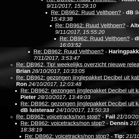
9/11/2017, 15:29:10
Re: DB962: Ruud Velthoen?
-
dB
9
15:43:38
Re: DB962: Ruud Velthoen?
-
Al
9/11/2017, 15:55:20
Re: DB962: Ruud Velthoen?
-
d
16:03:52
Re: DB962: Ruud Velthoen?
-
Haringpakk
7/11/2017, 3:53:47
Re: DB962, Tip! weekelijks overzicht nieuwe relea
Brian
28/10/2017, 10:33:05
Re: DB962: gezongen jinglepakket Decibel uit kabe
Ron
24/10/2017, 12:03:48
Re: DB962: gezongen jinglepakket Decibel uit ka
Pieter
28/10/2017, 13:49:03
Re: DB962: gezongen jinglepakket Decibel uit ka
dB luisteraar
24/10/2017, 13:50:33
Re: DB962: voicetracks/non stop?
-
Fail
21/10/20
Re: DB962: voicetracks/non stop?
-
Dennis
21/
18:38:19
Re: DB962: voicetracks/non stop?
-
Tip:
21/1