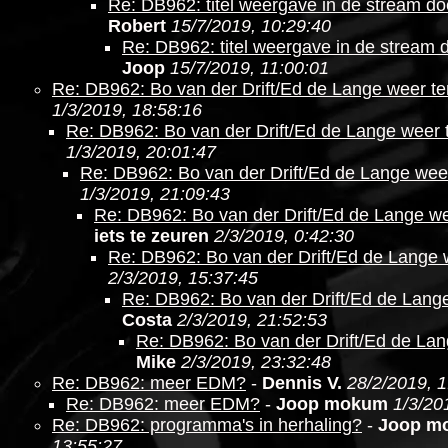
Re: DB962: titel weergave in de stream do
Robert
15/7/2019, 10:29:40
Re: DB962: titel weergave in de stream 
Joop
15/7/2019, 11:00:01
Re: DB962: Bo van der Drift/Ed de Lange weer te
1/3/2019, 18:58:16
Re: DB962: Bo van der Drift/Ed de Lange weer 
1/3/2019, 20:01:47
Re: DB962: Bo van der Drift/Ed de Lange wee
1/3/2019, 21:09:43
Re: DB962: Bo van der Drift/Ed de Lange we
iets te zeuren
2/3/2019, 0:42:30
Re: DB962: Bo van der Drift/Ed de Lange 
2/3/2019, 15:37:45
Re: DB962: Bo van der Drift/Ed de Lang
Costa
2/3/2019, 21:52:53
Re: DB962: Bo van der Drift/Ed de Lan
Mike
2/3/2019, 23:32:48
Re: DB962: meer EDM?
-
Dennis V.
28/2/2019, 1
Re: DB962: meer EDM?
-
Joop mokum
1/3/20
Re: DB962: programma's in herhaling?
-
Joop m
13:55:27