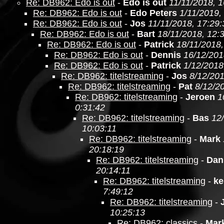
Re: DB962: Edo is out
-
Edo is out
11/11/2018, 1
Re: DB962: Edo is out
-
Edo Peters
1/11/2019,
Re: DB962: Edo is out
-
Jos
11/11/2018, 17:29:
Re: DB962: Edo is out
-
Bart
18/11/2018, 12:
Re: DB962: Edo is out
-
Patrick
18/11/2018,
Re: DB962: Edo is out
-
Dennis
16/12/201
Re: DB962: Edo is out
-
Patrick
1/12/2018
Re: DB962: titelstreaming
-
Jos
8/12/201
Re: DB962: titelstreaming
-
Pat
8/12/2
Re: DB962: titelstreaming
-
Jeroen
1
0:31:42
Re: DB962: titelstreaming
-
Bas
12
10:03:11
Re: DB962: titelstreaming
-
Mark
20:18:19
Re: DB962: titelstreaming
-
Dan
20:14:11
Re: DB962: titelstreaming
-
ke
7:49:12
Re: DB962: titelstreaming
-
10:25:13
Re: DB962: classics
-
Mar