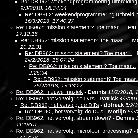
Re: DB962: weekendprogrammering uitbreiding
9/3/2018, 16:34:04
Re: DB962: weekendprogrammering uitbreidi
16/3/2018, 17:40:27
Re: DB962: mission statement? Toe maar...
-
Pat
17:12:15
Re: DB962: mission statement? Toe maar...
-
M
20:22:31
Re: DB962: mission statement? Toe maar...
-
24/2/2018, 15:07:24
Re: DB962: mission statement? Toe maar...
2:25:34
Re: DB962: mission statement? Toe maar..
25/2/2018, 13:13:27
Re: DB962: nieuwe muziek
-
Dennis
11/2/2018, 
Re: DB962, het vervolg: de DJ's
-
Patrick
4/2/201
Re: DB962, het vervolg: de DJ's
-
dbfreak
5/2/
Re: DB962, het vervolg: de DJ's
-
Merlijn
5/2/
Re: DB962, het vervolg: stream down?
-
Dennis
11:19:01
Re: DB962, het vervolg: microfoon processing?
-
17:52:38