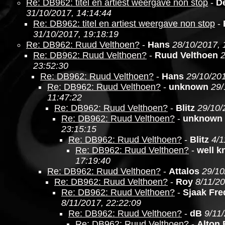
Re: DB962: titel en artiest weergave non stop
-
D
31/10/2017, 14:14:44
Re: DB962: titel en artiest weergave non stop
-
31/10/2017, 19:18:19
Re: DB962: Ruud Velthoen?
-
Hans
28/10/2017, 
Re: DB962: Ruud Velthoen?
-
Ruud Velthoen
2
23:52:30
Re: DB962: Ruud Velthoen?
-
Hans
29/10/201
Re: DB962: Ruud Velthoen?
-
unknown
29/
11:47:22
Re: DB962: Ruud Velthoen?
-
Blitz
29/10/
Re: DB962: Ruud Velthoen?
-
unknown
23:15:15
Re: DB962: Ruud Velthoen?
-
Blitz
4/1
Re: DB962: Ruud Velthoen?
-
well 
17:19:40
Re: DB962: Ruud Velthoen?
-
Attalos
29/10
Re: DB962: Ruud Velthoen?
-
Roy
8/11/20
Re: DB962: Ruud Velthoen?
-
Sjaak Fre
8/11/2017, 22:22:09
Re: DB962: Ruud Velthoen?
-
dB
9/11
Re: DB962: Ruud Velthoen?
-
Alton