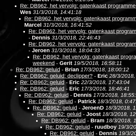
Re: DB962, het vervolg: gatenkaast programm
Wes
31/3/2018, 14:41:18
Re: DB962, het vervolg: gatenkaast program
Marcel
31/3/2018, 16:41:52
Re: DB962, het vervolg: gatenkaast progr
-
Dennis
31/3/2018, 22:46:43
Re: DB962, het vervolg: gatenkaast progr
-
Jeroen
31/3/2018, 18:04:33
Re: DB962, het vervolg: gatenkaast prog
weekend
-
Gerit
19/5/2018, 16:58:11
Re: DB962: geluid
-
Brian
17/3/2018, 18:00:12
Re: DB962: geluid: declipper?
-
Eric
28/3/2018,
Re: DB962: geluid
-
Eric
22/3/2018, 17:43:04
Re: DB962: geluid
-
Eric
17/3/2018, 18:46:41
Re: DB962: geluid
-
Dennis
17/3/2018, 18:55
Re: DB962: geluid
-
Patrick
18/3/2018, 0:47
Re: DB962: geluid
-
JeroenD
18/3/2018, 1
Re: DB962: geluid
-
Joost
18/3/2018, 12
Re: DB962: geluid
-
Bram
18/3/2018, 
Re: DB962: geluid
-
ruudboy
19/3/20
Re: DB962: geluid
-
Dennis
19/3/2