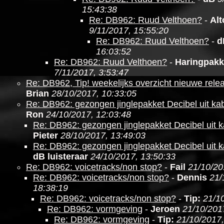
15:43:38
Re: DB962: Ruud Velthoen?
-
Al
9/11/2017, 15:55:20
Re: DB962: Ruud Velthoen?
-
d
16:03:52
Re: DB962: Ruud Velthoen?
-
Haringpakk
7/11/2017, 3:53:47
Re: DB962, Tip! weekelijks overzicht nieuwe relea
Brian
28/10/2017, 10:33:05
Re: DB962: gezongen jinglepakket Decibel uit kabe
Ron
24/10/2017, 12:03:48
Re: DB962: gezongen jinglepakket Decibel uit ka
Pieter
28/10/2017, 13:49:03
Re: DB962: gezongen jinglepakket Decibel uit ka
dB luisteraar
24/10/2017, 13:50:33
Re: DB962: voicetracks/non stop?
-
Fail
21/10/20
Re: DB962: voicetracks/non stop?
-
Dennis
21/
18:38:19
Re: DB962: voicetracks/non stop?
-
Tip:
21/1
Re: DB962: vormgeving
-
Jeroen
21/10/201
Re: DB962: vormgeving
-
Tip:
21/10/2017,