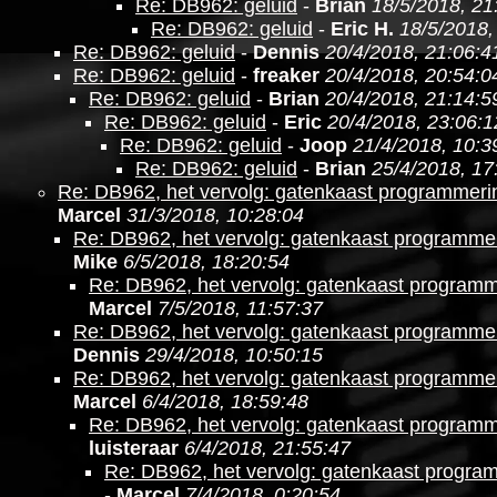
Re: DB962: geluid
-
Brian
18/5/2018, 21
Re: DB962: geluid
-
Eric H.
18/5/2018,
Re: DB962: geluid
-
Dennis
20/4/2018, 21:06:4
Re: DB962: geluid
-
freaker
20/4/2018, 20:54:0
Re: DB962: geluid
-
Brian
20/4/2018, 21:14:5
Re: DB962: geluid
-
Eric
20/4/2018, 23:06:1
Re: DB962: geluid
-
Joop
21/4/2018, 10:3
Re: DB962: geluid
-
Brian
25/4/2018, 17
Re: DB962, het vervolg: gatenkaast programmer
Marcel
31/3/2018, 10:28:04
Re: DB962, het vervolg: gatenkaast programm
Mike
6/5/2018, 18:20:54
Re: DB962, het vervolg: gatenkaast program
Marcel
7/5/2018, 11:57:37
Re: DB962, het vervolg: gatenkaast programm
Dennis
29/4/2018, 10:50:15
Re: DB962, het vervolg: gatenkaast programm
Marcel
6/4/2018, 18:59:48
Re: DB962, het vervolg: gatenkaast program
luisteraar
6/4/2018, 21:55:47
Re: DB962, het vervolg: gatenkaast progr
-
Marcel
7/4/2018, 0:20:54