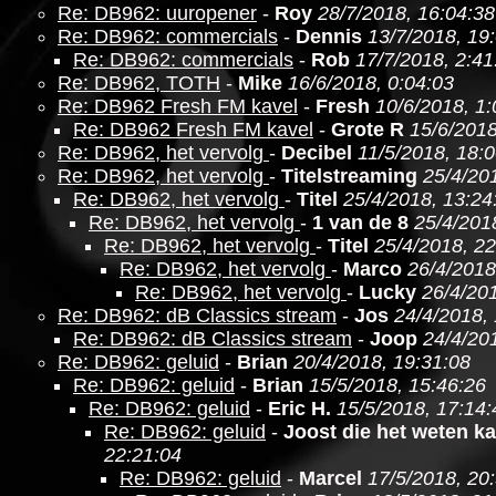
Re: DB962: uuropener
-
Roy
28/7/2018, 16:04:38
Re: DB962: commercials
-
Dennis
13/7/2018, 19
Re: DB962: commercials
-
Rob
17/7/2018, 2:41
Re: DB962, TOTH
-
Mike
16/6/2018, 0:04:03
Re: DB962 Fresh FM kavel
-
Fresh
10/6/2018, 1:
Re: DB962 Fresh FM kavel
-
Grote R
15/6/2018
Re: DB962, het vervolg
-
Decibel
11/5/2018, 18:
Re: DB962, het vervolg
-
Titelstreaming
25/4/20
Re: DB962, het vervolg
-
Titel
25/4/2018, 13:24
Re: DB962, het vervolg
-
1 van de 8
25/4/201
Re: DB962, het vervolg
-
Titel
25/4/2018, 22
Re: DB962, het vervolg
-
Marco
26/4/2018
Re: DB962, het vervolg
-
Lucky
26/4/201
Re: DB962: dB Classics stream
-
Jos
24/4/2018,
Re: DB962: dB Classics stream
-
Joop
24/4/20
Re: DB962: geluid
-
Brian
20/4/2018, 19:31:08
Re: DB962: geluid
-
Brian
15/5/2018, 15:46:26
Re: DB962: geluid
-
Eric H.
15/5/2018, 17:14:
Re: DB962: geluid
-
Joost die het weten k
22:21:04
Re: DB962: geluid
-
Marcel
17/5/2018, 20