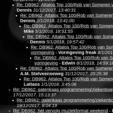
Re: DB962, Attalos Top 100/Rob van Someren 
Dennis
31/12/2017, 13:40:31
Re: DB962, Attalos Top 100/Rob van Somere
Dennis
2/1/2018, 13:41:00
Re: DB962, Attalos Top 100/Rob van Somer
Mike
5/1/2018, 18:51:55
Re: DB962, Attalos Top 100/Rob van Som
-
Dennis
5/1/2018, 19:57:42
Re: DB962, Attalos Top 100/Rob van S
vormgeving
-
Vormgeving freak
8/1/201
Re: DB962, Attalos Top 100/Rob van 
vormgeving
-
Edwin
8/1/2018, 14:59:1
Re: DB962, Attalos Top 100/Rob van Somere
A.M. Stelveenseweg
31/12/2017, 20:25:38
Re: DB962, Attalos Top 100/Rob van Somer
Lattaos
1/1/2018, 3:45:06
Re: DB962: gatenkaas programmering/ziekenboe
17/12/2017, 15:13:37
Re: DB962: gatenkaas programmering/ziekenb
19/12/2017, 8:04:19
Re: DB962, het vervolg muziekformat weekend
-