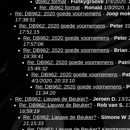
db962 format
-
Funkygroove
1/3/2020, 
Re: db962 format
-
Ronald
1/3/2020, 
Re: DB962: 2020 goede voornemens
-
Joop mo
17:38:51
Re: DB962: 2020 goede voornemens
-
Peter
31
17:51:15
Re: DB962: 2020 goede voornemens
-
Peter
17:57:06
Re: DB962: 2020 goede voornemens
-
Brian
19:39:41
Re: DB962: 2020 goede voornemens
-
Patr
15:46:32
Re: DB962: 2020 goede voornemens
-
Pat
4/1/2020, 20:33:10
Re: DB962: 2020 goede voornemens
-
P
11:34:20
Re: DB962: Lieuwe de Beuker?
-
Jeroen D.
13/1
Re: DB962: Lieuwe de Beuker?
-
Rob van S.
1
16:59:19
Re: DB962: Lieuwe de Beuker?
-
Simone W
21:15:33
Re: DB962: Lieuwe de Beuker? Kerstprogr