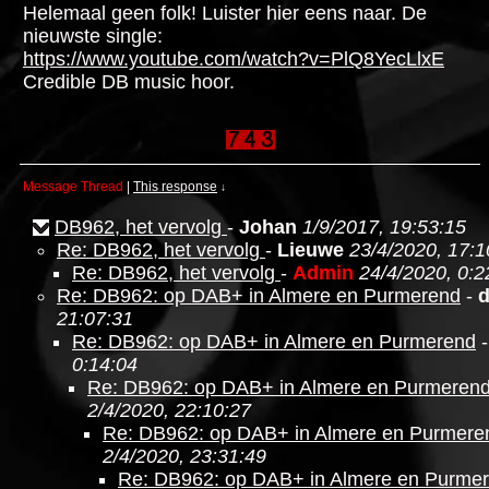
Helemaal geen folk! Luister hier eens naar. De
nieuwste single:
https://www.youtube.com/watch?v=PlQ8YecLlxE
Credible DB music hoor.
Message Thread
|
This response
↓
DB962, het vervolg
-
Johan
1/9/2017, 19:53:15
Re: DB962, het vervolg
-
Lieuwe
23/4/2020, 17:1
Re: DB962, het vervolg
-
Admin
24/4/2020, 0:2
Re: DB962: op DAB+ in Almere en Purmerend
-
21:07:31
Re: DB962: op DAB+ in Almere en Purmerend
0:14:04
Re: DB962: op DAB+ in Almere en Purmeren
2/4/2020, 22:10:27
Re: DB962: op DAB+ in Almere en Purmere
2/4/2020, 23:31:49
Re: DB962: op DAB+ in Almere en Purme