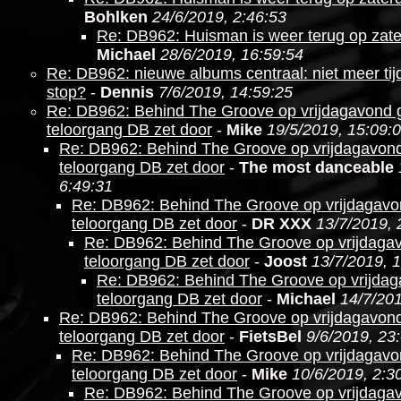
Bohlken
24/6/2019, 2:46:53
Re: DB962: Huisman is weer terug op zat
Michael
28/6/2019, 16:59:54
Re: DB962: nieuwe albums centraal: niet meer ti
stop?
-
Dennis
7/6/2019, 14:59:25
Re: DB962: Behind The Groove op vrijdagavond g
teloorgang DB zet door
-
Mike
19/5/2019, 15:09:
Re: DB962: Behind The Groove op vrijdagavond
teloorgang DB zet door
-
The most danceable
6:49:31
Re: DB962: Behind The Groove op vrijdagavo
teloorgang DB zet door
-
DR XXX
13/7/2019, 
Re: DB962: Behind The Groove op vrijdagav
teloorgang DB zet door
-
Joost
13/7/2019, 
Re: DB962: Behind The Groove op vrijdag
teloorgang DB zet door
-
Michael
14/7/201
Re: DB962: Behind The Groove op vrijdagavond
teloorgang DB zet door
-
FietsBel
9/6/2019, 23
Re: DB962: Behind The Groove op vrijdagavo
teloorgang DB zet door
-
Mike
10/6/2019, 2:3
Re: DB962: Behind The Groove op vrijdagav