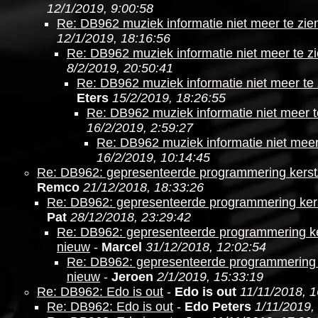
12/1/2019, 9:00:58
Re: DB962 muziek informatie niet meer te zie
12/1/2019, 18:16:56
Re: DB962 muziek informatie niet meer te z
8/2/2019, 20:50:41
Re: DB962 muziek informatie niet meer te 
Eters
15/2/2019, 18:26:55
Re: DB962 muziek informatie niet meer t
16/2/2019, 2:59:27
Re: DB962 muziek informatie niet meer
16/2/2019, 10:14:45
Re: DB962: gepresenteerde programmering kerst
Remco
21/12/2018, 18:33:26
Re: DB962: gepresenteerde programmering ker
Pat
28/12/2018, 23:29:42
Re: DB962: gepresenteerde programmering ke
nieuw
-
Marcel
31/12/2018, 12:02:54
Re: DB962: gepresenteerde programmering 
nieuw
-
Jeroen
2/1/2019, 15:33:19
Re: DB962: Edo is out
-
Edo is out
11/11/2018, 1
Re: DB962: Edo is out
-
Edo Peters
1/11/2019,