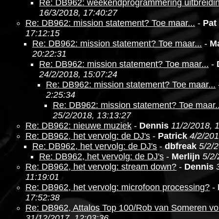
Re: DB962: weekendprogrammering uitbreidi
16/3/2018, 17:40:27
Re: DB962: mission statement? Toe maar...
-
Pat
17:12:15
Re: DB962: mission statement? Toe maar...
-
M
20:22:31
Re: DB962: mission statement? Toe maar...
-
24/2/2018, 15:07:24
Re: DB962: mission statement? Toe maar...
2:25:34
Re: DB962: mission statement? Toe maar..
25/2/2018, 13:13:27
Re: DB962: nieuwe muziek
-
Dennis
11/2/2018, 
Re: DB962, het vervolg: de DJ's
-
Patrick
4/2/201
Re: DB962, het vervolg: de DJ's
-
dbfreak
5/2/
Re: DB962, het vervolg: de DJ's
-
Merlijn
5/2/
Re: DB962, het vervolg: stream down?
-
Dennis
11:19:01
Re: DB962, het vervolg: microfoon processing?
-
17:52:38
Re: DB962, Attalos Top 100/Rob van Someren v
31/12/2017, 12:03:36