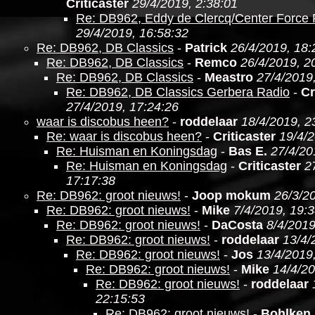
Criticaster
29/4/2019, 2:38:01
Re: DB962, Eddy de Clercq/Center Force
29/4/2019, 16:58:32
Re: DB962, DB Classics
-
Patrick
26/4/2019, 18:
Re: DB962, DB Classics
-
Remco
26/4/2019, 2
Re: DB962, DB Classics
-
Meastro
27/4/2019
Re: DB962, DB Classics Gerbera Radio
-
Cr
27/4/2019, 17:24:26
waar is discobus heen?
-
roddelaar
18/4/2019, 2
Re: waar is discobus heen?
-
Criticaster
19/4/2
Re: Huisman en Koningsdag
-
Bas E.
27/4/20
Re: Huisman en Koningsdag
-
Criticaster
2
17:17:38
Re: DB962: groot nieuws!
-
Joop mokum
26/3/2
Re: DB962: groot nieuws!
-
Mike
7/4/2019, 19:
Re: DB962: groot nieuws!
-
DaCosta
8/4/2019
Re: DB962: groot nieuws!
-
roddelaar
13/4/
Re: DB962: groot nieuws!
-
Jos
13/4/2019
Re: DB962: groot nieuws!
-
Mike
14/4/20
Re: DB962: groot nieuws!
-
roddelaar
22:15:53
Re: DB962: groot nieuws!
-
Bohlken