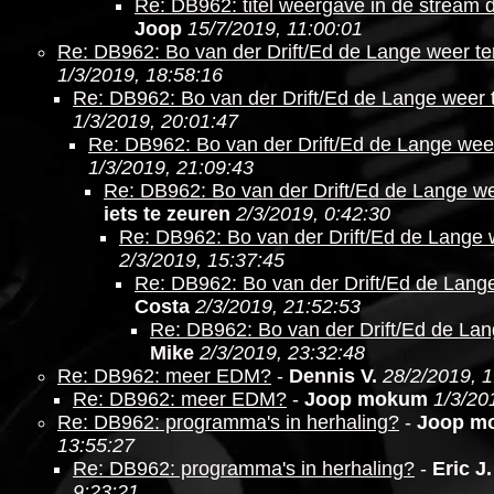
Re: DB962: titel weergave in de stream 
Joop
15/7/2019, 11:00:01
Re: DB962: Bo van der Drift/Ed de Lange weer te
1/3/2019, 18:58:16
Re: DB962: Bo van der Drift/Ed de Lange weer 
1/3/2019, 20:01:47
Re: DB962: Bo van der Drift/Ed de Lange wee
1/3/2019, 21:09:43
Re: DB962: Bo van der Drift/Ed de Lange we
iets te zeuren
2/3/2019, 0:42:30
Re: DB962: Bo van der Drift/Ed de Lange 
2/3/2019, 15:37:45
Re: DB962: Bo van der Drift/Ed de Lang
Costa
2/3/2019, 21:52:53
Re: DB962: Bo van der Drift/Ed de Lan
Mike
2/3/2019, 23:32:48
Re: DB962: meer EDM?
-
Dennis V.
28/2/2019, 1
Re: DB962: meer EDM?
-
Joop mokum
1/3/20
Re: DB962: programma's in herhaling?
-
Joop m
13:55:27
Re: DB962: programma's in herhaling?
-
Eric J.
9:23:21