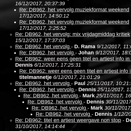
16/12/2017, 20:37:39
Re: DB962, het vervolg muziekformat weekend
17/12/2017, 14:50:12
Re: DB962, het vervolg muziekformat weekend
17/12/2017, 2:25:52
Re: DB962, het vervolg: mix vrijdagmiddag kritiek
15/12/2017, 17:37:03
Re: DB962, het vervolg
-
D. Rama
9/12/2017, 11
Re: DB962, het vervolg
-
Johan
9/12/2017, 18:
Re: DB962: weer eens geen titel en artiest info i
Dennis
6/12/2017, 17:25:31
Re: DB962: weer eens geen titel en artiest info 
titelmannetje
6/12/2017, 21:01:29
Re: DB962, het vervolg
-
Paul
25/11/2017, 10:21
Re: DB962, het vervolg
-
Dennis
25/11/2017, 1
Re: DB962, het vervolg
-
Mark
25/11/2017, 16
Re: DB962, het vervolg
-
Dennis
30/11/2017
Re: DB962, het vervolg
-
Mark
30/11/2017
Re: DB962, het vervolg
-
Dennis
1/12/20
Re: DB962: titel en artiest weergave non stop
-
D
31/10/2017, 14:14:44