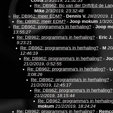
Costa
2/3/2019, 21:52:53
Re: DB962: Bo van der Drift/Ed de Lan
Mike
2/3/2019, 23:32:48
Re: DB962: meer EDM?
-
Dennis V.
28/2/2019, 1
Re: DB962: meer EDM?
-
Joop mokum
1/3/20
Re: DB962: programma's in herhaling?
-
Joop m
13:55:27
Re: DB962: programma's in herhaling?
-
Eric J.
9:23:21
Re: DB962: programma's in herhaling?
-
M
20
12:46:19
Re: DB962: programma's in herhaling?
-
Jo
21/2/2019, 0:52:55
Re: DB962: programma's in herhaling?
-
L
3:08:26
Re: DB962: programma's in herhaling?
-
21/2/2019, 12:45:17
Re: DB962: programma's in herhaling?
21/2/2019, 18:15:44
Re: DB962: programma's in herhalin
mokum
21/2/2019, 18:24:24
Re: DB962: programma's in herhaling?
-
Remc