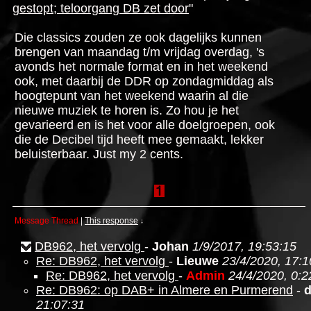
gestopt; teloorgang DB zet door
"
Die classics zouden ze ook dagelijks kunnen
brengen van maandag t/m vrijdag overdag, 's
avonds het normale format en in het weekend
ook, met daarbij de DDR op zondagmiddag als
hoogtepunt van het weekend waarin al die
nieuwe muziek te horen is. Zo hou je het
gevarieerd en is het voor alle doelgroepen, ook
die de Decibel tijd heeft mee gemaakt, lekker
beluisterbaar. Just my 2 cents.
Message Thread
|
This response
↓
DB962, het vervolg
-
Johan
1/9/2017, 19:53:15
Re: DB962, het vervolg
-
Lieuwe
23/4/2020, 17:1
Re: DB962, het vervolg
-
Admin
24/4/2020, 0:2
Re: DB962: op DAB+ in Almere en Purmerend
-
21:07:31