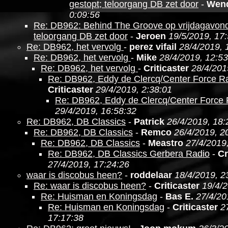
gestopt; teloorgang DB zet door
-
Wen
0:09:56
Re: DB962: Behind The Groove op vrijdagavond
teloorgang DB zet door
-
Jeroen
19/5/2019, 17
Re: DB962, het vervolg
-
perez vifail
28/4/2019, 
Re: DB962, het vervolg
-
Mike
28/4/2019, 12:53
Re: DB962, het vervolg
-
Criticaster
28/4/201
Re: DB962, Eddy de Clercq/Center Force R
Criticaster
29/4/2019, 2:38:01
Re: DB962, Eddy de Clercq/Center Force
29/4/2019, 16:58:32
Re: DB962, DB Classics
-
Patrick
26/4/2019, 18:
Re: DB962, DB Classics
-
Remco
26/4/2019, 2
Re: DB962, DB Classics
-
Meastro
27/4/2019
Re: DB962, DB Classics Gerbera Radio
-
Cr
27/4/2019, 17:24:26
waar is discobus heen?
-
roddelaar
18/4/2019, 2
Re: waar is discobus heen?
-
Criticaster
19/4/2
Re: Huisman en Koningsdag
-
Bas E.
27/4/20
Re: Huisman en Koningsdag
-
Criticaster
2
17:17:38