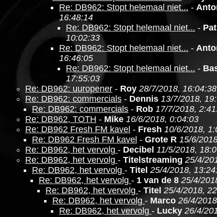
Re: DB962: Stopt helemaal niet...
-
Anto
16:48:14
Re: DB962: Stopt helemaal niet...
-
Pat
10:02:33
Re: DB962: Stopt helemaal niet...
-
Anto
16:46:05
Re: DB962: Stopt helemaal niet...
-
Ba
17:55:03
Re: DB962: uuropener
-
Roy
28/7/2018, 16:04:38
Re: DB962: commercials
-
Dennis
13/7/2018, 19
Re: DB962: commercials
-
Rob
17/7/2018, 2:41
Re: DB962, TOTH
-
Mike
16/6/2018, 0:04:03
Re: DB962 Fresh FM kavel
-
Fresh
10/6/2018, 1:
Re: DB962 Fresh FM kavel
-
Grote R
15/6/2018
Re: DB962, het vervolg
-
Decibel
11/5/2018, 18:
Re: DB962, het vervolg
-
Titelstreaming
25/4/20
Re: DB962, het vervolg
-
Titel
25/4/2018, 13:24
Re: DB962, het vervolg
-
1 van de 8
25/4/201
Re: DB962, het vervolg
-
Titel
25/4/2018, 22
Re: DB962, het vervolg
-
Marco
26/4/2018
Re: DB962, het vervolg
-
Lucky
26/4/201