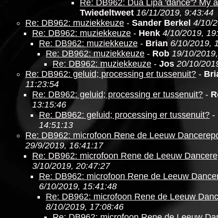
Re: DB962: Dua Lipa 'dance'? My a
Twiedeltweet
16/11/2019, 9:43:44
Re: DB962: muziekkeuze
-
Sander Berkel
4/10/2
Re: DB962: muziekkeuze
-
Henk
4/10/2019, 19
Re: DB962: muziekkeuze
-
Brian
6/10/2019, 
Re: DB962: muziekkeuze
-
Rob
19/10/2019,
Re: DB962: muziekkeuze
-
Jos
20/10/2019
Re: DB962: geluid; processing er tussenuit?
-
Bri
11:23:54
Re: DB962: geluid; processing er tussenuit?
-
R
13:15:46
Re: DB962: geluid; processing er tussenuit?
-
14:51:13
Re: DB962: microfoon Rene de Leeuw Dancerepo
29/9/2019, 16:41:17
Re: DB962: microfoon Rene de Leeuw Dancere
3/10/2019, 20:47:27
Re: DB962: microfoon Rene de Leeuw Dancer
6/10/2019, 15:41:48
Re: DB962: microfoon Rene de Leeuw Danc
8/10/2019, 17:08:46
Re: DB962: microfoon Rene de Leeuw Da