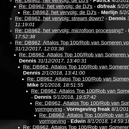
Re: DB962, het vervolg: de DJ's
-
Patrick
4/2/201
Re: DB962, het vervolg: de DJ's
-
dbfreak
5/2/
Re: DB962, het vervolg: de DJ's
-
Merlijn
5/2/
Re: DB962, het vervolg: stream down?
-
Dennis
11:19:01
Re: DB962, het vervolg: microfoon processing?
-
17:52:38
Re: DB962, Attalos Top 100/Rob van Someren v
31/12/2017, 12:03:36
Re: DB962, Attalos Top 100/Rob van Someren 
Dennis
31/12/2017, 13:40:31
Re: DB962, Attalos Top 100/Rob van Somere
Dennis
2/1/2018, 13:41:00
Re: DB962, Attalos Top 100/Rob van Somer
Mike
5/1/2018, 18:51:55
Re: DB962, Attalos Top 100/Rob van Som
-
Dennis
5/1/2018, 19:57:42
Re: DB962, Attalos Top 100/Rob van S
vormgeving
-
Vormgeving freak
8/1/201
Re: DB962, Attalos Top 100/Rob van 
vormgeving
-
Edwin
8/1/2018, 14:59:1
Re: DB962, Attalos Top 100/Rob van Somere