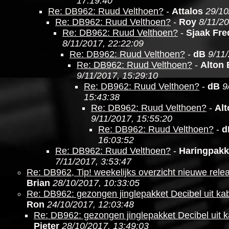
17:19:40
Re: DB962: Ruud Velthoen?
-
Attalos
29/10
Re: DB962: Ruud Velthoen?
-
Roy
8/11/20
Re: DB962: Ruud Velthoen?
-
Sjaak Fre
8/11/2017, 22:22:09
Re: DB962: Ruud Velthoen?
-
dB
9/11
Re: DB962: Ruud Velthoen?
-
Alton
9/11/2017, 15:29:10
Re: DB962: Ruud Velthoen?
-
dB
9
15:43:38
Re: DB962: Ruud Velthoen?
-
Al
9/11/2017, 15:55:20
Re: DB962: Ruud Velthoen?
-
d
16:03:52
Re: DB962: Ruud Velthoen?
-
Haringpakk
7/11/2017, 3:53:47
Re: DB962, Tip! weekelijks overzicht nieuwe relea
Brian
28/10/2017, 10:33:05
Re: DB962: gezongen jinglepakket Decibel uit kabe
Ron
24/10/2017, 12:03:48
Re: DB962: gezongen jinglepakket Decibel uit ka
Pieter
28/10/2017, 13:49:03