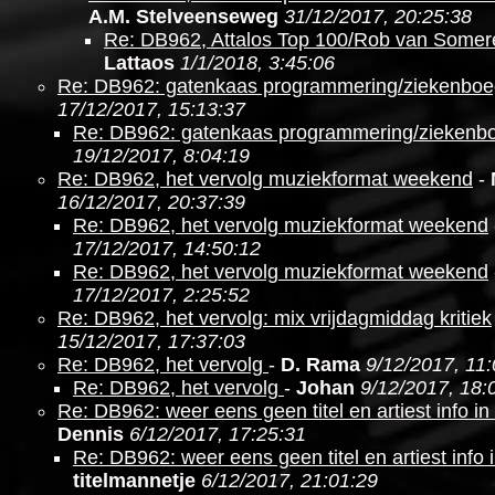
A.M. Stelveenseweg
31/12/2017, 20:25:38
Re: DB962, Attalos Top 100/Rob van Somer
Lattaos
1/1/2018, 3:45:06
Re: DB962: gatenkaas programmering/ziekenboe
17/12/2017, 15:13:37
Re: DB962: gatenkaas programmering/ziekenb
19/12/2017, 8:04:19
Re: DB962, het vervolg muziekformat weekend
-
16/12/2017, 20:37:39
Re: DB962, het vervolg muziekformat weekend
17/12/2017, 14:50:12
Re: DB962, het vervolg muziekformat weekend
17/12/2017, 2:25:52
Re: DB962, het vervolg: mix vrijdagmiddag kritiek
15/12/2017, 17:37:03
Re: DB962, het vervolg
-
D. Rama
9/12/2017, 11
Re: DB962, het vervolg
-
Johan
9/12/2017, 18:
Re: DB962: weer eens geen titel en artiest info i
Dennis
6/12/2017, 17:25:31
Re: DB962: weer eens geen titel en artiest info 
titelmannetje
6/12/2017, 21:01:29