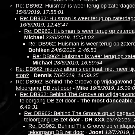
Re: DB962: Huisman is weer terug op zaterdago
15/6/2019, 17:55:01
Re: DB962: Huisman is weer terug op zaterdag
16/6/2019, 12:48:47
Re: DB962: Huisman is weer terug op zaterd
Michael
22/6/2019, 15:54:03
Re: DB962: Huisman is weer terug op zate
Bohlken
24/6/2019, 2:46:53
Re: DB962: Huisman is weer terug op zat
Michael
28/6/2019, 16:59:54
Re: DB962: nieuwe albums centraal: niet meer ti
stop?
-
Dennis
7/6/2019, 14:59:25
Re: DB962: Behind The Groove op vrijdagavond g
teloorgang DB zet door
-
Mike
19/5/2019, 15:09:
Re: DB962: Behind The Groove op vrijdagavond
teloorgang DB zet door
-
The most danceable
6:49:31
Re: DB962: Behind The Groove op vrijdagavo
teloorgang DB zet door
-
DR XXX
13/7/2019, 
Re: DB962: Behind The Groove op vrijdagav
teloorgang DB zet door
-
Joost
13/7/2019, 