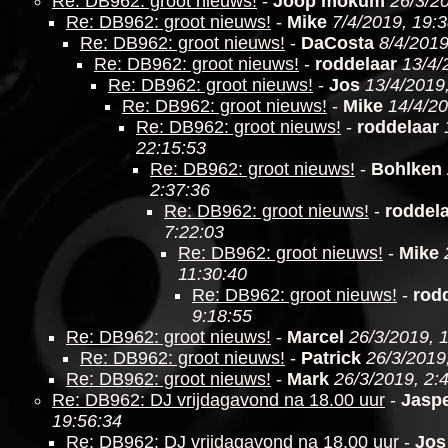
Re: DB962: groot nieuws!
-
Joop mokum
26/3/2
Re: DB962: groot nieuws!
-
Mike
7/4/2019, 19:
Re: DB962: groot nieuws!
-
DaCosta
8/4/2019
Re: DB962: groot nieuws!
-
roddelaar
13/4/
Re: DB962: groot nieuws!
-
Jos
13/4/2019
Re: DB962: groot nieuws!
-
Mike
14/4/20
Re: DB962: groot nieuws!
-
roddelaar
22:15:53
Re: DB962: groot nieuws!
-
Bohlken
2:37:36
Re: DB962: groot nieuws!
-
roddel
7:22:03
Re: DB962: groot nieuws!
-
Mike
11:30:40
Re: DB962: groot nieuws!
-
rod
9:18:55
Re: DB962: groot nieuws!
-
Marcel
26/3/2019, 
Re: DB962: groot nieuws!
-
Patrick
26/3/2019
Re: DB962: groot nieuws!
-
Mark
26/3/2019, 2:
Re: DB962: DJ vrijdagavond na 18.00 uur
-
Jasp
19:56:34
Re: DB962: DJ vrijdagavond na 18.00 uur
-
Jos