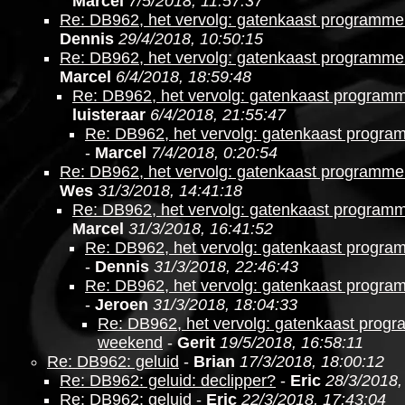
Marcel
7/5/2018, 11:57:37
Re: DB962, het vervolg: gatenkaast programm
Dennis
29/4/2018, 10:50:15
Re: DB962, het vervolg: gatenkaast programm
Marcel
6/4/2018, 18:59:48
Re: DB962, het vervolg: gatenkaast program
luisteraar
6/4/2018, 21:55:47
Re: DB962, het vervolg: gatenkaast progr
-
Marcel
7/4/2018, 0:20:54
Re: DB962, het vervolg: gatenkaast programm
Wes
31/3/2018, 14:41:18
Re: DB962, het vervolg: gatenkaast program
Marcel
31/3/2018, 16:41:52
Re: DB962, het vervolg: gatenkaast progr
-
Dennis
31/3/2018, 22:46:43
Re: DB962, het vervolg: gatenkaast progr
-
Jeroen
31/3/2018, 18:04:33
Re: DB962, het vervolg: gatenkaast prog
weekend
-
Gerit
19/5/2018, 16:58:11
Re: DB962: geluid
-
Brian
17/3/2018, 18:00:12
Re: DB962: geluid: declipper?
-
Eric
28/3/2018,
Re: DB962: geluid
-
Eric
22/3/2018, 17:43:04