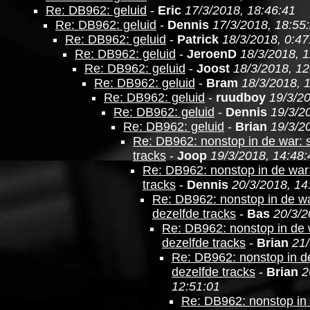
Re: DB962: geluid
-
Eric
17/3/2018, 18:46:41
Re: DB962: geluid
-
Dennis
17/3/2018, 18:55
Re: DB962: geluid
-
Patrick
18/3/2018, 0:47
Re: DB962: geluid
-
JeroenD
18/3/2018, 1
Re: DB962: geluid
-
Joost
18/3/2018, 12
Re: DB962: geluid
-
Bram
18/3/2018, 
Re: DB962: geluid
-
ruudboy
19/3/20
Re: DB962: geluid
-
Dennis
19/3/2
Re: DB962: geluid
-
Brian
19/3/2
Re: DB962: nonstop in de war: 
tracks
-
Joop
19/3/2018, 14:48:
Re: DB962: nonstop in de war
tracks
-
Dennis
20/3/2018, 14
Re: DB962: nonstop in de wa
dezelfde tracks
-
Bas
20/3/2
Re: DB962: nonstop in de 
dezelfde tracks
-
Brian
21/
Re: DB962: nonstop in d
dezelfde tracks
-
Brian
2
12:51:01
Re: DB962: nonstop in 