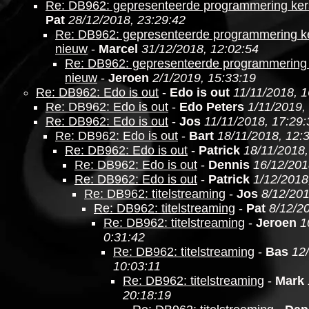
Re: DB962: gepresenteerde programmering ker
Pat
28/12/2018, 23:29:42
Re: DB962: gepresenteerde programmering ke
nieuw
-
Marcel
31/12/2018, 12:02:54
Re: DB962: gepresenteerde programmering 
nieuw
-
Jeroen
2/1/2019, 15:33:19
Re: DB962: Edo is out
-
Edo is out
11/11/2018, 1
Re: DB962: Edo is out
-
Edo Peters
1/11/2019,
Re: DB962: Edo is out
-
Jos
11/11/2018, 17:29:
Re: DB962: Edo is out
-
Bart
18/11/2018, 12:
Re: DB962: Edo is out
-
Patrick
18/11/2018,
Re: DB962: Edo is out
-
Dennis
16/12/201
Re: DB962: Edo is out
-
Patrick
1/12/2018
Re: DB962: titelstreaming
-
Jos
8/12/201
Re: DB962: titelstreaming
-
Pat
8/12/2
Re: DB962: titelstreaming
-
Jeroen
1
0:31:42
Re: DB962: titelstreaming
-
Bas
12
10:03:11
Re: DB962: titelstreaming
-
Mark
20:18:19