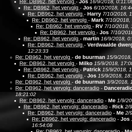
Re: DB962, het vervolg
-
Jos
16/9/2018, 0:11:0
Re: DB962, het vervolg
-
Jos
6/10/2018, 16:4
Re: DB962, het vervolg
-
Harry
7/10/2018, 1
Re: DB962, het vervolg
-
Mark
7/10/2018,
Re: DB962, het vervolg
-
RV
7/10/2018, 
Re: DB962, het vervolg
-
Jos
7/10/201
Re: DB962, het vervolg
-
martin
16/9/2018, 0
Re: DB962, het vervolg
-
Verdwaalde dwer
12:23:33
Re: DB962, het vervolg
-
de buurman
15/9/2018,
Re: DB962, het vervolg
-
Milko
15/9/2018, 17:0
Re: DB962, het vervolg
-
Patrick
15/9/2018, 
Re: DB962, het vervolg
-
Jos
15/9/2018, 18
Re: DB962, het vervolg
-
de buurman
3/9/2018, 
Re: DB962, het vervolg: danceradio
-
Danceradi
18:21:02
Re: DB962, het vervolg: danceradio
-
Me
1/9/20
Re: DB962, het vervolg: danceradio
-
Rick
2/
Re: DB962, het vervolg: danceradio
-
Me
2/
Re: DB962, het vervolg: danceradio
-
Jos
16:54:08
Re: DB962, het vervolg: danceradio
-
Ma