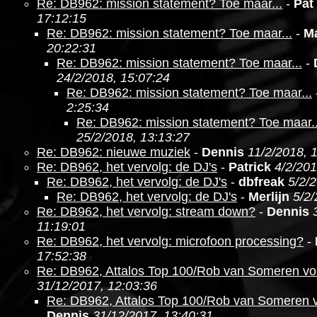
Re: DB962: mission statement? Toe maar...
-
Pat
17:12:15
Re: DB962: mission statement? Toe maar...
-
M
20:22:31
Re: DB962: mission statement? Toe maar...
-
24/2/2018, 15:07:24
Re: DB962: mission statement? Toe maar...
2:25:34
Re: DB962: mission statement? Toe maar..
25/2/2018, 13:13:27
Re: DB962: nieuwe muziek
-
Dennis
11/2/2018, 
Re: DB962, het vervolg: de DJ's
-
Patrick
4/2/201
Re: DB962, het vervolg: de DJ's
-
dbfreak
5/2/
Re: DB962, het vervolg: de DJ's
-
Merlijn
5/2/
Re: DB962, het vervolg: stream down?
-
Dennis
11:19:01
Re: DB962, het vervolg: microfoon processing?
-
17:52:38
Re: DB962, Attalos Top 100/Rob van Someren v
31/12/2017, 12:03:36
Re: DB962, Attalos Top 100/Rob van Someren 
Dennis
31/12/2017, 13:40:31