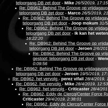
teloorgang DB zet door
-
Mike
26/5/2019, 17:15
Re: DB962: Behind The Groove op vrijdagavo
teloorgang DB zet door
-
Marco
26/5/2019, 2
Re: DB962: Behind The Groove op vrijdagav
teloorgang DB zet door
-
Joop mokum
31/5
Re: DB962: Behind The Groove op vrijdag
teloorgang DB zet door
-
Ik kan het weten
16:22:20
Re: DB962: Behind The Groove op vrijd
teloorgang DB zet door
-
Jeroen
2/6/201
Re: DB962: Behind The Groove op vri
gestopt; teloorgang DB zet door
-
Wen
0:09:56
Re: DB962: Behind The Groove op vrijdagavond
teloorgang DB zet door
-
Jeroen
19/5/2019, 17
Re: DB962, het vervolg
-
perez vifail
28/4/2019, 
Re: DB962, het vervolg
-
Mike
28/4/2019, 12:53
Re: DB962, het vervolg
-
Criticaster
28/4/201
Re: DB962, Eddy de Clercq/Center Force R
Criticaster
29/4/2019, 2:38:01
Re: DB962, Eddy de Clercq/Center Force