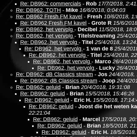
Re: DB962: commercials
-
Rob
17/7/2018, 2:41
Re: DB962, TOTH
-
Mike
16/6/2018, 0:04:03
Re: DB962 Fresh FM kavel
-
Fresh
10/6/2018, 1:
Re: DB962 Fresh FM kavel
-
Grote R
15/6/2018
Re: DB962, het vervolg
-
Decibel
11/5/2018, 18:
Re: DB962, het vervolg
-
Titelstreaming
25/4/20
Re: DB962, het vervolg
-
Titel
25/4/2018, 13:24
Re: DB962, het vervolg
-
1 van de 8
25/4/201
Re: DB962, het vervolg
-
Titel
25/4/2018, 22
Re: DB962, het vervolg
-
Marco
26/4/2018
Re: DB962, het vervolg
-
Lucky
26/4/201
Re: DB962: dB Classics stream
-
Jos
24/4/2018,
Re: DB962: dB Classics stream
-
Joop
24/4/20
Re: DB962: geluid
-
Brian
20/4/2018, 19:31:08
Re: DB962: geluid
-
Brian
15/5/2018, 15:46:26
Re: DB962: geluid
-
Eric H.
15/5/2018, 17:14:
Re: DB962: geluid
-
Joost die het weten k
22:21:04
Re: DB962: geluid
-
Marcel
17/5/2018, 20
Re: DB962: geluid
-
Brian
18/5/2018, 21
Re: DB962: geluid
-
Eric H.
18/5/2018,