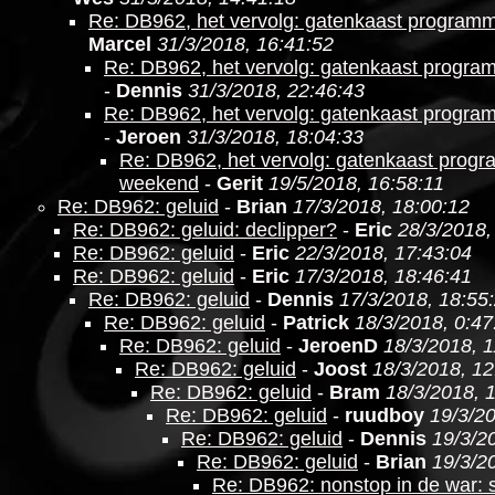
Re: DB962, het vervolg: gatenkaast program
Marcel
31/3/2018, 16:41:52
Re: DB962, het vervolg: gatenkaast progr
-
Dennis
31/3/2018, 22:46:43
Re: DB962, het vervolg: gatenkaast progr
-
Jeroen
31/3/2018, 18:04:33
Re: DB962, het vervolg: gatenkaast prog
weekend
-
Gerit
19/5/2018, 16:58:11
Re: DB962: geluid
-
Brian
17/3/2018, 18:00:12
Re: DB962: geluid: declipper?
-
Eric
28/3/2018,
Re: DB962: geluid
-
Eric
22/3/2018, 17:43:04
Re: DB962: geluid
-
Eric
17/3/2018, 18:46:41
Re: DB962: geluid
-
Dennis
17/3/2018, 18:55
Re: DB962: geluid
-
Patrick
18/3/2018, 0:47
Re: DB962: geluid
-
JeroenD
18/3/2018, 1
Re: DB962: geluid
-
Joost
18/3/2018, 12
Re: DB962: geluid
-
Bram
18/3/2018, 
Re: DB962: geluid
-
ruudboy
19/3/20
Re: DB962: geluid
-
Dennis
19/3/2
Re: DB962: geluid
-
Brian
19/3/2
Re: DB962: nonstop in de war: 