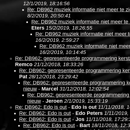
12/1/2019, 18:16:56
Re: DB962 muziek informatie niet meer te z
8/2/2019, 20:50:41
Re: DB962 muziek informatie niet meer te 
Eters
15/2/2019, 18:26:55
Re: DB962 muziek informatie niet meer t
16/2/2019, 2:59:27
Re: DB962 muziek informatie niet meer
16/2/2019, 10:14:45
Re: DB962: gepresenteerde programmering kerst
Remco
21/12/2018, 18:33:26
Re: DB962: gepresenteerde programmering ker
Pat
28/12/2018, 23:29:42
Re: DB962: gepresenteerde programmering ke
nieuw
-
Marcel
31/12/2018, 12:02:54
Re: DB962: gepresenteerde programmering 
nieuw
-
Jeroen
2/1/2019, 15:33:19
Re: DB962: Edo is out
-
Edo is out
11/11/2018, 1
Re: DB962: Edo is out
-
Edo Peters
1/11/2019,
Re: DB962: Edo is out
-
Jos
11/11/2018, 17:29:
Re: DB962: Edo is out
-
Bart
18/11/2018, 12: