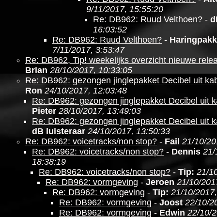
9/11/2017, 15:55:20
Re: DB962: Ruud Velthoen?
-
d
16:03:52
Re: DB962: Ruud Velthoen?
-
Haringpakk
7/11/2017, 3:53:47
Re: DB962, Tip! weekelijks overzicht nieuwe relea
Brian
28/10/2017, 10:33:05
Re: DB962: gezongen jinglepakket Decibel uit kabe
Ron
24/10/2017, 12:03:48
Re: DB962: gezongen jinglepakket Decibel uit ka
Pieter
28/10/2017, 13:49:03
Re: DB962: gezongen jinglepakket Decibel uit ka
dB luisteraar
24/10/2017, 13:50:33
Re: DB962: voicetracks/non stop?
-
Fail
21/10/20
Re: DB962: voicetracks/non stop?
-
Dennis
21/
18:38:19
Re: DB962: voicetracks/non stop?
-
Tip:
21/1
Re: DB962: vormgeving
-
Jeroen
21/10/201
Re: DB962: vormgeving
-
Tip:
21/10/2017,
Re: DB962: vormgeving
-
Joost
22/10/2
Re: DB962: vormgeving
-
Edwin
22/10/2