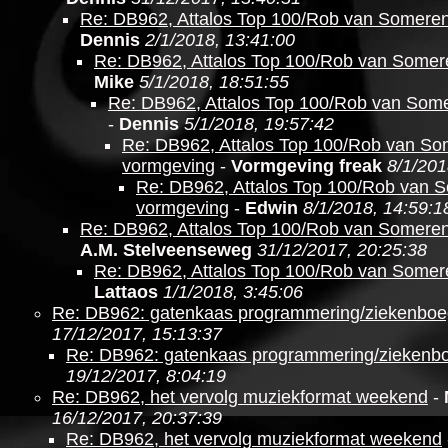
Re: DB962, Attalos Top 100/Rob van Somere
Dennis
2/1/2018, 13:41:00
Re: DB962, Attalos Top 100/Rob van Somer
Mike
5/1/2018, 18:51:55
Re: DB962, Attalos Top 100/Rob van Som
-
Dennis
5/1/2018, 19:57:42
Re: DB962, Attalos Top 100/Rob van S
vormgeving
-
Vormgeving freak
8/1/201
Re: DB962, Attalos Top 100/Rob van 
vormgeving
-
Edwin
8/1/2018, 14:59:1
Re: DB962, Attalos Top 100/Rob van Somere
A.M. Stelveenseweg
31/12/2017, 20:25:38
Re: DB962, Attalos Top 100/Rob van Somer
Lattaos
1/1/2018, 3:45:06
Re: DB962: gatenkaas programmering/ziekenboe
17/12/2017, 15:13:37
Re: DB962: gatenkaas programmering/ziekenb
19/12/2017, 8:04:19
Re: DB962, het vervolg muziekformat weekend
-
16/12/2017, 20:37:39
Re: DB962, het vervolg muziekformat weekend