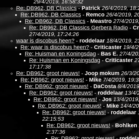
29/4/2019, 16:58:32
Re: DB962, DB Classics
-
Patrick
26/4/2019, 18:
Re: DB962, DB Classics
-
Remco
26/4/2019, 2
Re: DB962, DB Classics
-
Meastro
27/4/2019
Re: DB962, DB Classics Gerbera Radio
-
Cr
27/4/2019, 17:24:26
waar is discobus heen?
-
roddelaar
18/4/2019, 2
Re: waar is discobus heen?
-
Criticaster
19/4/2
Re: Huisman en Koningsdag
-
Bas E.
27/4/20
Re: Huisman en Koningsdag
-
Criticaster
2
17:17:38
Re: DB962: groot nieuws!
-
Joop mokum
26/3/2
Re: DB962: groot nieuws!
-
Mike
7/4/2019, 19:
Re: DB962: groot nieuws!
-
DaCosta
8/4/2019
Re: DB962: groot nieuws!
-
roddelaar
13/4/
Re: DB962: groot nieuws!
-
Jos
13/4/2019
Re: DB962: groot nieuws!
-
Mike
14/4/20
Re: DB962: groot nieuws!
-
roddelaar
22:15:53
Re: DB962: groot nieuws!
-
Bohlken
2:37:36
Re: DB962: groot nieuws!
-
roddel