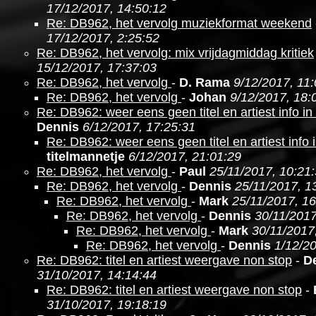
17/12/2017, 14:50:12
Re: DB962, het vervolg muziekformat weekend
17/12/2017, 2:25:52
Re: DB962, het vervolg: mix vrijdagmiddag kritiek
15/12/2017, 17:37:03
Re: DB962, het vervolg
-
D. Rama
9/12/2017, 11
Re: DB962, het vervolg
-
Johan
9/12/2017, 18:
Re: DB962: weer eens geen titel en artiest info i
Dennis
6/12/2017, 17:25:31
Re: DB962: weer eens geen titel en artiest info 
titelmannetje
6/12/2017, 21:01:29
Re: DB962, het vervolg
-
Paul
25/11/2017, 10:21
Re: DB962, het vervolg
-
Dennis
25/11/2017, 1
Re: DB962, het vervolg
-
Mark
25/11/2017, 16
Re: DB962, het vervolg
-
Dennis
30/11/2017
Re: DB962, het vervolg
-
Mark
30/11/2017
Re: DB962, het vervolg
-
Dennis
1/12/20
Re: DB962: titel en artiest weergave non stop
-
D
31/10/2017, 14:14:44
Re: DB962: titel en artiest weergave non stop
-
31/10/2017, 19:18:19