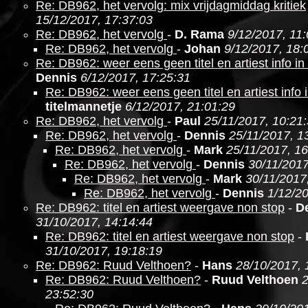
Re: DB962, het vervolg: mix vrijdagmiddag kritiek
15/12/2017, 17:37:03
Re: DB962, het vervolg
-
D. Rama
9/12/2017, 11
Re: DB962, het vervolg
-
Johan
9/12/2017, 18:
Re: DB962: weer eens geen titel en artiest info i
Dennis
6/12/2017, 17:25:31
Re: DB962: weer eens geen titel en artiest info 
titelmannetje
6/12/2017, 21:01:29
Re: DB962, het vervolg
-
Paul
25/11/2017, 10:21
Re: DB962, het vervolg
-
Dennis
25/11/2017, 1
Re: DB962, het vervolg
-
Mark
25/11/2017, 16
Re: DB962, het vervolg
-
Dennis
30/11/2017
Re: DB962, het vervolg
-
Mark
30/11/2017
Re: DB962, het vervolg
-
Dennis
1/12/20
Re: DB962: titel en artiest weergave non stop
-
D
31/10/2017, 14:14:44
Re: DB962: titel en artiest weergave non stop
-
31/10/2017, 19:18:19
Re: DB962: Ruud Velthoen?
-
Hans
28/10/2017, 
Re: DB962: Ruud Velthoen?
-
Ruud Velthoen
2
23:52:30