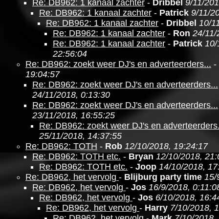
Re: DB962: 1 kanaal zachter
-
Dribbel
9/11/201
Re: DB962: 1 kanaal zachter
-
Patrick
9/11/2
Re: DB962: 1 kanaal zachter
-
Dribbel
10/1
Re: DB962: 1 kanaal zachter
-
Ron
24/11/
Re: DB962: 1 kanaal zachter
-
Patrick
10/
22:56:04
Re: DB962: zoekt weer DJ's en adverteerders...
-
19:04:57
Re: DB962: zoekt weer DJ's en adverteerders...
24/11/2018, 0:13:30
Re: DB962: zoekt weer DJ's en adverteerders...
23/11/2018, 16:55:25
Re: DB962: zoekt weer DJ's en adverteerders.
25/11/2018, 14:37:55
Re: DB962: TOTH
-
Rob
12/10/2018, 19:24:17
Re: DB962: TOTH etc.
-
Bryan
12/10/2018, 21:
Re: DB962: TOTH etc.
-
Joop
14/10/2018, 17
Re: DB962, het vervolg
-
Blijburg party time
15/
Re: DB962, het vervolg
-
Jos
16/9/2018, 0:11:0
Re: DB962, het vervolg
-
Jos
6/10/2018, 16:4
Re: DB962, het vervolg
-
Harry
7/10/2018, 1
Re: DB962, het vervolg
-
Mark
7/10/2018,