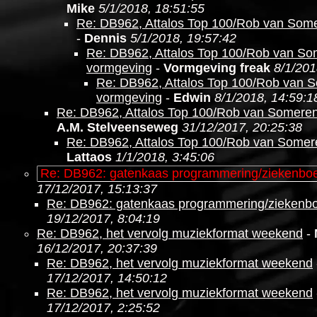
Mike
5/1/2018, 18:51:55
Re: DB962, Attalos Top 100/Rob van Som
-
Dennis
5/1/2018, 19:57:42
Re: DB962, Attalos Top 100/Rob van S
vormgeving
-
Vormgeving freak
8/1/201
Re: DB962, Attalos Top 100/Rob van 
vormgeving
-
Edwin
8/1/2018, 14:59:1
Re: DB962, Attalos Top 100/Rob van Somere
A.M. Stelveenseweg
31/12/2017, 20:25:38
Re: DB962, Attalos Top 100/Rob van Somer
Lattaos
1/1/2018, 3:45:06
Re: DB962: gatenkaas programmering/ziekenbo
17/12/2017, 15:13:37
Re: DB962: gatenkaas programmering/ziekenb
19/12/2017, 8:04:19
Re: DB962, het vervolg muziekformat weekend
-
16/12/2017, 20:37:39
Re: DB962, het vervolg muziekformat weekend
17/12/2017, 14:50:12
Re: DB962, het vervolg muziekformat weekend
17/12/2017, 2:25:52