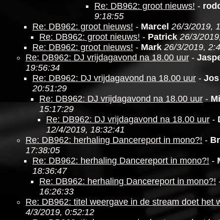
Re: DB962: groot nieuws!
-
rod
9:18:55
Re: DB962: groot nieuws!
-
Marcel
26/3/2019, 
Re: DB962: groot nieuws!
-
Patrick
26/3/2019
Re: DB962: groot nieuws!
-
Mark
26/3/2019, 2:
Re: DB962: DJ vrijdagavond na 18.00 uur
-
Jasp
19:56:34
Re: DB962: DJ vrijdagavond na 18.00 uur
-
Jos
20:51:29
Re: DB962: DJ vrijdagavond na 18.00 uur
-
M
15:17:29
Re: DB962: DJ vrijdagavond na 18.00 uur
-
12/4/2019, 18:32:41
Re: DB962: herhaling Dancereport in mono?!
-
Br
17:38:05
Re: DB962: herhaling Dancereport in mono?!
-
18:36:47
Re: DB962: herhaling Dancereport in mono?!
16:26:33
Re: DB962: titel weergave in de stream doet het 
4/3/2019, 0:52:12