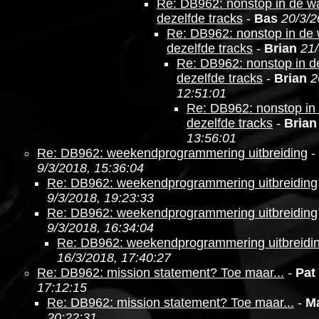
Re: DB962: nonstop in de wa
dezelfde tracks
-
Bas
20/3/2
Re: DB962: nonstop in de 
dezelfde tracks
-
Brian
21/
Re: DB962: nonstop in d
dezelfde tracks
-
Brian
2
12:51:01
Re: DB962: nonstop in 
dezelfde tracks
-
Brian
13:56:01
Re: DB962: weekendprogrammering uitbreiding
-
9/3/2018, 15:36:04
Re: DB962: weekendprogrammering uitbreiding
9/3/2018, 19:23:33
Re: DB962: weekendprogrammering uitbreiding
9/3/2018, 16:34:04
Re: DB962: weekendprogrammering uitbreidi
16/3/2018, 17:40:27
Re: DB962: mission statement? Toe maar...
-
Pat
17:12:15
Re: DB962: mission statement? Toe maar...
-
M
20:22:31