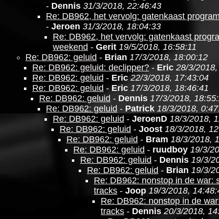
-
Dennis
31/3/2018, 22:46:43
Re: DB962, het vervolg: gatenkaast progr
-
Jeroen
31/3/2018, 18:04:33
Re: DB962, het vervolg: gatenkaast prog
weekend
-
Gerit
19/5/2018, 16:58:11
Re: DB962: geluid
-
Brian
17/3/2018, 18:00:12
Re: DB962: geluid: declipper?
-
Eric
28/3/2018,
Re: DB962: geluid
-
Eric
22/3/2018, 17:43:04
Re: DB962: geluid
-
Eric
17/3/2018, 18:46:41
Re: DB962: geluid
-
Dennis
17/3/2018, 18:55
Re: DB962: geluid
-
Patrick
18/3/2018, 0:47
Re: DB962: geluid
-
JeroenD
18/3/2018, 1
Re: DB962: geluid
-
Joost
18/3/2018, 12
Re: DB962: geluid
-
Bram
18/3/2018, 
Re: DB962: geluid
-
ruudboy
19/3/20
Re: DB962: geluid
-
Dennis
19/3/2
Re: DB962: geluid
-
Brian
19/3/2
Re: DB962: nonstop in de war: 
tracks
-
Joop
19/3/2018, 14:48:
Re: DB962: nonstop in de war
tracks
-
Dennis
20/3/2018, 14