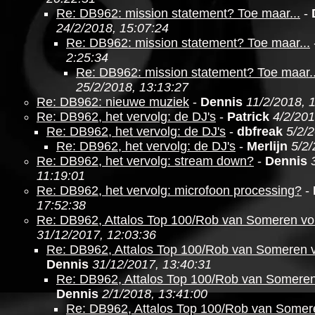
Re: DB962: mission statement? Toe maar...
-
24/2/2018, 15:07:24
Re: DB962: mission statement? Toe maar...
2:25:34
Re: DB962: mission statement? Toe maar..
25/2/2018, 13:13:27
Re: DB962: nieuwe muziek
-
Dennis
11/2/2018, 
Re: DB962, het vervolg: de DJ's
-
Patrick
4/2/201
Re: DB962, het vervolg: de DJ's
-
dbfreak
5/2/
Re: DB962, het vervolg: de DJ's
-
Merlijn
5/2/
Re: DB962, het vervolg: stream down?
-
Dennis
11:19:01
Re: DB962, het vervolg: microfoon processing?
-
17:52:38
Re: DB962, Attalos Top 100/Rob van Someren v
31/12/2017, 12:03:36
Re: DB962, Attalos Top 100/Rob van Someren 
Dennis
31/12/2017, 13:40:31
Re: DB962, Attalos Top 100/Rob van Somere
Dennis
2/1/2018, 13:41:00
Re: DB962, Attalos Top 100/Rob van Somer