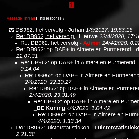
Message Thread
|
This response
↓
DB962, het vervolg
-
Johan
1/9/2017, 19:53:15
Re: DB962, het vervolg
-
Lieuwe
23/4/2020, 17:1
Re: DB962, het vervolg
-
Admin
24/4/2020, 0:2
Re: DB962: op DAB+ in Almere en Purmerend
-
21:07:31
Re: DB962: op DAB+ in Almere en Purmerend
0:14:04
Re: DB962: op DAB+ in Almere en Purmeren
2/4/2020, 22:10:27
Re: DB962: op DAB+ in Almere en Purmere
2/4/2020, 23:31:49
Re: DB962: op DAB+ in Almere en Purme
_DE Koning
4/4/2020, 1:04:42
Re: DB962: op DAB+ in Almere en Purm
4/4/2020, 1:33:34
Re: DB962: luisterstatistieken
-
Luisterstatistie
2:21:38