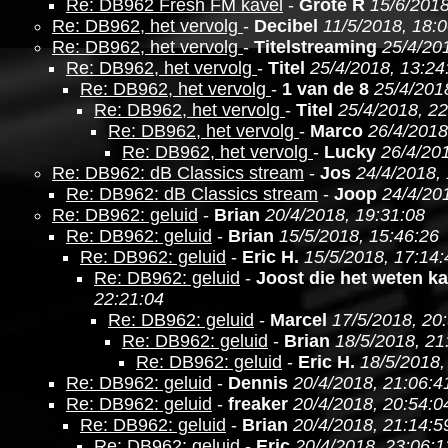
Re: DB962 Fresh FM kavel
-
Grote R
15/6/2018
Re: DB962, het vervolg
-
Decibel
11/5/2018, 18:
Re: DB962, het vervolg
-
Titelstreaming
25/4/20
Re: DB962, het vervolg
-
Titel
25/4/2018, 13:24
Re: DB962, het vervolg
-
1 van de 8
25/4/201
Re: DB962, het vervolg
-
Titel
25/4/2018, 22
Re: DB962, het vervolg
-
Marco
26/4/2018
Re: DB962, het vervolg
-
Lucky
26/4/201
Re: DB962: dB Classics stream
-
Jos
24/4/2018,
Re: DB962: dB Classics stream
-
Joop
24/4/20
Re: DB962: geluid
-
Brian
20/4/2018, 19:31:08
Re: DB962: geluid
-
Brian
15/5/2018, 15:46:26
Re: DB962: geluid
-
Eric H.
15/5/2018, 17:14:
Re: DB962: geluid
-
Joost die het weten k
22:21:04
Re: DB962: geluid
-
Marcel
17/5/2018, 20
Re: DB962: geluid
-
Brian
18/5/2018, 21
Re: DB962: geluid
-
Eric H.
18/5/2018,
Re: DB962: geluid
-
Dennis
20/4/2018, 21:06:4
Re: DB962: geluid
-
freaker
20/4/2018, 20:54:0
Re: DB962: geluid
-
Brian
20/4/2018, 21:14:5
Re: DB962: geluid
-
Eric
20/4/2018, 23:06:1