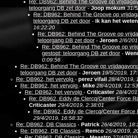
Re: DB962: Behind The Groove op vrijdagav
teloorgang DB zet door
-
Joop mokum
31/5
Re: DB962: Behind The Groove op vrijdag
teloorgang DB zet door
-
Ik kan het weten
16:22:20
Re: DB962: Behind The Groove op vrijd
teloorgang DB zet door
-
Jeroen
2/6/201
Re: DB962: Behind The Groove op vri
gestopt; teloorgang DB zet door
-
Wen
0:09:56
Re: DB962: Behind The Groove op vrijdagavond
teloorgang DB zet door
-
Jeroen
19/5/2019, 17
Re: DB962, het vervolg
-
perez vifail
28/4/2019, 
Re: DB962, het vervolg
-
Mike
28/4/2019, 12:53
Re: DB962, het vervolg
-
Criticaster
28/4/201
Re: DB962, Eddy de Clercq/Center Force R
Criticaster
29/4/2019, 2:38:01
Re: DB962, Eddy de Clercq/Center Force
29/4/2019, 16:58:32
Re: DB962, DB Classics
-
Patrick
26/4/2019, 18:
Re: DB962, DB Classics
-
Remco
26/4/2019, 2
Re: DB962, DB Classics
-
Meastro
27/4/2019