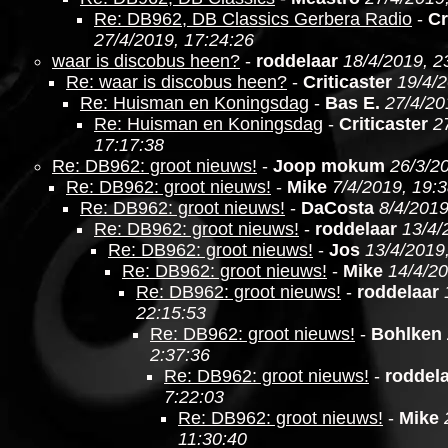
Re: DB962, DB Classics Gerbera Radio
-
Cr
27/4/2019, 17:24:26
waar is discobus heen?
-
roddelaar
18/4/2019, 2
Re: waar is discobus heen?
-
Criticaster
19/4/2
Re: Huisman en Koningsdag
-
Bas E.
27/4/20
Re: Huisman en Koningsdag
-
Criticaster
2
17:17:38
Re: DB962: groot nieuws!
-
Joop mokum
26/3/2
Re: DB962: groot nieuws!
-
Mike
7/4/2019, 19:
Re: DB962: groot nieuws!
-
DaCosta
8/4/2019
Re: DB962: groot nieuws!
-
roddelaar
13/4/
Re: DB962: groot nieuws!
-
Jos
13/4/2019
Re: DB962: groot nieuws!
-
Mike
14/4/20
Re: DB962: groot nieuws!
-
roddelaar
22:15:53
Re: DB962: groot nieuws!
-
Bohlken
2:37:36
Re: DB962: groot nieuws!
-
roddel
7:22:03
Re: DB962: groot nieuws!
-
Mike
11:30:40