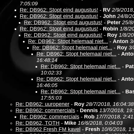
7:05:09
Re: DB962: Stopt eind augustus!
-
RV
2/9/2018
Re: DB962: Stopt eind augustus!
-
John
24/8/2
Re: DB962: Stopt eind augustus!
-
Peter
25/8
Re: DB962: Stopt eind augustus!
-
Robin
1/8/2
Re: DB962: Stopt eind augustus!
-
Roy
1/8/20
Re: DB962: Stopt helemaal niet...
-
Anton
3
Re: DB962: Stopt helemaal niet...
-
Roy
3/
Re: DB962: Stopt helemaal niet...
-
Anto
16:48:14
Re: DB962: Stopt helemaal niet...
-
Pat
10:02:33
Re: DB962: Stopt helemaal niet...
-
Anto
16:46:05
Re: DB962: Stopt helemaal niet...
-
Ba
17:55:03
Re: DB962: uuropener
-
Roy
28/7/2018, 16:04:38
Re: DB962: commercials
-
Dennis
13/7/2018, 19
Re: DB962: commercials
-
Rob
17/7/2018, 2:41
Re: DB962, TOTH
-
Mike
16/6/2018, 0:04:03
Re: DB962 Fresh FM kavel
-
Fresh
10/6/2018, 1: