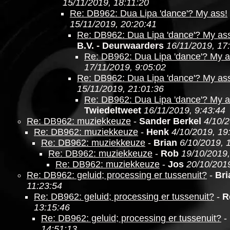
15/11/2019, 18:11:20
Re: DB962: Dua Lipa 'dance'? My ass!
15/11/2019, 20:20:41
Re: DB962: Dua Lipa 'dance'? My as
B.V. - Deurwaarders
16/11/2019, 17
Re: DB962: Dua Lipa 'dance'? My a
17/11/2019, 9:05:02
Re: DB962: Dua Lipa 'dance'? My as
15/11/2019, 21:01:36
Re: DB962: Dua Lipa 'dance'? My a
Twiedeltweet
16/11/2019, 9:43:44
Re: DB962: muziekkeuze
-
Sander Berkel
4/10/2
Re: DB962: muziekkeuze
-
Henk
4/10/2019, 19
Re: DB962: muziekkeuze
-
Brian
6/10/2019, 
Re: DB962: muziekkeuze
-
Rob
19/10/2019,
Re: DB962: muziekkeuze
-
Jos
20/10/2019
Re: DB962: geluid; processing er tussenuit?
-
Bri
11:23:54
Re: DB962: geluid; processing er tussenuit?
-
R
13:15:46
Re: DB962: geluid; processing er tussenuit?
-
14:51:13