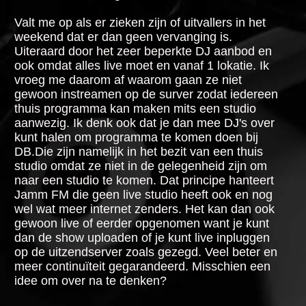
Valt me op als er zieken zijn of uitvallers in het
weekend dat er dan geen vervanging is.
Uiteraard door het zeer beperkte DJ aanbod en
ook omdat alles live moet en vanaf 1 lokatie. Ik
vroeg me daarom af waarom gaan ze niet
gewoon instreamen op de surver zodat iedereen
thuis programma kan maken mits een studio
aanwezig. Ik denk ook dat je dan mee DJ's over
kunt halen om programma te komen doen bij
DB.Die zijn namelijk in het bezit van een thuis
studio omdat ze niet in de gelegenheid zijn om
naar een studio te komen. Dat principe hanteert
Jamm FM die geen live studio heeft ook en nog
wel wat meer internet zenders. Het kan dan ook
gewoon live of eerder opgenomen want je kunt
dan de show uploaden of je kunt live inpluggen
op de uitzendserver zoals gezegd. Veel beter en
meer continuïteit gegarandeerd. Misschien een
idee om over na te denken?