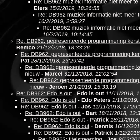
Re: DB962 muziek informatie niet meer te 
Eters
15/2/2019, 18:26:55
Re: DB962 muziek informatie niet meer t
16/2/2019, 2:59:27
Re: DB962 muziek informatie niet meer
16/2/2019, 10:14:45
Re: DB962: gepresenteerde programmering kerst
Remco
21/12/2018, 18:33:26
Re: DB962: gepresenteerde programmering ker
Pat
28/12/2018, 23:29:42
Re: DB962: gepresenteerde programmering ke
nieuw
-
Marcel
31/12/2018, 12:02:54
Re: DB962: gepresenteerde programmering 
nieuw
-
Jeroen
2/1/2019, 15:33:19
Re: DB962: Edo is out
-
Edo is out
11/11/2018, 1
Re: DB962: Edo is out
-
Edo Peters
1/11/2019,
Re: DB962: Edo is out
-
Jos
11/11/2018, 17:29:
Re: DB962: Edo is out
-
Bart
18/11/2018, 12:
Re: DB962: Edo is out
-
Patrick
18/11/2018,
Re: DB962: Edo is out
-
Dennis
16/12/201
Re: DB962: Edo is out
-
Patrick
1/12/2018
Re: DB962: titelstreaming
-
Jos
8/12/201