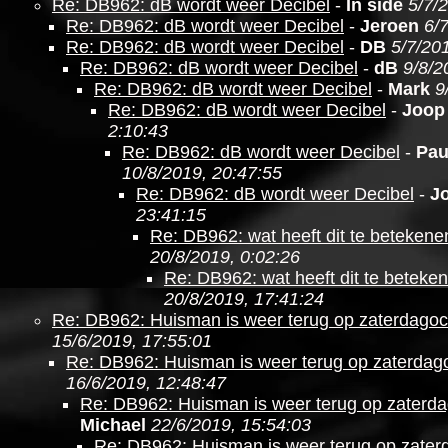
Re: DB962: dB wordt weer Decibel
-
In side
5/7/
Re: DB962: dB wordt weer Decibel
-
Jeroen
6/
Re: DB962: dB wordt weer Decibel
-
DB
5/7/20
Re: DB962: dB wordt weer Decibel
-
dB
9/8/2
Re: DB962: dB wordt weer Decibel
-
Mark
9
Re: DB962: dB wordt weer Decibel
-
Joop
2:10:43
Re: DB962: dB wordt weer Decibel
-
Pau
10/8/2019, 20:47:55
Re: DB962: dB wordt weer Decibel
-
J
23:41:15
Re: DB962: wat heeft dit te betekene
20/8/2019, 0:02:26
Re: DB962: wat heeft dit te beteke
20/8/2019, 17:41:24
Re: DB962: Huisman is weer terug op zaterdago
15/6/2019, 17:55:01
Re: DB962: Huisman is weer terug op zaterdag
16/6/2019, 12:48:47
Re: DB962: Huisman is weer terug op zaterd
Michael
22/6/2019, 15:54:03
Re: DB962: Huisman is weer terug op zate