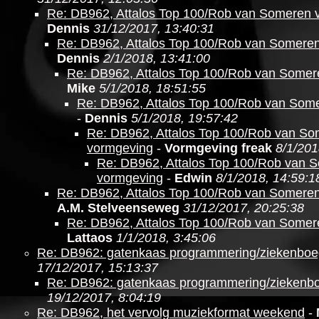
Re: DB962, Attalos Top 100/Rob van Someren 
Dennis
31/12/2017, 13:40:31
Re: DB962, Attalos Top 100/Rob van Somere
Dennis
2/1/2018, 13:41:00
Re: DB962, Attalos Top 100/Rob van Somer
Mike
5/1/2018, 18:51:55
Re: DB962, Attalos Top 100/Rob van Som
-
Dennis
5/1/2018, 19:57:42
Re: DB962, Attalos Top 100/Rob van S
vormgeving
-
Vormgeving freak
8/1/201
Re: DB962, Attalos Top 100/Rob van 
vormgeving
-
Edwin
8/1/2018, 14:59:1
Re: DB962, Attalos Top 100/Rob van Somere
A.M. Stelveenseweg
31/12/2017, 20:25:38
Re: DB962, Attalos Top 100/Rob van Somer
Lattaos
1/1/2018, 3:45:06
Re: DB962: gatenkaas programmering/ziekenboe
17/12/2017, 15:13:37
Re: DB962: gatenkaas programmering/ziekenb
19/12/2017, 8:04:19
Re: DB962, het vervolg muziekformat weekend
-