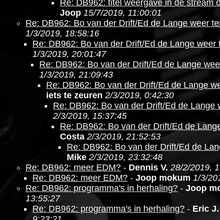
Re: DB962: titel weergave in de stream 
Joop
15/7/2019, 11:00:01
Re: DB962: Bo van der Drift/Ed de Lange weer te
1/3/2019, 18:58:16
Re: DB962: Bo van der Drift/Ed de Lange weer 
1/3/2019, 20:01:47
Re: DB962: Bo van der Drift/Ed de Lange wee
1/3/2019, 21:09:43
Re: DB962: Bo van der Drift/Ed de Lange we
iets te zeuren
2/3/2019, 0:42:30
Re: DB962: Bo van der Drift/Ed de Lange 
2/3/2019, 15:37:45
Re: DB962: Bo van der Drift/Ed de Lang
Costa
2/3/2019, 21:52:53
Re: DB962: Bo van der Drift/Ed de Lan
Mike
2/3/2019, 23:32:48
Re: DB962: meer EDM?
-
Dennis V.
28/2/2019, 1
Re: DB962: meer EDM?
-
Joop mokum
1/3/20
Re: DB962: programma's in herhaling?
-
Joop m
13:55:27
Re: DB962: programma's in herhaling?
-
Eric J.
9:23:21