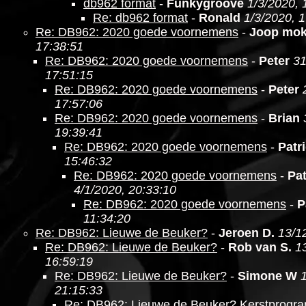
db962 format
-
Funkygroove
1/3/2020, 
Re: db962 format
-
Ronald
1/3/2020, 
Re: DB962: 2020 goede voornemens
-
Joop mo
17:38:51
Re: DB962: 2020 goede voornemens
-
Peter
31
17:51:15
Re: DB962: 2020 goede voornemens
-
Peter
17:57:06
Re: DB962: 2020 goede voornemens
-
Brian
19:39:41
Re: DB962: 2020 goede voornemens
-
Patr
15:46:32
Re: DB962: 2020 goede voornemens
-
Pat
4/1/2020, 20:33:10
Re: DB962: 2020 goede voornemens
-
P
11:34:20
Re: DB962: Lieuwe de Beuker?
-
Jeroen D.
13/1
Re: DB962: Lieuwe de Beuker?
-
Rob van S.
1
16:59:19
Re: DB962: Lieuwe de Beuker?
-
Simone W
21:15:33
Re: DB962: Lieuwe de Beuker? Kerstprogr