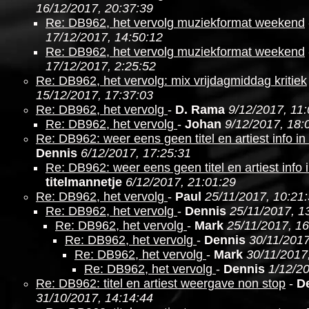
16/12/2017, 20:37:39
Re: DB962, het vervolg muziekformat weekend
17/12/2017, 14:50:12
Re: DB962, het vervolg muziekformat weekend
17/12/2017, 2:25:52
Re: DB962, het vervolg: mix vrijdagmiddag kritiek
15/12/2017, 17:37:03
Re: DB962, het vervolg
-
D. Rama
9/12/2017, 11
Re: DB962, het vervolg
-
Johan
9/12/2017, 18:
Re: DB962: weer eens geen titel en artiest info i
Dennis
6/12/2017, 17:25:31
Re: DB962: weer eens geen titel en artiest info 
titelmannetje
6/12/2017, 21:01:29
Re: DB962, het vervolg
-
Paul
25/11/2017, 10:21
Re: DB962, het vervolg
-
Dennis
25/11/2017, 1
Re: DB962, het vervolg
-
Mark
25/11/2017, 16
Re: DB962, het vervolg
-
Dennis
30/11/2017
Re: DB962, het vervolg
-
Mark
30/11/2017
Re: DB962, het vervolg
-
Dennis
1/12/20
Re: DB962: titel en artiest weergave non stop
-
D
31/10/2017, 14:14:44