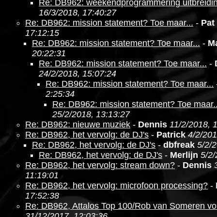
Re: DB962: weekendprogrammering uitbreidi
16/3/2018, 17:40:27
Re: DB962: mission statement? Toe maar...
-
Pat
17:12:15
Re: DB962: mission statement? Toe maar...
-
M
20:22:31
Re: DB962: mission statement? Toe maar...
-
24/2/2018, 15:07:24
Re: DB962: mission statement? Toe maar...
2:25:34
Re: DB962: mission statement? Toe maar..
25/2/2018, 13:13:27
Re: DB962: nieuwe muziek
-
Dennis
11/2/2018, 
Re: DB962, het vervolg: de DJ's
-
Patrick
4/2/201
Re: DB962, het vervolg: de DJ's
-
dbfreak
5/2/
Re: DB962, het vervolg: de DJ's
-
Merlijn
5/2/
Re: DB962, het vervolg: stream down?
-
Dennis
11:19:01
Re: DB962, het vervolg: microfoon processing?
-
17:52:38
Re: DB962, Attalos Top 100/Rob van Someren v
31/12/2017, 12:03:36