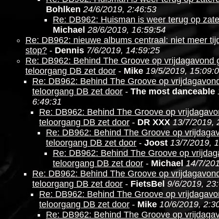
Bohlken
24/6/2019, 2:46:53
Re: DB962: Huisman is weer terug op zat
Michael
28/6/2019, 16:59:54
Re: DB962: nieuwe albums centraal: niet meer ti
stop?
-
Dennis
7/6/2019, 14:59:25
Re: DB962: Behind The Groove op vrijdagavond g
teloorgang DB zet door
-
Mike
19/5/2019, 15:09:
Re: DB962: Behind The Groove op vrijdagavond
teloorgang DB zet door
-
The most danceable
6:49:31
Re: DB962: Behind The Groove op vrijdagavo
teloorgang DB zet door
-
DR XXX
13/7/2019, 
Re: DB962: Behind The Groove op vrijdagav
teloorgang DB zet door
-
Joost
13/7/2019, 
Re: DB962: Behind The Groove op vrijdag
teloorgang DB zet door
-
Michael
14/7/201
Re: DB962: Behind The Groove op vrijdagavond
teloorgang DB zet door
-
FietsBel
9/6/2019, 23
Re: DB962: Behind The Groove op vrijdagavo
teloorgang DB zet door
-
Mike
10/6/2019, 2:3
Re: DB962: Behind The Groove op vrijdagav