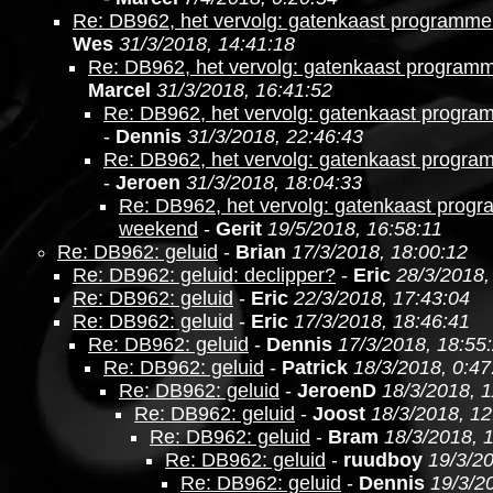
Re: DB962, het vervolg: gatenkaast programm
Wes
31/3/2018, 14:41:18
Re: DB962, het vervolg: gatenkaast program
Marcel
31/3/2018, 16:41:52
Re: DB962, het vervolg: gatenkaast progr
-
Dennis
31/3/2018, 22:46:43
Re: DB962, het vervolg: gatenkaast progr
-
Jeroen
31/3/2018, 18:04:33
Re: DB962, het vervolg: gatenkaast prog
weekend
-
Gerit
19/5/2018, 16:58:11
Re: DB962: geluid
-
Brian
17/3/2018, 18:00:12
Re: DB962: geluid: declipper?
-
Eric
28/3/2018,
Re: DB962: geluid
-
Eric
22/3/2018, 17:43:04
Re: DB962: geluid
-
Eric
17/3/2018, 18:46:41
Re: DB962: geluid
-
Dennis
17/3/2018, 18:55
Re: DB962: geluid
-
Patrick
18/3/2018, 0:47
Re: DB962: geluid
-
JeroenD
18/3/2018, 1
Re: DB962: geluid
-
Joost
18/3/2018, 12
Re: DB962: geluid
-
Bram
18/3/2018, 
Re: DB962: geluid
-
ruudboy
19/3/20
Re: DB962: geluid
-
Dennis
19/3/2