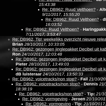
15:43:38
Re: DB962: Ruud Velthoen?
-
Al
9/11/2017, 15:55:20
Re: DB962: Ruud Velthoen?
-
d
16:03:52
Re: DB962: Ruud Velthoen?
-
Haringpakk
7/11/2017, 3:53:47
Re: DB962, Tip! weekelijks overzicht nieuwe relea
Brian
28/10/2017, 10:33:05
Re: DB962: gezongen jinglepakket Decibel uit kabe
Ron
24/10/2017, 12:03:48
Re: DB962: gezongen jinglepakket Decibel uit ka
Pieter
28/10/2017, 13:49:03
Re: DB962: gezongen jinglepakket Decibel uit ka
dB luisteraar
24/10/2017, 13:50:33
Re: DB962: voicetracks/non stop?
-
Fail
21/10/20
Re: DB962: voicetracks/non stop?
-
Dennis
21/
18:38:19
Re: DB962: voicetracks/non stop?
-
Tip:
21/1
Re: DB962: vormgeving
-
Jeroen
21/10/201
Re: DB962: vormgeving
-
Tip:
21/10/2017,