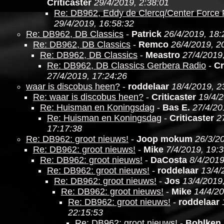
Criticaster
29/4/2019, 2:38:01
Re: DB962, Eddy de Clercq/Center Force
29/4/2019, 16:58:32
Re: DB962, DB Classics
-
Patrick
26/4/2019, 18:
Re: DB962, DB Classics
-
Remco
26/4/2019, 2
Re: DB962, DB Classics
-
Meastro
27/4/2019
Re: DB962, DB Classics Gerbera Radio
-
Cr
27/4/2019, 17:24:26
waar is discobus heen?
-
roddelaar
18/4/2019, 2
Re: waar is discobus heen?
-
Criticaster
19/4/2
Re: Huisman en Koningsdag
-
Bas E.
27/4/20
Re: Huisman en Koningsdag
-
Criticaster
2
17:17:38
Re: DB962: groot nieuws!
-
Joop mokum
26/3/2
Re: DB962: groot nieuws!
-
Mike
7/4/2019, 19:
Re: DB962: groot nieuws!
-
DaCosta
8/4/2019
Re: DB962: groot nieuws!
-
roddelaar
13/4/
Re: DB962: groot nieuws!
-
Jos
13/4/2019
Re: DB962: groot nieuws!
-
Mike
14/4/20
Re: DB962: groot nieuws!
-
roddelaar
22:15:53
Re: DB962: groot nieuws!
-
Bohlken