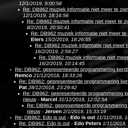
12/1/2019, 9:00:58
Re: DB962 muziek informatie niet meer te zie
12/1/2019, 18:16:56
Re: DB962 muziek informatie niet meer te z
8/2/2019, 20:50:41
Re: DB962 muziek informatie niet meer te 
Eters
15/2/2019, 18:26:55
Re: DB962 muziek informatie niet meer t
16/2/2019, 2:59:27
Re: DB962 muziek informatie niet meer
16/2/2019, 10:14:45
Re: DB962: gepresenteerde programmering kerst
Remco
21/12/2018, 18:33:26
Re: DB962: gepresenteerde programmering ker
Pat
28/12/2018, 23:29:42
Re: DB962: gepresenteerde programmering ke
nieuw
-
Marcel
31/12/2018, 12:02:54
Re: DB962: gepresenteerde programmering 
nieuw
-
Jeroen
2/1/2019, 15:33:19
Re: DB962: Edo is out
-
Edo is out
11/11/2018, 1
Re: DB962: Edo is out
-
Edo Peters
1/11/2019,