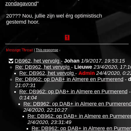
zondagavond
"
20??? Nou, jullie zijn wel érg optimistisch
gestemd hoor.
Message Thread
|
This response
↓
DB962, het vervolg
-
Johan
1/9/2017, 19:53:15
Re: DB962, het vervolg
-
Lieuwe
23/4/2020, 17:1
Re: DB962, het vervolg
-
Admin
24/4/2020, 0:2
Re: DB962: op DAB+ in Almere en Purmerend
-
21:07:31
Re: DB962: op DAB+ in Almere en Purmerend
0:14:04
Re: DB962: op DAB+ in Almere en Purmeren
2/4/2020, 22:10:27
Re: DB962: op DAB+ in Almere en Purmere
2/4/2020, 23:31:49
Re: DB962: op DAB+ in Almere en Purme