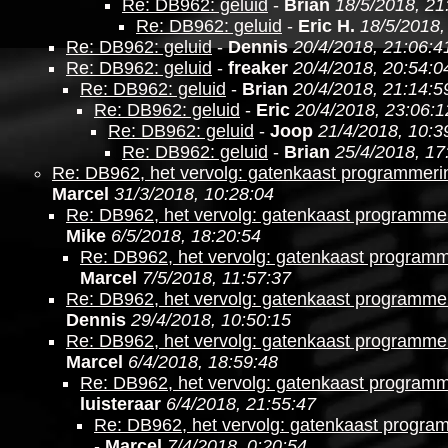
Re: DB962: geluid
-
Brian
18/5/2018, 21
Re: DB962: geluid
-
Eric H.
18/5/2018,
Re: DB962: geluid
-
Dennis
20/4/2018, 21:06:4
Re: DB962: geluid
-
freaker
20/4/2018, 20:54:0
Re: DB962: geluid
-
Brian
20/4/2018, 21:14:5
Re: DB962: geluid
-
Eric
20/4/2018, 23:06:1
Re: DB962: geluid
-
Joop
21/4/2018, 10:3
Re: DB962: geluid
-
Brian
25/4/2018, 17
Re: DB962, het vervolg: gatenkaast programmer
Marcel
31/3/2018, 10:28:04
Re: DB962, het vervolg: gatenkaast programm
Mike
6/5/2018, 18:20:54
Re: DB962, het vervolg: gatenkaast program
Marcel
7/5/2018, 11:57:37
Re: DB962, het vervolg: gatenkaast programm
Dennis
29/4/2018, 10:50:15
Re: DB962, het vervolg: gatenkaast programm
Marcel
6/4/2018, 18:59:48
Re: DB962, het vervolg: gatenkaast program
luisteraar
6/4/2018, 21:55:47
Re: DB962, het vervolg: gatenkaast progr
-
Marcel
7/4/2018, 0:20:54