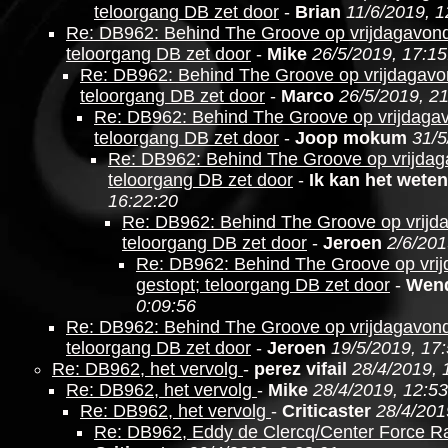
teloorgang DB zet door
-
Brian
11/6/2019, 1
Re: DB962: Behind The Groove op vrijdagavond
teloorgang DB zet door
-
Mike
26/5/2019, 17:15
Re: DB962: Behind The Groove op vrijdagavo
teloorgang DB zet door
-
Marco
26/5/2019, 2
Re: DB962: Behind The Groove op vrijdagav
teloorgang DB zet door
-
Joop mokum
31/5
Re: DB962: Behind The Groove op vrijdag
teloorgang DB zet door
-
Ik kan het weten
16:22:20
Re: DB962: Behind The Groove op vrijd
teloorgang DB zet door
-
Jeroen
2/6/201
Re: DB962: Behind The Groove op vri
gestopt; teloorgang DB zet door
-
Wen
0:09:56
Re: DB962: Behind The Groove op vrijdagavond
teloorgang DB zet door
-
Jeroen
19/5/2019, 17
Re: DB962, het vervolg
-
perez vifail
28/4/2019, 
Re: DB962, het vervolg
-
Mike
28/4/2019, 12:53
Re: DB962, het vervolg
-
Criticaster
28/4/201
Re: DB962, Eddy de Clercq/Center Force R