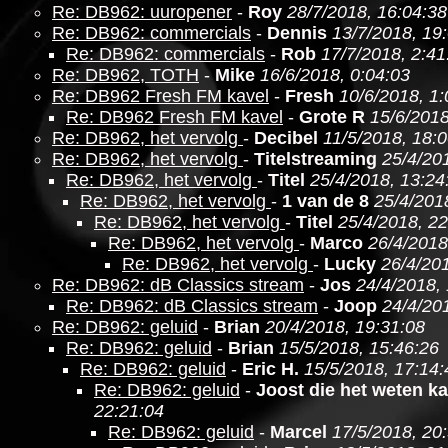
Re: DB962: uuropener
-
Roy
28/7/2018, 16:04:38
Re: DB962: commercials
-
Dennis
13/7/2018, 19
Re: DB962: commercials
-
Rob
17/7/2018, 2:41
Re: DB962, TOTH
-
Mike
16/6/2018, 0:04:03
Re: DB962 Fresh FM kavel
-
Fresh
10/6/2018, 1:
Re: DB962 Fresh FM kavel
-
Grote R
15/6/2018
Re: DB962, het vervolg
-
Decibel
11/5/2018, 18:
Re: DB962, het vervolg
-
Titelstreaming
25/4/20
Re: DB962, het vervolg
-
Titel
25/4/2018, 13:24
Re: DB962, het vervolg
-
1 van de 8
25/4/201
Re: DB962, het vervolg
-
Titel
25/4/2018, 22
Re: DB962, het vervolg
-
Marco
26/4/2018
Re: DB962, het vervolg
-
Lucky
26/4/201
Re: DB962: dB Classics stream
-
Jos
24/4/2018,
Re: DB962: dB Classics stream
-
Joop
24/4/20
Re: DB962: geluid
-
Brian
20/4/2018, 19:31:08
Re: DB962: geluid
-
Brian
15/5/2018, 15:46:26
Re: DB962: geluid
-
Eric H.
15/5/2018, 17:14:
Re: DB962: geluid
-
Joost die het weten k
22:21:04
Re: DB962: geluid
-
Marcel
17/5/2018, 20