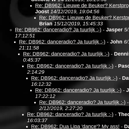
Re: DB962: Lieuwe de Beuker? Kerstpr
Joost
14/12/2019, 19:04:56
Re: DB962: Lieuwe de Beuker? Kerst
Brian
15/12/2019, 15:45:33
Re: DB962: danceradio? Ja tuurlijk :-)
-
Jasper
5/
17:12:51
Re: DB962: danceradio? Ja tuurlijk :-)
-
John
6/
21:11:58
Re: DB962: danceradio? Ja tuurlijk :-)
-
Denni
0:45:37
Re: DB962: danceradio? Ja tuurlijk :-)
-
Pasc
2:14:29
Re: DB962: danceradio? Ja tuurlijk :-)
-
Da
16:12:32
Re: DB962: danceradio? Ja tuurlijk :-)
-
J
17:22:12
Re: DB962: danceradio? Ja tuurlijk :-)
2/12/2019, 2:27:20
Re: DB962: danceradio? Ja tuurlijk :-)
-
The
16:03:37
Re: DB962: Dua Lipa 'dance'? My ass!
-
D