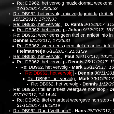
Re: DB962, het vervolg muziekformat weekend
17/12/2017, 2:25:52
Re: DB962, het vervolg: mix vrijdagmiddag kritiek
15/12/2017, 17:37:03
Re: DB962, het vervolg
-
D. Rama
9/12/2017, 11
Re: DB962, het vervolg
-
Johan
9/12/2017, 18:
Re: DB962: weer eens geen titel en artiest info i
Dennis
6/12/2017, 17:25:31
Re: DB962: weer eens geen titel en artiest info 
titelmannetje
6/12/2017, 21:01:29
Re: DB962, het vervolg
-
Paul
25/11/2017, 10:21
Re: DB962, het vervolg
-
Dennis
25/11/2017, 1
Re: DB962, het vervolg
-
Mark
25/11/2017, 16
Re: DB962, het vervolg
-
Dennis
30/11/201
Re: DB962, het vervolg
-
Mark
30/11/2017
Re: DB962, het vervolg
-
Dennis
1/12/20
Re: DB962: titel en artiest weergave non stop
-
D
31/10/2017, 14:14:44
Re: DB962: titel en artiest weergave non stop
-
31/10/2017, 19:18:19
Re: DB962: Ruud Velthoen?
-
Hans
28/10/2017, 