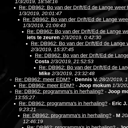
1/3/2019, 18:58:16
Re: DB962: Bo van der Drift/Ed de Lange weer 
1/3/2019, 20:01:47
Re: DB962: Bo van der Drift/Ed de Lange wee
1/3/2019, 21:09:43
Re: DB962: Bo van der Drift/Ed de Lange we
iets te zeuren
2/3/2019, 0:42:30
Re: DB962: Bo van der Drift/Ed de Lange 
2/3/2019, 15:37:45
Re: DB962: Bo van der Drift/Ed de Lang
Costa
2/3/2019, 21:52:53
Re: DB962: Bo van der Drift/Ed de Lan
Mike
2/3/2019, 23:32:48
Re: DB962: meer EDM?
-
Dennis V.
28/2/2019, 1
Re: DB962: meer EDM?
-
Joop mokum
1/3/20
Re: DB962: programma's in herhaling?
-
Joop m
13:55:27
Re: DB962: programma's in herhaling?
-
Eric J.
9:23:21
Re: DB962: programma's in herhaling?
-
M
20
12:46:19
Re: DB962: programma's in herhaling?
-
Jo