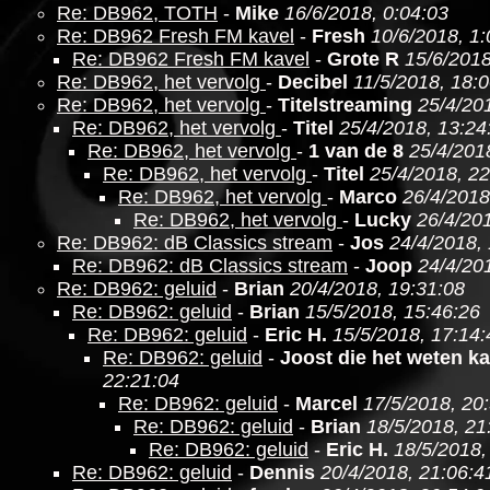
Re: DB962, TOTH
-
Mike
16/6/2018, 0:04:03
Re: DB962 Fresh FM kavel
-
Fresh
10/6/2018, 1:
Re: DB962 Fresh FM kavel
-
Grote R
15/6/2018
Re: DB962, het vervolg
-
Decibel
11/5/2018, 18:
Re: DB962, het vervolg
-
Titelstreaming
25/4/20
Re: DB962, het vervolg
-
Titel
25/4/2018, 13:24
Re: DB962, het vervolg
-
1 van de 8
25/4/201
Re: DB962, het vervolg
-
Titel
25/4/2018, 22
Re: DB962, het vervolg
-
Marco
26/4/2018
Re: DB962, het vervolg
-
Lucky
26/4/201
Re: DB962: dB Classics stream
-
Jos
24/4/2018,
Re: DB962: dB Classics stream
-
Joop
24/4/20
Re: DB962: geluid
-
Brian
20/4/2018, 19:31:08
Re: DB962: geluid
-
Brian
15/5/2018, 15:46:26
Re: DB962: geluid
-
Eric H.
15/5/2018, 17:14:
Re: DB962: geluid
-
Joost die het weten k
22:21:04
Re: DB962: geluid
-
Marcel
17/5/2018, 20
Re: DB962: geluid
-
Brian
18/5/2018, 21
Re: DB962: geluid
-
Eric H.
18/5/2018,
Re: DB962: geluid
-
Dennis
20/4/2018, 21:06:4