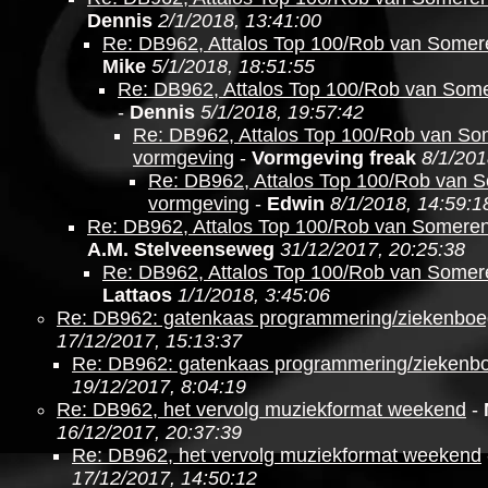
Dennis
2/1/2018, 13:41:00
Re: DB962, Attalos Top 100/Rob van Somer
Mike
5/1/2018, 18:51:55
Re: DB962, Attalos Top 100/Rob van Som
-
Dennis
5/1/2018, 19:57:42
Re: DB962, Attalos Top 100/Rob van S
vormgeving
-
Vormgeving freak
8/1/201
Re: DB962, Attalos Top 100/Rob van 
vormgeving
-
Edwin
8/1/2018, 14:59:1
Re: DB962, Attalos Top 100/Rob van Somere
A.M. Stelveenseweg
31/12/2017, 20:25:38
Re: DB962, Attalos Top 100/Rob van Somer
Lattaos
1/1/2018, 3:45:06
Re: DB962: gatenkaas programmering/ziekenboe
17/12/2017, 15:13:37
Re: DB962: gatenkaas programmering/ziekenb
19/12/2017, 8:04:19
Re: DB962, het vervolg muziekformat weekend
-
16/12/2017, 20:37:39
Re: DB962, het vervolg muziekformat weekend
17/12/2017, 14:50:12