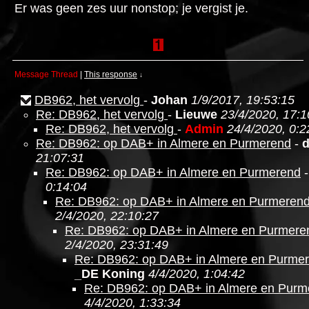
Er was geen zes uur nonstop; je vergist je.
Message Thread
|
This response
↓
DB962, het vervolg
-
Johan
1/9/2017, 19:53:15
Re: DB962, het vervolg
-
Lieuwe
23/4/2020, 17:1
Re: DB962, het vervolg
-
Admin
24/4/2020, 0:2
Re: DB962: op DAB+ in Almere en Purmerend
-
21:07:31
Re: DB962: op DAB+ in Almere en Purmerend
0:14:04
Re: DB962: op DAB+ in Almere en Purmeren
2/4/2020, 22:10:27
Re: DB962: op DAB+ in Almere en Purmere
2/4/2020, 23:31:49
Re: DB962: op DAB+ in Almere en Purme
_DE Koning
4/4/2020, 1:04:42
Re: DB962: op DAB+ in Almere en Purm
4/4/2020, 1:33:34