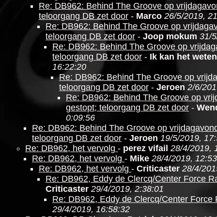
Re: DB962: Behind The Groove op vrijdagavo
teloorgang DB zet door
-
Marco
26/5/2019, 2
Re: DB962: Behind The Groove op vrijdagav
teloorgang DB zet door
-
Joop mokum
31/5
Re: DB962: Behind The Groove op vrijdag
teloorgang DB zet door
-
Ik kan het weten
16:22:20
Re: DB962: Behind The Groove op vrijd
teloorgang DB zet door
-
Jeroen
2/6/201
Re: DB962: Behind The Groove op vri
gestopt; teloorgang DB zet door
-
Wen
0:09:56
Re: DB962: Behind The Groove op vrijdagavond
teloorgang DB zet door
-
Jeroen
19/5/2019, 17
Re: DB962, het vervolg
-
perez vifail
28/4/2019, 
Re: DB962, het vervolg
-
Mike
28/4/2019, 12:53
Re: DB962, het vervolg
-
Criticaster
28/4/201
Re: DB962, Eddy de Clercq/Center Force R
Criticaster
29/4/2019, 2:38:01
Re: DB962, Eddy de Clercq/Center Force
29/4/2019, 16:58:32