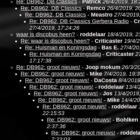
Re: DB962, DB Classics
-
Patrick
26/4/2019, 18:
Re: DB962, DB Classics
-
Remco
26/4/2019, 2
Re: DB962, DB Classics
-
Meastro
27/4/2019
Re: DB962, DB Classics Gerbera Radio
-
Cr
27/4/2019, 17:24:26
waar is discobus heen?
-
roddelaar
18/4/2019, 2
Re: waar is discobus heen?
-
Criticaster
19/4/2
Re: Huisman en Koningsdag
-
Bas E.
27/4/20
Re: Huisman en Koningsdag
-
Criticaster
2
17:17:38
Re: DB962: groot nieuws!
-
Joop mokum
26/3/2
Re: DB962: groot nieuws!
-
Mike
7/4/2019, 19:
Re: DB962: groot nieuws!
-
DaCosta
8/4/2019
Re: DB962: groot nieuws!
-
roddelaar
13/4/
Re: DB962: groot nieuws!
-
Jos
13/4/2019
Re: DB962: groot nieuws!
-
Mike
14/4/20
Re: DB962: groot nieuws!
-
roddelaar
22:15:53
Re: DB962: groot nieuws!
-
Bohlken
2:37:36
Re: DB962: groot nieuws!
-
roddel
7:22:03