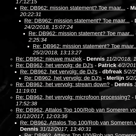
17:12:15
Re: DB962: mission statement? Toe maar...
-
M
20:22:31
Re: DB962: mission statement? Toe maar...
-
24/2/2018, 15:07:24
Re: DB962: mission statement? Toe maar...
2:25:34
Re: DB962: mission statement? Toe maar..
25/2/2018, 13:13:27
Re: DB962: nieuwe muziek
-
Dennis
11/2/2018, 
Re: DB962, het vervolg: de DJ's
-
Patrick
4/2/201
Re: DB962, het vervolg: de DJ's
-
dbfreak
5/2/
Re: DB962, het vervolg: de DJ's
-
Merlijn
5/2/
Re: DB962, het vervolg: stream down?
-
Dennis
11:19:01
Re: DB962, het vervolg: microfoon processing?
-
17:52:38
Re: DB962, Attalos Top 100/Rob van Someren v
31/12/2017, 12:03:36
Re: DB962, Attalos Top 100/Rob van Someren 
Dennis
31/12/2017, 13:40:31
Re: DB962, Attalos Top 100/Rob van Somere