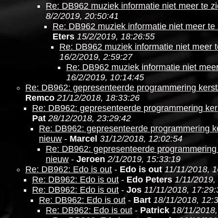
Re: DB962 muziek informatie niet meer te z
8/2/2019, 20:50:41
Re: DB962 muziek informatie niet meer te 
Eters
15/2/2019, 18:26:55
Re: DB962 muziek informatie niet meer t
16/2/2019, 2:59:27
Re: DB962 muziek informatie niet meer
16/2/2019, 10:14:45
Re: DB962: gepresenteerde programmering kerst
Remco
21/12/2018, 18:33:26
Re: DB962: gepresenteerde programmering ker
Pat
28/12/2018, 23:29:42
Re: DB962: gepresenteerde programmering ke
nieuw
-
Marcel
31/12/2018, 12:02:54
Re: DB962: gepresenteerde programmering 
nieuw
-
Jeroen
2/1/2019, 15:33:19
Re: DB962: Edo is out
-
Edo is out
11/11/2018, 1
Re: DB962: Edo is out
-
Edo Peters
1/11/2019,
Re: DB962: Edo is out
-
Jos
11/11/2018, 17:29:
Re: DB962: Edo is out
-
Bart
18/11/2018, 12:
Re: DB962: Edo is out
-
Patrick
18/11/2018,