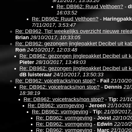
9/11/2017, 15:55:20
Re: DB962: Ruud Velthoen?
-
d
16:03:52
Re: DB962: Ruud Velthoen?
-
Haringpakk
7/11/2017, 3:53:47
Re: DB962, Tip! weekelijks overzicht nieuwe relea
Brian
28/10/2017, 10:33:05
Re: DB962: gezongen jinglepakket Decibel uit kabe
Ron
24/10/2017, 12:03:48
Re: DB962: gezongen jinglepakket Decibel uit ka
Pieter
28/10/2017, 13:49:03
Re: DB962: gezongen jinglepakket Decibel uit ka
dB luisteraar
24/10/2017, 13:50:33
Re: DB962: voicetracks/non stop?
-
Fail
21/10/20
Re: DB962: voicetracks/non stop?
-
Dennis
21/
18:38:19
Re: DB962: voicetracks/non stop?
-
Tip:
21/1
Re: DB962: vormgeving
-
Jeroen
21/10/201
Re: DB962: vormgeving
-
Tip:
21/10/2017,
Re: DB962: vormgeving
-
Joost
22/10/2
Re: DB962: vormgeving
-
Edwin
22/10/2
Re: DB962: vormgeving
-
Marc
21/10/20