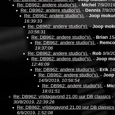
Re: DB962: andere studio('s).
-
Michel
7/9/2019
Re: DB962: andere studio('s).
-
Dennis
7/9/20
Re: DB962: andere studio('s).
-
Joop moku
16:39:33
Re: DB962: andere studio('s).
-
Joop mo
10:56:31
Re: DB962: andere studio('s).
-
Brian
15
Re: DB962: andere studio('s).
-
Remco
19:37:06
Re: DB962: andere studio('s).
-
Rob
9/9/2
Re: DB962: andere studio('s).
-
Joop m
12:46:09
Re: DB962: andere studio('s).
-
Erik
14
Re: DB962: andere studio('s).
-
Joop
14/9/2019, 10:56:54
Re: DB962: andere studio('s).
-
Mic
18:01:51
Re: DB962: vrijdagavond 21.00 uur DB classics
-
30/8/2019, 22:39:26
Re: DB962: vrijdagavond 21.00 uur DB classics
6/9/2019, 1:52:08