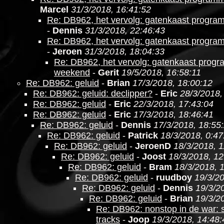
Marcel
31/3/2018, 16:41:52
Re: DB962, het vervolg: gatenkaast progr
-
Dennis
31/3/2018, 22:46:43
Re: DB962, het vervolg: gatenkaast progr
-
Jeroen
31/3/2018, 18:04:33
Re: DB962, het vervolg: gatenkaast prog
weekend
-
Gerit
19/5/2018, 16:58:11
Re: DB962: geluid
-
Brian
17/3/2018, 18:00:12
Re: DB962: geluid: declipper?
-
Eric
28/3/2018,
Re: DB962: geluid
-
Eric
22/3/2018, 17:43:04
Re: DB962: geluid
-
Eric
17/3/2018, 18:46:41
Re: DB962: geluid
-
Dennis
17/3/2018, 18:55
Re: DB962: geluid
-
Patrick
18/3/2018, 0:47
Re: DB962: geluid
-
JeroenD
18/3/2018, 1
Re: DB962: geluid
-
Joost
18/3/2018, 12
Re: DB962: geluid
-
Bram
18/3/2018, 
Re: DB962: geluid
-
ruudboy
19/3/20
Re: DB962: geluid
-
Dennis
19/3/2
Re: DB962: geluid
-
Brian
19/3/2
Re: DB962: nonstop in de war: 
tracks
-
Joop
19/3/2018, 14:48: