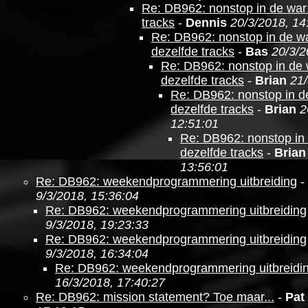
Re: DB962: nonstop in de war
tracks
-
Dennis
20/3/2018, 14
Re: DB962: nonstop in de wa
dezelfde tracks
-
Bas
20/3/2
Re: DB962: nonstop in de 
dezelfde tracks
-
Brian
21/
Re: DB962: nonstop in d
dezelfde tracks
-
Brian
2
12:51:01
Re: DB962: nonstop in 
dezelfde tracks
-
Brian
13:56:01
Re: DB962: weekendprogrammering uitbreiding
-
9/3/2018, 15:36:04
Re: DB962: weekendprogrammering uitbreiding
9/3/2018, 19:23:33
Re: DB962: weekendprogrammering uitbreiding
9/3/2018, 16:34:04
Re: DB962: weekendprogrammering uitbreidi
16/3/2018, 17:40:27
Re: DB962: mission statement? Toe maar...
-
Pat