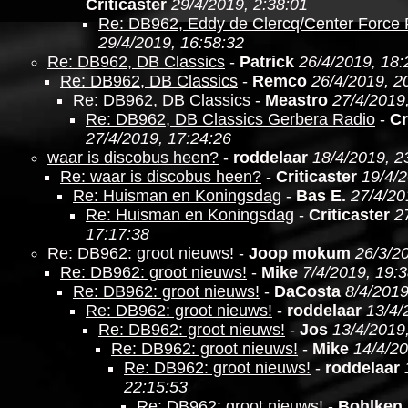
Criticaster
29/4/2019, 2:38:01
Re: DB962, Eddy de Clercq/Center Force
29/4/2019, 16:58:32
Re: DB962, DB Classics
-
Patrick
26/4/2019, 18:
Re: DB962, DB Classics
-
Remco
26/4/2019, 2
Re: DB962, DB Classics
-
Meastro
27/4/2019
Re: DB962, DB Classics Gerbera Radio
-
Cr
27/4/2019, 17:24:26
waar is discobus heen?
-
roddelaar
18/4/2019, 2
Re: waar is discobus heen?
-
Criticaster
19/4/2
Re: Huisman en Koningsdag
-
Bas E.
27/4/20
Re: Huisman en Koningsdag
-
Criticaster
2
17:17:38
Re: DB962: groot nieuws!
-
Joop mokum
26/3/2
Re: DB962: groot nieuws!
-
Mike
7/4/2019, 19:
Re: DB962: groot nieuws!
-
DaCosta
8/4/2019
Re: DB962: groot nieuws!
-
roddelaar
13/4/
Re: DB962: groot nieuws!
-
Jos
13/4/2019
Re: DB962: groot nieuws!
-
Mike
14/4/20
Re: DB962: groot nieuws!
-
roddelaar
22:15:53
Re: DB962: groot nieuws!
-
Bohlken