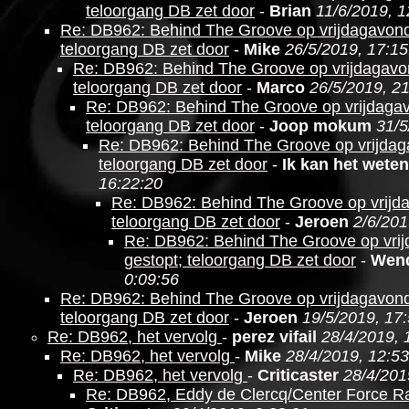
teloorgang DB zet door
-
Brian
11/6/2019, 1
Re: DB962: Behind The Groove op vrijdagavond
teloorgang DB zet door
-
Mike
26/5/2019, 17:15
Re: DB962: Behind The Groove op vrijdagavo
teloorgang DB zet door
-
Marco
26/5/2019, 2
Re: DB962: Behind The Groove op vrijdagav
teloorgang DB zet door
-
Joop mokum
31/5
Re: DB962: Behind The Groove op vrijdag
teloorgang DB zet door
-
Ik kan het weten
16:22:20
Re: DB962: Behind The Groove op vrijd
teloorgang DB zet door
-
Jeroen
2/6/201
Re: DB962: Behind The Groove op vri
gestopt; teloorgang DB zet door
-
Wen
0:09:56
Re: DB962: Behind The Groove op vrijdagavond
teloorgang DB zet door
-
Jeroen
19/5/2019, 17
Re: DB962, het vervolg
-
perez vifail
28/4/2019, 
Re: DB962, het vervolg
-
Mike
28/4/2019, 12:53
Re: DB962, het vervolg
-
Criticaster
28/4/201
Re: DB962, Eddy de Clercq/Center Force R