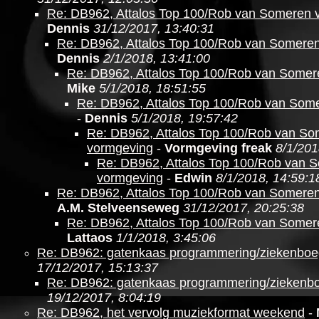
Re: DB962, Attalos Top 100/Rob van Someren 
Dennis
31/12/2017, 13:40:31
Re: DB962, Attalos Top 100/Rob van Somere
Dennis
2/1/2018, 13:41:00
Re: DB962, Attalos Top 100/Rob van Somer
Mike
5/1/2018, 18:51:55
Re: DB962, Attalos Top 100/Rob van Som
-
Dennis
5/1/2018, 19:57:42
Re: DB962, Attalos Top 100/Rob van S
vormgeving
-
Vormgeving freak
8/1/201
Re: DB962, Attalos Top 100/Rob van 
vormgeving
-
Edwin
8/1/2018, 14:59:1
Re: DB962, Attalos Top 100/Rob van Somere
A.M. Stelveenseweg
31/12/2017, 20:25:38
Re: DB962, Attalos Top 100/Rob van Somer
Lattaos
1/1/2018, 3:45:06
Re: DB962: gatenkaas programmering/ziekenboe
17/12/2017, 15:13:37
Re: DB962: gatenkaas programmering/ziekenb
19/12/2017, 8:04:19
Re: DB962, het vervolg muziekformat weekend
-