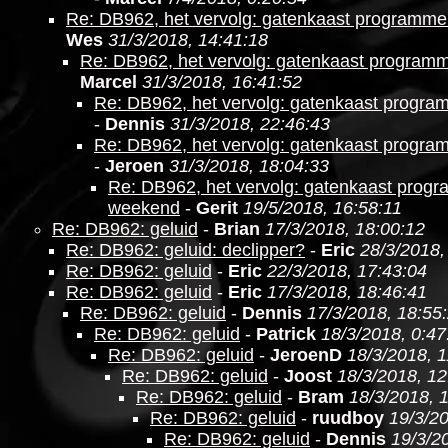
Re: DB962, het vervolg: gatenkaast programm
Wes
31/3/2018, 14:41:18
Re: DB962, het vervolg: gatenkaast program
Marcel
31/3/2018, 16:41:52
Re: DB962, het vervolg: gatenkaast progr
-
Dennis
31/3/2018, 22:46:43
Re: DB962, het vervolg: gatenkaast progr
-
Jeroen
31/3/2018, 18:04:33
Re: DB962, het vervolg: gatenkaast prog
weekend
-
Gerit
19/5/2018, 16:58:11
Re: DB962: geluid
-
Brian
17/3/2018, 18:00:12
Re: DB962: geluid: declipper?
-
Eric
28/3/2018,
Re: DB962: geluid
-
Eric
22/3/2018, 17:43:04
Re: DB962: geluid
-
Eric
17/3/2018, 18:46:41
Re: DB962: geluid
-
Dennis
17/3/2018, 18:55
Re: DB962: geluid
-
Patrick
18/3/2018, 0:47
Re: DB962: geluid
-
JeroenD
18/3/2018, 1
Re: DB962: geluid
-
Joost
18/3/2018, 12
Re: DB962: geluid
-
Bram
18/3/2018, 
Re: DB962: geluid
-
ruudboy
19/3/20
Re: DB962: geluid
-
Dennis
19/3/2