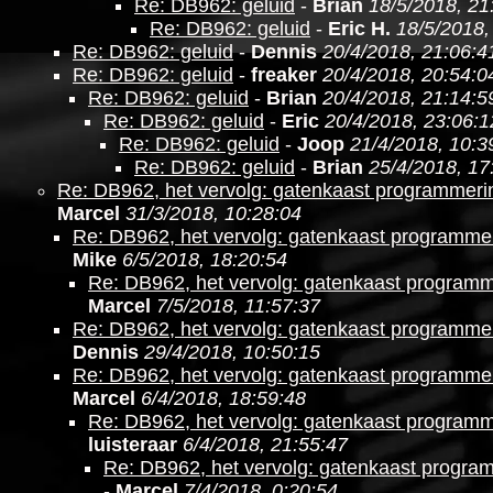
Re: DB962: geluid
-
Brian
18/5/2018, 21
Re: DB962: geluid
-
Eric H.
18/5/2018,
Re: DB962: geluid
-
Dennis
20/4/2018, 21:06:4
Re: DB962: geluid
-
freaker
20/4/2018, 20:54:0
Re: DB962: geluid
-
Brian
20/4/2018, 21:14:5
Re: DB962: geluid
-
Eric
20/4/2018, 23:06:1
Re: DB962: geluid
-
Joop
21/4/2018, 10:3
Re: DB962: geluid
-
Brian
25/4/2018, 17
Re: DB962, het vervolg: gatenkaast programmer
Marcel
31/3/2018, 10:28:04
Re: DB962, het vervolg: gatenkaast programm
Mike
6/5/2018, 18:20:54
Re: DB962, het vervolg: gatenkaast program
Marcel
7/5/2018, 11:57:37
Re: DB962, het vervolg: gatenkaast programm
Dennis
29/4/2018, 10:50:15
Re: DB962, het vervolg: gatenkaast programm
Marcel
6/4/2018, 18:59:48
Re: DB962, het vervolg: gatenkaast program
luisteraar
6/4/2018, 21:55:47
Re: DB962, het vervolg: gatenkaast progr
-
Marcel
7/4/2018, 0:20:54