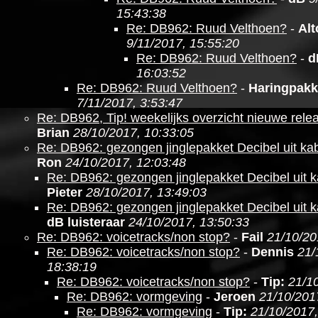
15:43:38
Re: DB962: Ruud Velthoen?
-
Al
9/11/2017, 15:55:20
Re: DB962: Ruud Velthoen?
-
d
16:03:52
Re: DB962: Ruud Velthoen?
-
Haringpakk
7/11/2017, 3:53:47
Re: DB962, Tip! weekelijks overzicht nieuwe relea
Brian
28/10/2017, 10:33:05
Re: DB962: gezongen jinglepakket Decibel uit kabe
Ron
24/10/2017, 12:03:48
Re: DB962: gezongen jinglepakket Decibel uit ka
Pieter
28/10/2017, 13:49:03
Re: DB962: gezongen jinglepakket Decibel uit ka
dB luisteraar
24/10/2017, 13:50:33
Re: DB962: voicetracks/non stop?
-
Fail
21/10/20
Re: DB962: voicetracks/non stop?
-
Dennis
21/
18:38:19
Re: DB962: voicetracks/non stop?
-
Tip:
21/1
Re: DB962: vormgeving
-
Jeroen
21/10/201
Re: DB962: vormgeving
-
Tip:
21/10/2017,