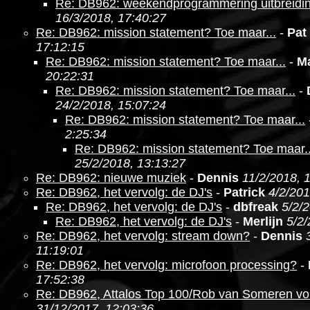
Re: DB962: weekendprogrammering uitbreidi
16/3/2018, 17:40:27
Re: DB962: mission statement? Toe maar...
-
Pat
17:12:15
Re: DB962: mission statement? Toe maar...
-
M
20:22:31
Re: DB962: mission statement? Toe maar...
-
24/2/2018, 15:07:24
Re: DB962: mission statement? Toe maar...
2:25:34
Re: DB962: mission statement? Toe maar..
25/2/2018, 13:13:27
Re: DB962: nieuwe muziek
-
Dennis
11/2/2018, 
Re: DB962, het vervolg: de DJ's
-
Patrick
4/2/201
Re: DB962, het vervolg: de DJ's
-
dbfreak
5/2/
Re: DB962, het vervolg: de DJ's
-
Merlijn
5/2/
Re: DB962, het vervolg: stream down?
-
Dennis
11:19:01
Re: DB962, het vervolg: microfoon processing?
-
17:52:38
Re: DB962, Attalos Top 100/Rob van Someren v
31/12/2017, 12:03:36