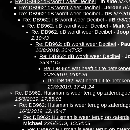
Re: DB962: dB wordt weer Decibel
-
In side
5/7/
Re: DB962: dB wordt weer Decibel
-
Jeroen
6/
Re: DB962: dB wordt weer Decibel
-
DB
5/7/20
Re: DB962: dB wordt weer Decibel
-
dB
9/8/2
Re: DB962: dB wordt weer Decibel
-
Mark
9
Re: DB962: dB wordt weer Decibel
-
Joop
2:10:43
Re: DB962: dB wordt weer Decibel
-
Pau
10/8/2019, 20:47:55
Re: DB962: dB wordt weer Decibel
-
J
23:41:15
Re: DB962: wat heeft dit te betekene
20/8/2019, 0:02:26
Re: DB962: wat heeft dit te beteke
20/8/2019, 17:41:24
Re: DB962: Huisman is weer terug op zaterdago
15/6/2019, 17:55:01
Re: DB962: Huisman is weer terug op zaterdag
16/6/2019, 12:48:47
Re: DB962: Huisman is weer terug op zaterd
Michael
22/6/2019, 15:54:03
Re: DB962: Huisman is weer terug op zate