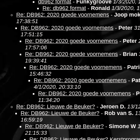
db962 format
-
Funkygroove
1/3/2020, 
Re: db962 format
-
Ronald
1/3/2020, 
Re: DB962: 2020 goede voornemens
-
Joop mo
17:38:51
Re: DB962: 2020 goede voornemens
-
Peter
31
17:51:15
Re: DB962: 2020 goede voornemens
-
Peter
17:57:06
Re: DB962: 2020 goede voornemens
-
Brian
19:39:41
Re: DB962: 2020 goede voornemens
-
Patr
15:46:32
Re: DB962: 2020 goede voornemens
-
Pat
4/1/2020, 20:33:10
Re: DB962: 2020 goede voornemens
-
P
11:34:20
Re: DB962: Lieuwe de Beuker?
-
Jeroen D.
13/1
Re: DB962: Lieuwe de Beuker?
-
Rob van S.
1
16:59:19
Re: DB962: Lieuwe de Beuker?
-
Simone W
21:15:33
Re: DB962: Lieuwe de Beuker? Kerstprogr