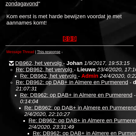
zondagavond
"
Kom eerst is met harde bewijzen voordat je met
aannames komt!
Message Thread
|
This response
↓
DB962, het vervolg
-
Johan
1/9/2017, 19:53:15
Re: DB962, het vervolg
-
Lieuwe
23/4/2020, 17:1
Re: DB962, het vervolg
-
Admin
24/4/2020, 0:2
Re: DB962: op DAB+ in Almere en Purmerend
-
21:07:31
Re: DB962: op DAB+ in Almere en Purmerend
0:14:04
Re: DB962: op DAB+ in Almere en Purmeren
2/4/2020, 22:10:27
Re: DB962: op DAB+ in Almere en Purmere
2/4/2020, 23:31:49
Re: DB962: op DAB+ in Almere en Purme