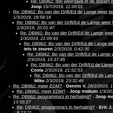
Re: DB962: titel weergave in de stream 
Joop
15/7/2019, 11:00:01
Re: DB962: Bo van der Drift/Ed de Lange weer te
1/3/2019, 18:58:16
Re: DB962: Bo van der Drift/Ed de Lange weer 
1/3/2019, 20:01:47
Re: DB962: Bo van der Drift/Ed de Lange wee
1/3/2019, 21:09:43
Re: DB962: Bo van der Drift/Ed de Lange we
iets te zeuren
2/3/2019, 0:42:30
Re: DB962: Bo van der Drift/Ed de Lange 
2/3/2019, 15:37:45
Re: DB962: Bo van der Drift/Ed de Lang
Costa
2/3/2019, 21:52:53
Re: DB962: Bo van der Drift/Ed de Lan
Mike
2/3/2019, 23:32:48
Re: DB962: meer EDM?
-
Dennis V.
28/2/2019, 1
Re: DB962: meer EDM?
-
Joop mokum
1/3/20
Re: DB962: programma's in herhaling?
-
Joop m
13:55:27
Re: DB962: programma's in herhaling?
-
Eric J.
9:23:21