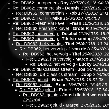
Re: DB962: uuropener
-
Roy
28/7/2018, 16:04:38
Re: DB962: commercials
-
Dennis
13/7/2018, 19
Re: DB962: commercials
-
Rob
17/7/2018, 2:41
Re: DB962, TOTH
-
Mike
16/6/2018, 0:04:03
Re: DB962 Fresh FM kavel
-
Fresh
10/6/2018, 1:
Re: DB962 Fresh FM kavel
-
Grote R
15/6/2018
Re: DB962, het vervolg
-
Decibel
11/5/2018, 18:
Re: DB962, het vervolg
-
Titelstreaming
25/4/20
Re: DB962, het vervolg
-
Titel
25/4/2018, 13:24
Re: DB962, het vervolg
-
1 van de 8
25/4/201
Re: DB962, het vervolg
-
Titel
25/4/2018, 22
Re: DB962, het vervolg
-
Marco
26/4/2018
Re: DB962, het vervolg
-
Lucky
26/4/201
Re: DB962: dB Classics stream
-
Jos
24/4/2018,
Re: DB962: dB Classics stream
-
Joop
24/4/20
Re: DB962: geluid
-
Brian
20/4/2018, 19:31:08
Re: DB962: geluid
-
Brian
15/5/2018, 15:46:26
Re: DB962: geluid
-
Eric H.
15/5/2018, 17:14:
Re: DB962: geluid
-
Joost die het weten k
22:21:04
Re: DB962: geluid
-
Marcel
17/5/2018, 20