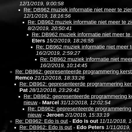
12/1/2019, 9:00:58
Re: DB962 muziek informatie niet meer te zie
12/1/2019, 18:16:56
Re: DB962 muziek informatie niet meer te z
8/2/2019, 20:50:41
Re: DB962 muziek informatie niet meer te 
Eters
15/2/2019, 18:26:55
Re: DB962 muziek informatie niet meer t
16/2/2019, 2:59:27
Re: DB962 muziek informatie niet meer
16/2/2019, 10:14:45
Re: DB962: gepresenteerde programmering kerst
Remco
21/12/2018, 18:33:26
Re: DB962: gepresenteerde programmering ker
Pat
28/12/2018, 23:29:42
Re: DB962: gepresenteerde programmering ke
nieuw
-
Marcel
31/12/2018, 12:02:54
Re: DB962: gepresenteerde programmering 
nieuw
-
Jeroen
2/1/2019, 15:33:19
Re: DB962: Edo is out
-
Edo is out
11/11/2018, 1
Re: DB962: Edo is out
-
Edo Peters
1/11/2019,