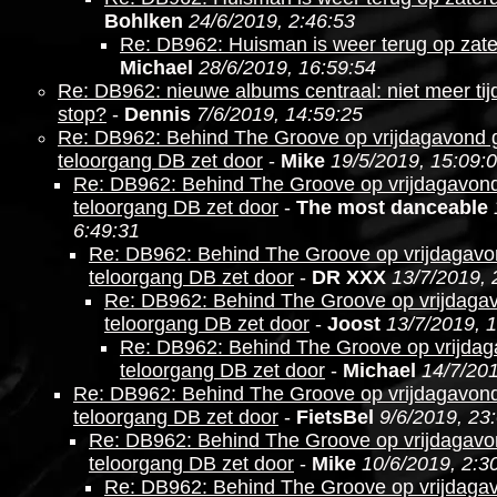
Bohlken
24/6/2019, 2:46:53
Re: DB962: Huisman is weer terug op zat
Michael
28/6/2019, 16:59:54
Re: DB962: nieuwe albums centraal: niet meer ti
stop?
-
Dennis
7/6/2019, 14:59:25
Re: DB962: Behind The Groove op vrijdagavond g
teloorgang DB zet door
-
Mike
19/5/2019, 15:09:
Re: DB962: Behind The Groove op vrijdagavond
teloorgang DB zet door
-
The most danceable
6:49:31
Re: DB962: Behind The Groove op vrijdagavo
teloorgang DB zet door
-
DR XXX
13/7/2019, 
Re: DB962: Behind The Groove op vrijdagav
teloorgang DB zet door
-
Joost
13/7/2019, 
Re: DB962: Behind The Groove op vrijdag
teloorgang DB zet door
-
Michael
14/7/201
Re: DB962: Behind The Groove op vrijdagavond
teloorgang DB zet door
-
FietsBel
9/6/2019, 23
Re: DB962: Behind The Groove op vrijdagavo
teloorgang DB zet door
-
Mike
10/6/2019, 2:3
Re: DB962: Behind The Groove op vrijdagav