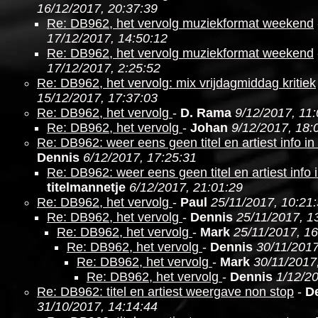
16/12/2017, 20:37:39
Re: DB962, het vervolg muziekformat weekend
17/12/2017, 14:50:12
Re: DB962, het vervolg muziekformat weekend
17/12/2017, 2:25:52
Re: DB962, het vervolg: mix vrijdagmiddag kritiek
15/12/2017, 17:37:03
Re: DB962, het vervolg
-
D. Rama
9/12/2017, 11
Re: DB962, het vervolg
-
Johan
9/12/2017, 18:
Re: DB962: weer eens geen titel en artiest info i
Dennis
6/12/2017, 17:25:31
Re: DB962: weer eens geen titel en artiest info 
titelmannetje
6/12/2017, 21:01:29
Re: DB962, het vervolg
-
Paul
25/11/2017, 10:21
Re: DB962, het vervolg
-
Dennis
25/11/2017, 1
Re: DB962, het vervolg
-
Mark
25/11/2017, 16
Re: DB962, het vervolg
-
Dennis
30/11/2017
Re: DB962, het vervolg
-
Mark
30/11/2017
Re: DB962, het vervolg
-
Dennis
1/12/20
Re: DB962: titel en artiest weergave non stop
-
D
31/10/2017, 14:14:44