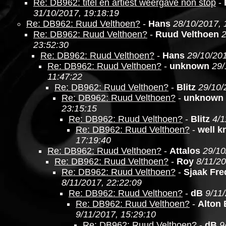
Re: DB962: titel en artiest weergave non stop
-
31/10/2017, 19:18:19
Re: DB962: Ruud Velthoen?
-
Hans
28/10/2017, 
Re: DB962: Ruud Velthoen?
-
Ruud Velthoen
2
23:52:30
Re: DB962: Ruud Velthoen?
-
Hans
29/10/201
Re: DB962: Ruud Velthoen?
-
unknown
29/
11:47:22
Re: DB962: Ruud Velthoen?
-
Blitz
29/10/
Re: DB962: Ruud Velthoen?
-
unknown
23:15:15
Re: DB962: Ruud Velthoen?
-
Blitz
4/1
Re: DB962: Ruud Velthoen?
-
well 
17:19:40
Re: DB962: Ruud Velthoen?
-
Attalos
29/10
Re: DB962: Ruud Velthoen?
-
Roy
8/11/20
Re: DB962: Ruud Velthoen?
-
Sjaak Fre
8/11/2017, 22:22:09
Re: DB962: Ruud Velthoen?
-
dB
9/11
Re: DB962: Ruud Velthoen?
-
Alton
9/11/2017, 15:29:10
Re: DB962: Ruud Velthoen?
-
dB
9