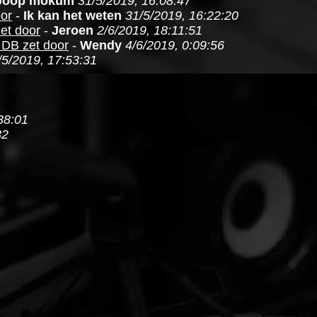
Joop mokum
31/5/2019, 16:08:47
oor
-
Ik kan het weten
31/5/2019, 16:22:20
et door
-
Jeroen
2/6/2019, 18:11:51
 DB zet door
-
Wendy
4/6/2019, 0:09:56
/5/2019, 17:53:31
38:01
32