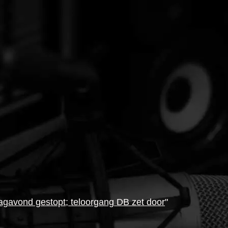
agavond gestopt; teloorgang DB zet door
"