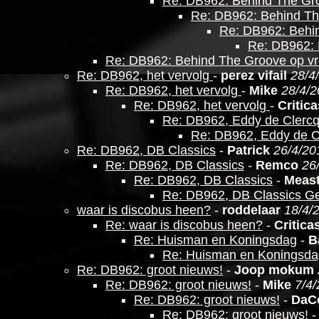
Re: DB962: Behind The Gro
Re: DB962: Behind The
Re: DB962: Behin
Re: DB962: 
Re: DB962: Behind The Groove op vri
Re: DB962, het vervolg
-
perez vifail
28/4
Re: DB962, het vervolg
-
Mike
28/4/2
Re: DB962, het vervolg
-
Critica
Re: DB962, Eddy de Clercq
Re: DB962, Eddy de C
Re: DB962, DB Classics
-
Patrick
26/4/20
Re: DB962, DB Classics
-
Remco
26
Re: DB962, DB Classics
-
Meas
Re: DB962, DB Classics G
waar is discobus heen?
-
roddelaar
18/4/
Re: waar is discobus heen?
-
Critica
Re: Huisman en Koningsdag
-
B
Re: Huisman en Koningsda
Re: DB962: groot nieuws!
-
Joop mokum
Re: DB962: groot nieuws!
-
Mike
7/4/
Re: DB962: groot nieuws!
-
DaC
Re: DB962: groot nieuws!