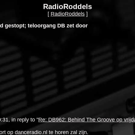
RadioRoddels
[
RadioRoddels
]
d gestopt; teloorgang DB zet door
1, in reply to "
Re: DB962: Behind The Groove op vrijd
rt op danceradio.nl te horen zal zijn.