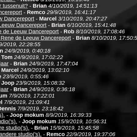
r tussenuit?
-
Brian
4/10/2019, 14:51:13
ncereport
-
Remco
29/9/2019, 16:41:17
w Dancereport
-
Marcel
3/10/2019, 20:47:27
Leeuw Dancereport
-
Brian
6/10/2019, 15:41:48
e de Leeuw Dancereport
-
Rob
8/10/2019, 17:08:46
 Rene de Leeuw Dancereport
-
Brian
8/10/2019, 17:50:
9/2019, 22:28:55
an
24/9/2019, 0:40:18
-
Tom
24/9/2019, 17:02:22
jaar
-
Brian
24/9/2019, 17:47:04
-
Marcel
24/9/2019, 13:02:10
e
23/9/2019, 0:55:46
-
Joop
23/9/2019, 15:08:32
jaar
-
Brian
24/9/2019, 0:36:18
kum
7/9/2019, 17:22:01
l
7/9/2019, 21:09:41
Dennis
7/9/2019, 23:18:42
).
-
Joop mokum
8/9/2019, 16:39:33
io('s).
-
Joop mokum
15/9/2019, 10:56:31
 studio('s).
-
Brian
15/9/2019, 15:45:58
ndere studio('s).
-
Remco
22/9/2019, 19:37:06