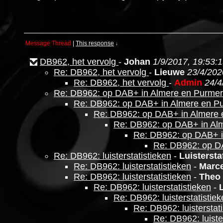
Message Thread
|
This response
↓
DB962, het vervolg
-
Johan
1/9/2017, 19:53:
Re: DB962, het vervolg
-
Lieuwe
23/4/202
Re: DB962, het vervolg
-
Admin
24/4
Re: DB962: op DAB+ in Almere en Purme
Re: DB962: op DAB+ in Almere en P
Re: DB962: op DAB+ in Almere
Re: DB962: op DAB+ in Al
Re: DB962: op DAB+ 
Re: DB962: op D
Re: DB962: luisterstatistieken
-
Luistersta
Re: DB962: luisterstatistieken
-
Marce
Re: DB962: luisterstatistieken
-
Theo
Re: DB962: luisterstatistieken
-
Re: DB962: luisterstatistie
Re: DB962: luisterstat
Re: DB962: luiste