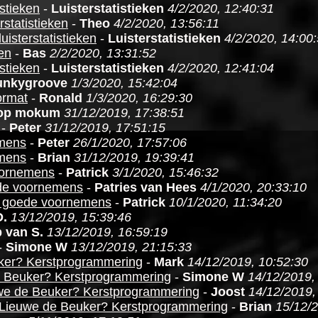
istieken
-
Luisterstatistieken
4/2/2020, 12:40:31
rstatistieken
-
Theo
4/2/2020, 13:56:11
uisterstatistieken
-
Luisterstatistieken
4/2/2020, 14:00
ken
-
Bas
2/2/2020, 13:31:52
istieken
-
Luisterstatistieken
4/2/2020, 12:41:04
unkygroove
1/3/2020, 15:42:04
ormat
-
Ronald
1/3/2020, 16:29:30
op mokum
31/12/2019, 17:38:51
-
Peter
31/12/2019, 17:51:15
mens
-
Peter
26/1/2020, 17:57:06
mens
-
Brian
31/12/2019, 19:39:41
oornemens
-
Patrick
3/1/2020, 15:46:32
de voornemens
-
Patries van Hees
4/1/2020, 20:33:10
 goede voornemens
-
Patrick
10/1/2020, 11:34:20
D.
13/12/2019, 15:39:46
 van S.
13/12/2019, 16:59:19
-
Simone W
13/12/2019, 21:15:33
ker? Kerstprogrammering
-
Mark
14/12/2019, 10:52:30
 Beuker? Kerstprogrammering
-
Simone W
14/12/2019,
we de Beuker? Kerstprogrammering
-
Joost
14/12/2019,
Lieuwe de Beuker? Kerstprogrammering
-
Brian
15/12/2