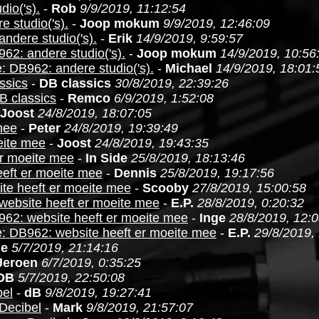
io('s).
-
Rob
9/9/2019, 11:12:54
 studio('s).
-
Joop mokum
9/9/2019, 12:46:09
ndere studio('s).
-
Erik
14/9/2019, 9:59:57
62: andere studio('s).
-
Joop mokum
14/9/2019, 10:56
: DB962: andere studio('s).
-
Michael
14/9/2019, 18:01:
ssics
-
DB classics
30/8/2019, 22:39:26
B classics
-
Remco
6/9/2019, 1:52:08
Joost
24/8/2019, 18:07:05
mee
-
Peter
24/8/2019, 19:39:49
eite mee
-
Joost
24/8/2019, 19:43:35
er moeite mee
-
In Side
25/8/2019, 18:13:46
eft er moeite mee
-
Dennis
25/8/2019, 19:17:56
te heeft er moeite mee
-
Scooby
27/8/2019, 15:00:58
website heeft er moeite mee
-
E.P.
28/8/2019, 0:20:32
62: website heeft er moeite mee
-
Inge
28/8/2019, 12:
: DB962: website heeft er moeite mee
-
E.P.
29/8/2019,
de
5/7/2019, 21:14:16
Jeroen
6/7/2019, 0:35:25
DB
5/7/2019, 22:50:08
bel
-
dB
9/8/2019, 19:27:41
Decibel
-
Mark
9/8/2019, 21:57:07