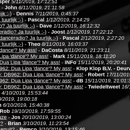
sper
5/11/2019, 17:12:51
-
John
6/11/2019, 21:11:58
jk :-)
-
Dennis
7/11/2019, 0:45:37
uurlijk :-)
-
Pascal
1/12/2019, 2:14:29
 Ja tuurlijk :-)
-
Dave
1/12/2019, 16:12:32
adio? Ja tuurlijk :-)
-
Joost
1/12/2019, 17:22:12
anceradio? Ja tuurlijk :-)
-
Pascal
2/12/2019, 2:27:20
uurlijk :-)
-
Theo
8/11/2019, 16:03:37
dance'? My ass!
-
DaCosta
8/11/2019, 21:23:11
ipa 'dance'? My ass!
-
Mark
15/11/2019, 18:11:20
Dua Lipa 'dance'? My ass!
-
iNFo
15/11/2019, 20:20:41
62: Dua Lipa 'dance'? My ass!
-
Klop Klop B.V. - Deu
: DB962: Dua Lipa 'dance'? My ass!
-
Robert
17/11/201
62: Dua Lipa 'dance'? My ass!
-
dB
15/11/2019, 21:01:
: DB962: Dua Lipa 'dance'? My ass!
-
Twiedeltweet
16/
4/10/2019, 15:53:44
0/2019, 19:00:18
n
6/10/2019, 15:40:38
Rob
19/10/2019, 17:59:55
uze
-
Jos
20/10/2019, 13:00:24
t?
-
Brian
3/10/2019, 11:23:54
senuit?
-
Remco
3/10/2019, 13:15:46