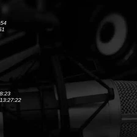
:54
51
08:23
 13:27:22