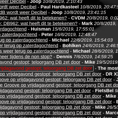
weer Decibel
-
Joop
10/8/2019, 2:10:43
rdt weer Decibel
-
Paul Hardkasteel
10/8/2019, 20:47:
dB wordt weer Decibel
-
Joop
10/8/2019, 23:41:15
62: wat heeft dit te betekenen?
-
CVDM
20/8/2019, 0:0
: DB962: wat heeft dit te betekenen?
-
Mark
20/8/2019,
erdagochtend
-
Huisman
15/6/2019, 17:55:01
p zaterdagochtend
-
Peter
16/6/2019, 12:48:47
ug op zaterdagochtend
-
Michael
22/6/2019, 15:54:03
r terug op zaterdagochtend
-
Bohlken
24/6/2019, 2:46:
s weer terug op zaterdagochtend
-
Michael
28/6/2019, 
eer tijdens de non stop?
-
Dennis
7/6/2019, 14:59:25
vond gestopt; teloorgang DB zet door
-
Mike
19/5/2019
ijdagavond gestopt; teloorgang DB zet door
-
The most
p vrijdagavond gestopt; teloorgang DB zet door
-
DR X
ove op vrijdagavond gestopt; teloorgang DB zet door
-
 Groove op vrijdagavond gestopt; teloorgang DB zet d
jdagavond gestopt; teloorgang DB zet door
-
FietsBel
9
p vrijdagavond gestopt; teloorgang DB zet door
-
Mike
ove op vrijdagavond gestopt; teloorgang DB zet door
-
jdagavond gestopt; teloorgang DB zet door
-
Mike
26/5/
p vrijdagavond gestopt; teloorgang DB zet door
-
Marc