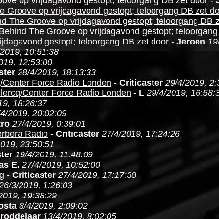
ove op vrijdagavond gestopt; teloorgang DB zet door
-
 Groove op vrijdagavond gestopt; teloorgang DB zet d
d The Groove op vrijdagavond gestopt; teloorgang DB z
Behind The Groove op vrijdagavond gestopt; teloorgang
jdagavond gestopt; teloorgang DB zet door
-
Jeroen
19
/2019, 10:51:38
019, 12:53:00
ster
28/4/2019, 18:13:33
/Center Force Radio Londen
-
Criticaster
29/4/2019, 2:
lercq/Center Force Radio Londen
-
L
29/4/2019, 16:58:
19, 18:26:37
/4/2019, 20:02:09
tro
27/4/2019, 0:39:01
erbera Radio
-
Criticaster
27/4/2019, 17:24:26
2019, 23:50:51
ster
19/4/2019, 11:48:09
as E.
27/4/2019, 10:52:00
g
-
Criticaster
27/4/2019, 17:17:38
26/3/2019, 1:26:03
2019, 19:38:29
osta
8/4/2019, 2:09:02
-
roddelaar
13/4/2019, 8:02:05