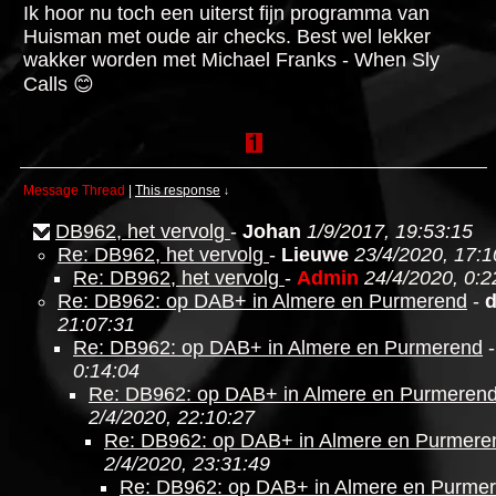
Ik hoor nu toch een uiterst fijn programma van
Huisman met oude air checks. Best wel lekker
wakker worden met Michael Franks - When Sly
Calls 😊
Message Thread
|
This response
↓
DB962, het vervolg
-
Johan
1/9/2017, 19:53:15
Re: DB962, het vervolg
-
Lieuwe
23/4/2020, 17:1
Re: DB962, het vervolg
-
Admin
24/4/2020, 0:2
Re: DB962: op DAB+ in Almere en Purmerend
-
21:07:31
Re: DB962: op DAB+ in Almere en Purmerend
0:14:04
Re: DB962: op DAB+ in Almere en Purmeren
2/4/2020, 22:10:27
Re: DB962: op DAB+ in Almere en Purmere
2/4/2020, 23:31:49
Re: DB962: op DAB+ in Almere en Purme