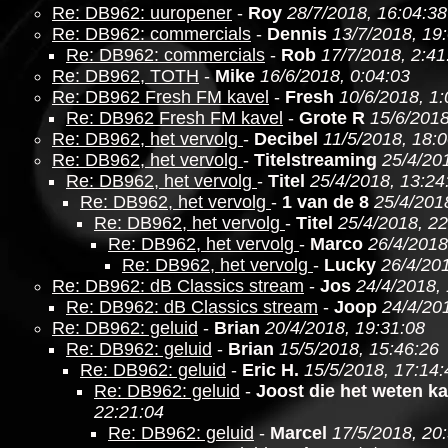
Re: DB962: uuropener
-
Roy
28/7/2018, 16:04:38
Re: DB962: commercials
-
Dennis
13/7/2018, 19
Re: DB962: commercials
-
Rob
17/7/2018, 2:41
Re: DB962, TOTH
-
Mike
16/6/2018, 0:04:03
Re: DB962 Fresh FM kavel
-
Fresh
10/6/2018, 1:
Re: DB962 Fresh FM kavel
-
Grote R
15/6/2018
Re: DB962, het vervolg
-
Decibel
11/5/2018, 18:
Re: DB962, het vervolg
-
Titelstreaming
25/4/20
Re: DB962, het vervolg
-
Titel
25/4/2018, 13:24
Re: DB962, het vervolg
-
1 van de 8
25/4/201
Re: DB962, het vervolg
-
Titel
25/4/2018, 22
Re: DB962, het vervolg
-
Marco
26/4/2018
Re: DB962, het vervolg
-
Lucky
26/4/201
Re: DB962: dB Classics stream
-
Jos
24/4/2018,
Re: DB962: dB Classics stream
-
Joop
24/4/20
Re: DB962: geluid
-
Brian
20/4/2018, 19:31:08
Re: DB962: geluid
-
Brian
15/5/2018, 15:46:26
Re: DB962: geluid
-
Eric H.
15/5/2018, 17:14:
Re: DB962: geluid
-
Joost die het weten k
22:21:04
Re: DB962: geluid
-
Marcel
17/5/2018, 20