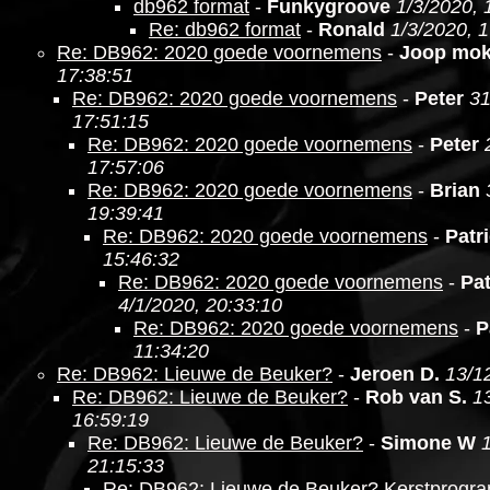
db962 format
-
Funkygroove
1/3/2020, 
Re: db962 format
-
Ronald
1/3/2020, 
Re: DB962: 2020 goede voornemens
-
Joop mo
17:38:51
Re: DB962: 2020 goede voornemens
-
Peter
31
17:51:15
Re: DB962: 2020 goede voornemens
-
Peter
17:57:06
Re: DB962: 2020 goede voornemens
-
Brian
19:39:41
Re: DB962: 2020 goede voornemens
-
Patr
15:46:32
Re: DB962: 2020 goede voornemens
-
Pat
4/1/2020, 20:33:10
Re: DB962: 2020 goede voornemens
-
P
11:34:20
Re: DB962: Lieuwe de Beuker?
-
Jeroen D.
13/1
Re: DB962: Lieuwe de Beuker?
-
Rob van S.
1
16:59:19
Re: DB962: Lieuwe de Beuker?
-
Simone W
21:15:33
Re: DB962: Lieuwe de Beuker? Kerstprogr