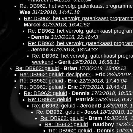
Re: DB962, het vervolg: gatenkaast programm
Wes
31/3/2018, 14:41:18
Re: DB962, het vervolg: gatenkaast program
Marcel
31/3/2018, 16:41:52
Re: DB962, het vervolg: gatenkaast progr
-
Dennis
31/3/2018, 22:46:43
Re: DB962, het vervolg: gatenkaast progr
-
Jeroen
31/3/2018, 18:04:33
Re: DB962, het vervolg: gatenkaast prog
weekend
-
Gerit
19/5/2018, 16:58:11
Re: DB962: geluid
-
Brian
17/3/2018, 18:00:12
Re: DB962: geluid: declipper?
-
Eric
28/3/2018,
Re: DB962: geluid
-
Eric
22/3/2018, 17:43:04
Re: DB962: geluid
-
Eric
17/3/2018, 18:46:41
Re: DB962: geluid
-
Dennis
17/3/2018, 18:55
Re: DB962: geluid
-
Patrick
18/3/2018, 0:47
Re: DB962: geluid
-
JeroenD
18/3/2018, 1
Re: DB962: geluid
-
Joost
18/3/2018, 12
Re: DB962: geluid
-
Bram
18/3/2018, 
Re: DB962: geluid
-
ruudboy
19/3/20
Re: DB962: geluid
-
Dennis
19/3/2