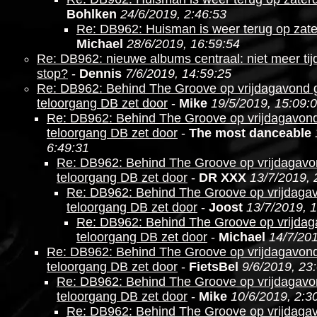
Bohlken
24/6/2019, 2:46:53
Re: DB962: Huisman is weer terug op zat
Michael
28/6/2019, 16:59:54
Re: DB962: nieuwe albums centraal: niet meer ti
stop?
-
Dennis
7/6/2019, 14:59:25
Re: DB962: Behind The Groove op vrijdagavond g
teloorgang DB zet door
-
Mike
19/5/2019, 15:09:
Re: DB962: Behind The Groove op vrijdagavond
teloorgang DB zet door
-
The most danceable
6:49:31
Re: DB962: Behind The Groove op vrijdagavo
teloorgang DB zet door
-
DR XXX
13/7/2019, 
Re: DB962: Behind The Groove op vrijdagav
teloorgang DB zet door
-
Joost
13/7/2019, 
Re: DB962: Behind The Groove op vrijdag
teloorgang DB zet door
-
Michael
14/7/201
Re: DB962: Behind The Groove op vrijdagavond
teloorgang DB zet door
-
FietsBel
9/6/2019, 23
Re: DB962: Behind The Groove op vrijdagavo
teloorgang DB zet door
-
Mike
10/6/2019, 2:3
Re: DB962: Behind The Groove op vrijdagav