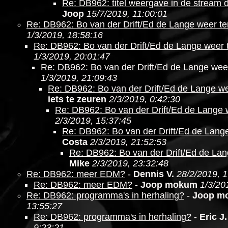
Re: DB962: titel weergave in de stream 
Joop
15/7/2019, 11:00:01
Re: DB962: Bo van der Drift/Ed de Lange weer te
1/3/2019, 18:58:16
Re: DB962: Bo van der Drift/Ed de Lange weer 
1/3/2019, 20:01:47
Re: DB962: Bo van der Drift/Ed de Lange wee
1/3/2019, 21:09:43
Re: DB962: Bo van der Drift/Ed de Lange we
iets te zeuren
2/3/2019, 0:42:30
Re: DB962: Bo van der Drift/Ed de Lange 
2/3/2019, 15:37:45
Re: DB962: Bo van der Drift/Ed de Lang
Costa
2/3/2019, 21:52:53
Re: DB962: Bo van der Drift/Ed de Lan
Mike
2/3/2019, 23:32:48
Re: DB962: meer EDM?
-
Dennis V.
28/2/2019, 1
Re: DB962: meer EDM?
-
Joop mokum
1/3/20
Re: DB962: programma's in herhaling?
-
Joop m
13:55:27
Re: DB962: programma's in herhaling?
-
Eric J.
9:23:21