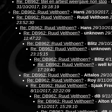
Re: DB962: titel en artiest weergave non stop
-
31/10/2017, 19:18:19
Re: DB962: Ruud Velthoen?
-
Hans
28/10/2017, 
Re: DB962: Ruud Velthoen?
-
Ruud Velthoen
2
23:52:30
Re: DB962: Ruud Velthoen?
-
Hans
29/10/201
Re: DB962: Ruud Velthoen?
-
unknown
29/
11:47:22
Re: DB962: Ruud Velthoen?
-
Blitz
29/10/
Re: DB962: Ruud Velthoen?
-
unknown
23:15:15
Re: DB962: Ruud Velthoen?
-
Blitz
4/1
Re: DB962: Ruud Velthoen?
-
well 
17:19:40
Re: DB962: Ruud Velthoen?
-
Attalos
29/10
Re: DB962: Ruud Velthoen?
-
Roy
8/11/20
Re: DB962: Ruud Velthoen?
-
Sjaak Fre
8/11/2017, 22:22:09
Re: DB962: Ruud Velthoen?
-
dB
9/11
Re: DB962: Ruud Velthoen?
-
Alton
9/11/2017, 15:29:10
Re: DB962: Ruud Velthoen?
-
dB
9