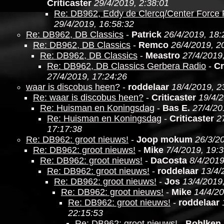
Criticaster
29/4/2019, 2:38:01
Re: DB962, Eddy de Clercq/Center Force
29/4/2019, 16:58:32
Re: DB962, DB Classics
-
Patrick
26/4/2019, 18:
Re: DB962, DB Classics
-
Remco
26/4/2019, 2
Re: DB962, DB Classics
-
Meastro
27/4/2019
Re: DB962, DB Classics Gerbera Radio
-
Cr
27/4/2019, 17:24:26
waar is discobus heen?
-
roddelaar
18/4/2019, 2
Re: waar is discobus heen?
-
Criticaster
19/4/2
Re: Huisman en Koningsdag
-
Bas E.
27/4/20
Re: Huisman en Koningsdag
-
Criticaster
2
17:17:38
Re: DB962: groot nieuws!
-
Joop mokum
26/3/2
Re: DB962: groot nieuws!
-
Mike
7/4/2019, 19:
Re: DB962: groot nieuws!
-
DaCosta
8/4/2019
Re: DB962: groot nieuws!
-
roddelaar
13/4/
Re: DB962: groot nieuws!
-
Jos
13/4/2019
Re: DB962: groot nieuws!
-
Mike
14/4/20
Re: DB962: groot nieuws!
-
roddelaar
22:15:53
Re: DB962: groot nieuws!
-
Bohlken