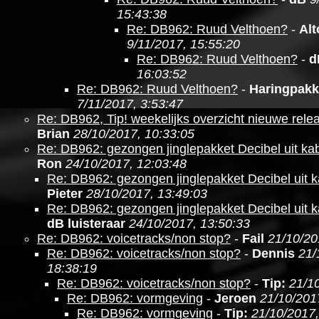
15:43:38
Re: DB962: Ruud Velthoen?
-
Al
9/11/2017, 15:55:20
Re: DB962: Ruud Velthoen?
-
d
16:03:52
Re: DB962: Ruud Velthoen?
-
Haringpakk
7/11/2017, 3:53:47
Re: DB962, Tip! weekelijks overzicht nieuwe relea
Brian
28/10/2017, 10:33:05
Re: DB962: gezongen jinglepakket Decibel uit kabe
Ron
24/10/2017, 12:03:48
Re: DB962: gezongen jinglepakket Decibel uit ka
Pieter
28/10/2017, 13:49:03
Re: DB962: gezongen jinglepakket Decibel uit ka
dB luisteraar
24/10/2017, 13:50:33
Re: DB962: voicetracks/non stop?
-
Fail
21/10/20
Re: DB962: voicetracks/non stop?
-
Dennis
21/
18:38:19
Re: DB962: voicetracks/non stop?
-
Tip:
21/1
Re: DB962: vormgeving
-
Jeroen
21/10/201
Re: DB962: vormgeving
-
Tip:
21/10/2017,