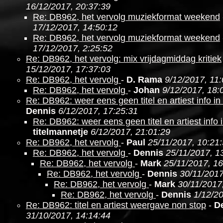
16/12/2017, 20:37:39
Re: DB962, het vervolg muziekformat weekend
17/12/2017, 14:50:12
Re: DB962, het vervolg muziekformat weekend
17/12/2017, 2:25:52
Re: DB962, het vervolg: mix vrijdagmiddag kritiek
15/12/2017, 17:37:03
Re: DB962, het vervolg
-
D. Rama
9/12/2017, 11
Re: DB962, het vervolg
-
Johan
9/12/2017, 18:
Re: DB962: weer eens geen titel en artiest info i
Dennis
6/12/2017, 17:25:31
Re: DB962: weer eens geen titel en artiest info 
titelmannetje
6/12/2017, 21:01:29
Re: DB962, het vervolg
-
Paul
25/11/2017, 10:21
Re: DB962, het vervolg
-
Dennis
25/11/2017, 1
Re: DB962, het vervolg
-
Mark
25/11/2017, 16
Re: DB962, het vervolg
-
Dennis
30/11/2017
Re: DB962, het vervolg
-
Mark
30/11/2017
Re: DB962, het vervolg
-
Dennis
1/12/20
Re: DB962: titel en artiest weergave non stop
-
D
31/10/2017, 14:14:44