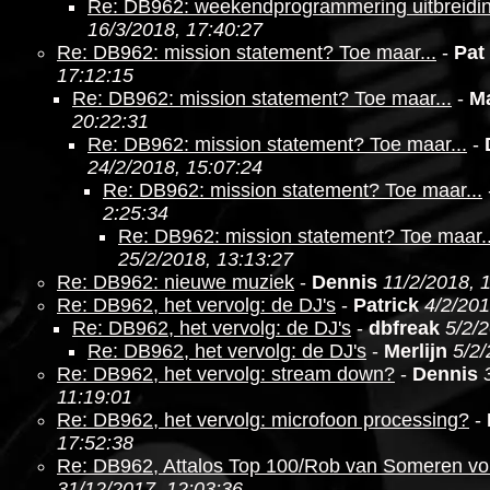
Re: DB962: weekendprogrammering uitbreidi
16/3/2018, 17:40:27
Re: DB962: mission statement? Toe maar...
-
Pat
17:12:15
Re: DB962: mission statement? Toe maar...
-
M
20:22:31
Re: DB962: mission statement? Toe maar...
-
24/2/2018, 15:07:24
Re: DB962: mission statement? Toe maar...
2:25:34
Re: DB962: mission statement? Toe maar..
25/2/2018, 13:13:27
Re: DB962: nieuwe muziek
-
Dennis
11/2/2018, 
Re: DB962, het vervolg: de DJ's
-
Patrick
4/2/201
Re: DB962, het vervolg: de DJ's
-
dbfreak
5/2/
Re: DB962, het vervolg: de DJ's
-
Merlijn
5/2/
Re: DB962, het vervolg: stream down?
-
Dennis
11:19:01
Re: DB962, het vervolg: microfoon processing?
-
17:52:38
Re: DB962, Attalos Top 100/Rob van Someren v
31/12/2017, 12:03:36