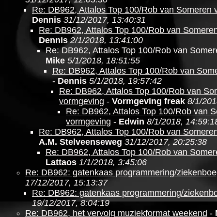
Re: DB962, Attalos Top 100/Rob van Someren 
Dennis
31/12/2017, 13:40:31
Re: DB962, Attalos Top 100/Rob van Somere
Dennis
2/1/2018, 13:41:00
Re: DB962, Attalos Top 100/Rob van Somer
Mike
5/1/2018, 18:51:55
Re: DB962, Attalos Top 100/Rob van Som
-
Dennis
5/1/2018, 19:57:42
Re: DB962, Attalos Top 100/Rob van S
vormgeving
-
Vormgeving freak
8/1/201
Re: DB962, Attalos Top 100/Rob van 
vormgeving
-
Edwin
8/1/2018, 14:59:1
Re: DB962, Attalos Top 100/Rob van Somere
A.M. Stelveenseweg
31/12/2017, 20:25:38
Re: DB962, Attalos Top 100/Rob van Somer
Lattaos
1/1/2018, 3:45:06
Re: DB962: gatenkaas programmering/ziekenboe
17/12/2017, 15:13:37
Re: DB962: gatenkaas programmering/ziekenb
19/12/2017, 8:04:19
Re: DB962, het vervolg muziekformat weekend
-