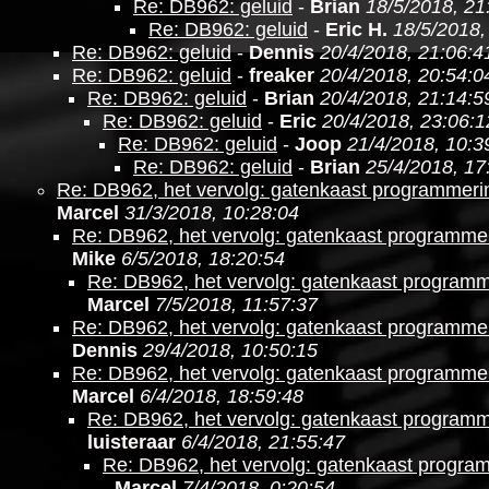
Re: DB962: geluid
-
Brian
18/5/2018, 21
Re: DB962: geluid
-
Eric H.
18/5/2018,
Re: DB962: geluid
-
Dennis
20/4/2018, 21:06:4
Re: DB962: geluid
-
freaker
20/4/2018, 20:54:0
Re: DB962: geluid
-
Brian
20/4/2018, 21:14:5
Re: DB962: geluid
-
Eric
20/4/2018, 23:06:1
Re: DB962: geluid
-
Joop
21/4/2018, 10:3
Re: DB962: geluid
-
Brian
25/4/2018, 17
Re: DB962, het vervolg: gatenkaast programmer
Marcel
31/3/2018, 10:28:04
Re: DB962, het vervolg: gatenkaast programm
Mike
6/5/2018, 18:20:54
Re: DB962, het vervolg: gatenkaast program
Marcel
7/5/2018, 11:57:37
Re: DB962, het vervolg: gatenkaast programm
Dennis
29/4/2018, 10:50:15
Re: DB962, het vervolg: gatenkaast programm
Marcel
6/4/2018, 18:59:48
Re: DB962, het vervolg: gatenkaast program
luisteraar
6/4/2018, 21:55:47
Re: DB962, het vervolg: gatenkaast progr
-
Marcel
7/4/2018, 0:20:54