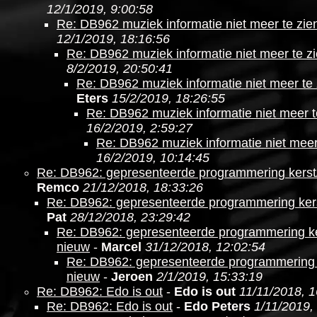
12/1/2019, 9:00:58
Re: DB962 muziek informatie niet meer te zie
12/1/2019, 18:16:56
Re: DB962 muziek informatie niet meer te z
8/2/2019, 20:50:41
Re: DB962 muziek informatie niet meer te 
Eters
15/2/2019, 18:26:55
Re: DB962 muziek informatie niet meer t
16/2/2019, 2:59:27
Re: DB962 muziek informatie niet meer
16/2/2019, 10:14:45
Re: DB962: gepresenteerde programmering kerst
Remco
21/12/2018, 18:33:26
Re: DB962: gepresenteerde programmering ker
Pat
28/12/2018, 23:29:42
Re: DB962: gepresenteerde programmering ke
nieuw
-
Marcel
31/12/2018, 12:02:54
Re: DB962: gepresenteerde programmering 
nieuw
-
Jeroen
2/1/2019, 15:33:19
Re: DB962: Edo is out
-
Edo is out
11/11/2018, 1
Re: DB962: Edo is out
-
Edo Peters
1/11/2019,