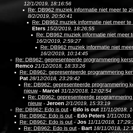
12/1/2019, 18:16:56
Re: DB962 muziek informatie niet meer te z
8/2/2019, 20:50:41
Re: DB962 muziek informatie niet meer te 
Eters
15/2/2019, 18:26:55
Re: DB962 muziek informatie niet meer t
16/2/2019, 2:59:27
Re: DB962 muziek informatie niet meer
16/2/2019, 10:14:45
Re: DB962: gepresenteerde programmering kerst
Remco
21/12/2018, 18:33:26
Re: DB962: gepresenteerde programmering ker
Pat
28/12/2018, 23:29:42
Re: DB962: gepresenteerde programmering ke
nieuw
-
Marcel
31/12/2018, 12:02:54
Re: DB962: gepresenteerde programmering 
nieuw
-
Jeroen
2/1/2019, 15:33:19
Re: DB962: Edo is out
-
Edo is out
11/11/2018, 1
Re: DB962: Edo is out
-
Edo Peters
1/11/2019,
Re: DB962: Edo is out
-
Jos
11/11/2018, 17:29:
Re: DB962: Edo is out
-
Bart
18/11/2018, 12: