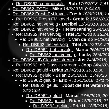
Re: DB962: commercials
-
Rob
17/7/2018, 2:41
Re: DB962, TOTH
-
Mike
16/6/2018, 0:04:03
Re: DB962 Fresh FM kavel
-
Fresh
10/6/2018, 1:
Re: DB962 Fresh FM kavel
-
Grote R
15/6/2018
Re: DB962, het vervolg
-
Decibel
11/5/2018, 18:
Re: DB962, het vervolg
-
Titelstreaming
25/4/20
Re: DB962, het vervolg
-
Titel
25/4/2018, 13:24
Re: DB962, het vervolg
-
1 van de 8
25/4/201
Re: DB962, het vervolg
-
Titel
25/4/2018, 22
Re: DB962, het vervolg
-
Marco
26/4/2018
Re: DB962, het vervolg
-
Lucky
26/4/201
Re: DB962: dB Classics stream
-
Jos
24/4/2018,
Re: DB962: dB Classics stream
-
Joop
24/4/20
Re: DB962: geluid
-
Brian
20/4/2018, 19:31:08
Re: DB962: geluid
-
Brian
15/5/2018, 15:46:26
Re: DB962: geluid
-
Eric H.
15/5/2018, 17:14:
Re: DB962: geluid
-
Joost die het weten k
22:21:04
Re: DB962: geluid
-
Marcel
17/5/2018, 20
Re: DB962: geluid
-
Brian
18/5/2018, 21
Re: DB962: geluid
-
Eric H.
18/5/2018,