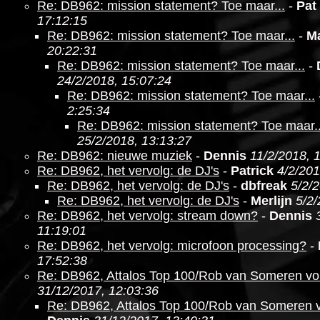
Re: DB962: mission statement? Toe maar...
-
Pat
17:12:15
Re: DB962: mission statement? Toe maar...
-
M
20:22:31
Re: DB962: mission statement? Toe maar...
-
24/2/2018, 15:07:24
Re: DB962: mission statement? Toe maar...
2:25:34
Re: DB962: mission statement? Toe maar..
25/2/2018, 13:13:27
Re: DB962: nieuwe muziek
-
Dennis
11/2/2018, 
Re: DB962, het vervolg: de DJ's
-
Patrick
4/2/201
Re: DB962, het vervolg: de DJ's
-
dbfreak
5/2/
Re: DB962, het vervolg: de DJ's
-
Merlijn
5/2/
Re: DB962, het vervolg: stream down?
-
Dennis
11:19:01
Re: DB962, het vervolg: microfoon processing?
-
17:52:38
Re: DB962, Attalos Top 100/Rob van Someren v
31/12/2017, 12:03:36
Re: DB962, Attalos Top 100/Rob van Someren 