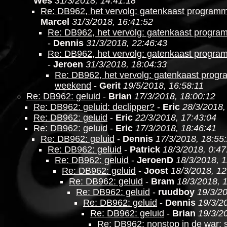
Wes
31/3/2018, 14:41:18
Re: DB962, het vervolg: gatenkaast program
Marcel
31/3/2018, 16:41:52
Re: DB962, het vervolg: gatenkaast progr
-
Dennis
31/3/2018, 22:46:43
Re: DB962, het vervolg: gatenkaast progr
-
Jeroen
31/3/2018, 18:04:33
Re: DB962, het vervolg: gatenkaast prog
weekend
-
Gerit
19/5/2018, 16:58:11
Re: DB962: geluid
-
Brian
17/3/2018, 18:00:12
Re: DB962: geluid: declipper?
-
Eric
28/3/2018,
Re: DB962: geluid
-
Eric
22/3/2018, 17:43:04
Re: DB962: geluid
-
Eric
17/3/2018, 18:46:41
Re: DB962: geluid
-
Dennis
17/3/2018, 18:55
Re: DB962: geluid
-
Patrick
18/3/2018, 0:47
Re: DB962: geluid
-
JeroenD
18/3/2018, 1
Re: DB962: geluid
-
Joost
18/3/2018, 12
Re: DB962: geluid
-
Bram
18/3/2018, 
Re: DB962: geluid
-
ruudboy
19/3/20
Re: DB962: geluid
-
Dennis
19/3/2
Re: DB962: geluid
-
Brian
19/3/2
Re: DB962: nonstop in de war: 