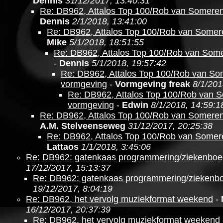
Dennis
31/12/2017, 13:40:31
Re: DB962, Attalos Top 100/Rob van Somere
Dennis
2/1/2018, 13:41:00
Re: DB962, Attalos Top 100/Rob van Somer
Mike
5/1/2018, 18:51:55
Re: DB962, Attalos Top 100/Rob van Som
-
Dennis
5/1/2018, 19:57:42
Re: DB962, Attalos Top 100/Rob van S
vormgeving
-
Vormgeving freak
8/1/201
Re: DB962, Attalos Top 100/Rob van 
vormgeving
-
Edwin
8/1/2018, 14:59:1
Re: DB962, Attalos Top 100/Rob van Somere
A.M. Stelveenseweg
31/12/2017, 20:25:38
Re: DB962, Attalos Top 100/Rob van Somer
Lattaos
1/1/2018, 3:45:06
Re: DB962: gatenkaas programmering/ziekenboe
17/12/2017, 15:13:37
Re: DB962: gatenkaas programmering/ziekenb
19/12/2017, 8:04:19
Re: DB962, het vervolg muziekformat weekend
-
16/12/2017, 20:37:39
Re: DB962, het vervolg muziekformat weekend