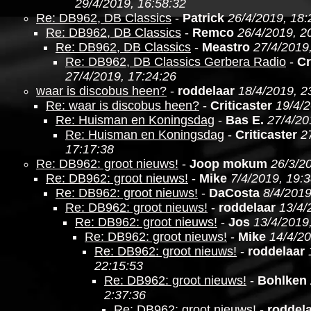
29/4/2019, 16:58:32
Re: DB962, DB Classics
-
Patrick
26/4/2019, 18:
Re: DB962, DB Classics
-
Remco
26/4/2019, 2
Re: DB962, DB Classics
-
Meastro
27/4/2019
Re: DB962, DB Classics Gerbera Radio
-
Cr
27/4/2019, 17:24:26
waar is discobus heen?
-
roddelaar
18/4/2019, 2
Re: waar is discobus heen?
-
Criticaster
19/4/2
Re: Huisman en Koningsdag
-
Bas E.
27/4/20
Re: Huisman en Koningsdag
-
Criticaster
2
17:17:38
Re: DB962: groot nieuws!
-
Joop mokum
26/3/2
Re: DB962: groot nieuws!
-
Mike
7/4/2019, 19:
Re: DB962: groot nieuws!
-
DaCosta
8/4/2019
Re: DB962: groot nieuws!
-
roddelaar
13/4/
Re: DB962: groot nieuws!
-
Jos
13/4/2019
Re: DB962: groot nieuws!
-
Mike
14/4/20
Re: DB962: groot nieuws!
-
roddelaar
22:15:53
Re: DB962: groot nieuws!
-
Bohlken
2:37:36
Re: DB962: groot nieuws!
-
roddel