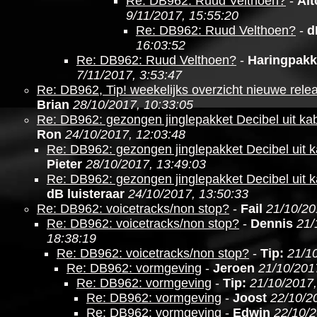
Re: DB962: Ruud Velthoen?
-
Al
9/11/2017, 15:55:20
Re: DB962: Ruud Velthoen?
-
d
16:03:52
Re: DB962: Ruud Velthoen?
-
Haringpakk
7/11/2017, 3:53:47
Re: DB962, Tip! weekelijks overzicht nieuwe relea
Brian
28/10/2017, 10:33:05
Re: DB962: gezongen jinglepakket Decibel uit kabe
Ron
24/10/2017, 12:03:48
Re: DB962: gezongen jinglepakket Decibel uit ka
Pieter
28/10/2017, 13:49:03
Re: DB962: gezongen jinglepakket Decibel uit ka
dB luisteraar
24/10/2017, 13:50:33
Re: DB962: voicetracks/non stop?
-
Fail
21/10/20
Re: DB962: voicetracks/non stop?
-
Dennis
21/
18:38:19
Re: DB962: voicetracks/non stop?
-
Tip:
21/1
Re: DB962: vormgeving
-
Jeroen
21/10/201
Re: DB962: vormgeving
-
Tip:
21/10/2017,
Re: DB962: vormgeving
-
Joost
22/10/2
Re: DB962: vormgeving
-
Edwin
22/10/2