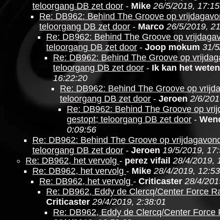
teloorgang DB zet door
-
Mike
26/5/2019, 17:15
Re: DB962: Behind The Groove op vrijdagavo
teloorgang DB zet door
-
Marco
26/5/2019, 2
Re: DB962: Behind The Groove op vrijdagav
teloorgang DB zet door
-
Joop mokum
31/5
Re: DB962: Behind The Groove op vrijdag
teloorgang DB zet door
-
Ik kan het weten
16:22:20
Re: DB962: Behind The Groove op vrijd
teloorgang DB zet door
-
Jeroen
2/6/201
Re: DB962: Behind The Groove op vri
gestopt; teloorgang DB zet door
-
Wen
0:09:56
Re: DB962: Behind The Groove op vrijdagavond
teloorgang DB zet door
-
Jeroen
19/5/2019, 17
Re: DB962, het vervolg
-
perez vifail
28/4/2019, 
Re: DB962, het vervolg
-
Mike
28/4/2019, 12:53
Re: DB962, het vervolg
-
Criticaster
28/4/201
Re: DB962, Eddy de Clercq/Center Force R
Criticaster
29/4/2019, 2:38:01
Re: DB962, Eddy de Clercq/Center Force