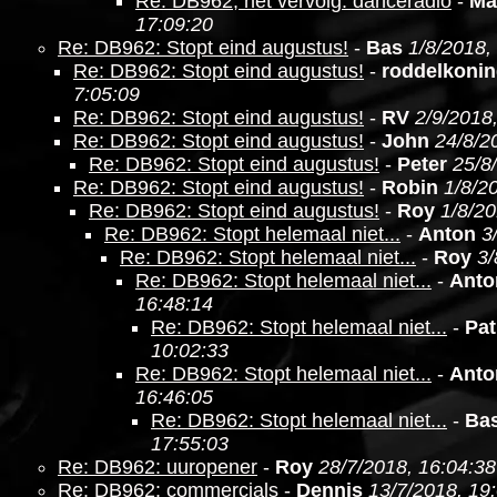
Re: DB962, het vervolg: danceradio
-
Ma
17:09:20
Re: DB962: Stopt eind augustus!
-
Bas
1/8/2018,
Re: DB962: Stopt eind augustus!
-
roddelkoni
7:05:09
Re: DB962: Stopt eind augustus!
-
RV
2/9/2018
Re: DB962: Stopt eind augustus!
-
John
24/8/2
Re: DB962: Stopt eind augustus!
-
Peter
25/8
Re: DB962: Stopt eind augustus!
-
Robin
1/8/2
Re: DB962: Stopt eind augustus!
-
Roy
1/8/20
Re: DB962: Stopt helemaal niet...
-
Anton
3
Re: DB962: Stopt helemaal niet...
-
Roy
3/
Re: DB962: Stopt helemaal niet...
-
Anto
16:48:14
Re: DB962: Stopt helemaal niet...
-
Pat
10:02:33
Re: DB962: Stopt helemaal niet...
-
Anto
16:46:05
Re: DB962: Stopt helemaal niet...
-
Ba
17:55:03
Re: DB962: uuropener
-
Roy
28/7/2018, 16:04:38
Re: DB962: commercials
-
Dennis
13/7/2018, 19