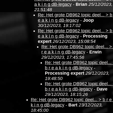
a k i n g dB-legacy
-
Brian
25/12/2023,
21:51:48
Re: Het grote DB962 topic deel... > b
e a k i n g dB-legacy
-
Joop
30/12/2023, 19:17:02
Re: Het grote DB962 topic deel... > b
e a k i n g dB-legacy
-
Processing
expert
26/12/2023, 15:08:54
Re: Het grote DB962 topic deel... >
r e a k i n g dB-legacy
-
Erwin
29/12/2023, 17:45:56
Re: Het grote DB962 topic deel...
b r e a k i n g dB-legacy
-
Processing expert
29/12/2023,
19:48:50
Re: Het grote DB962 topic deel...
b r e a k i n g dB-legacy
-
Dave
29/12/2023, 18:15:26
Re: Het grote DB962 topic deel... > b r e
k i n g dB-legacy
-
Bart
23/12/2023,
18:45:00