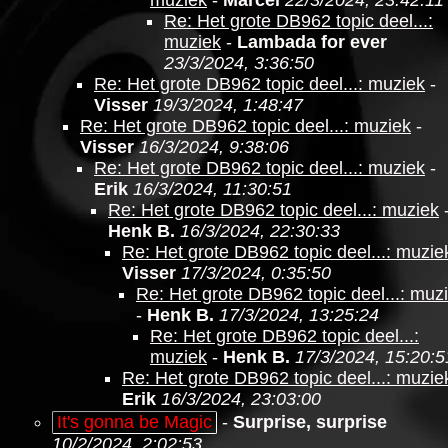
muziek
-
Marcel
22/3/2024, 23:42:11
Re: Het grote DB962 topic deel...:
muziek
-
Lambada for ever
23/3/2024, 3:36:50
Re: Het grote DB962 topic deel...: muziek
-
Visser
19/3/2024, 1:48:47
Re: Het grote DB962 topic deel...: muziek
-
Visser
16/3/2024, 9:38:06
Re: Het grote DB962 topic deel...: muziek
-
Erik
16/3/2024, 11:30:51
Re: Het grote DB962 topic deel...: muziek
Henk B.
16/3/2024, 22:30:33
Re: Het grote DB962 topic deel...: muzie
Visser
17/3/2024, 0:35:50
Re: Het grote DB962 topic deel...: muz
-
Henk B.
17/3/2024, 13:25:24
Re: Het grote DB962 topic deel...:
muziek
-
Henk B.
17/3/2024, 15:20:5
Re: Het grote DB962 topic deel...: muzie
Erik
16/3/2024, 23:03:00
It's gonna be Magic
-
Surprise, surprise
10/2/2024, 2:02:53