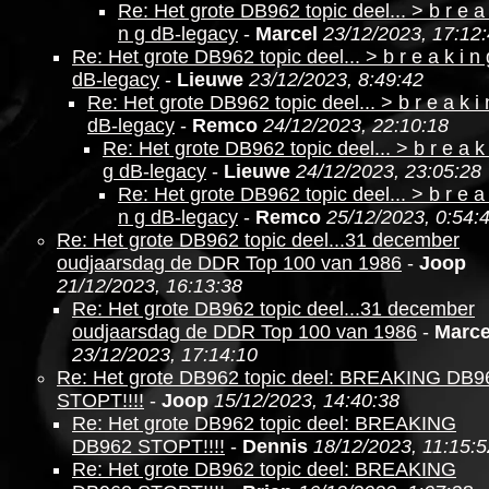
Re: Het grote DB962 topic deel... > b r e a 
n g dB-legacy
-
Marcel
23/12/2023, 17:12
Re: Het grote DB962 topic deel... > b r e a k i n 
dB-legacy
-
Lieuwe
23/12/2023, 8:49:42
Re: Het grote DB962 topic deel... > b r e a k i 
dB-legacy
-
Remco
24/12/2023, 22:10:18
Re: Het grote DB962 topic deel... > b r e a k 
g dB-legacy
-
Lieuwe
24/12/2023, 23:05:28
Re: Het grote DB962 topic deel... > b r e a 
n g dB-legacy
-
Remco
25/12/2023, 0:54:
Re: Het grote DB962 topic deel...31 december
oudjaarsdag de DDR Top 100 van 1986
-
Joop
21/12/2023, 16:13:38
Re: Het grote DB962 topic deel...31 december
oudjaarsdag de DDR Top 100 van 1986
-
Marce
23/12/2023, 17:14:10
Re: Het grote DB962 topic deel: BREAKING DB9
STOPT!!!!
-
Joop
15/12/2023, 14:40:38
Re: Het grote DB962 topic deel: BREAKING
DB962 STOPT!!!!
-
Dennis
18/12/2023, 11:15:5
Re: Het grote DB962 topic deel: BREAKING