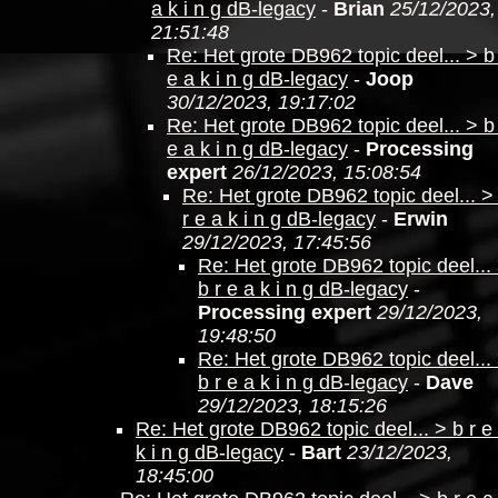
a k i n g dB-legacy
-
Brian
25/12/2023,
21:51:48
Re: Het grote DB962 topic deel... > b
e a k i n g dB-legacy
-
Joop
30/12/2023, 19:17:02
Re: Het grote DB962 topic deel... > b
e a k i n g dB-legacy
-
Processing
expert
26/12/2023, 15:08:54
Re: Het grote DB962 topic deel... >
r e a k i n g dB-legacy
-
Erwin
29/12/2023, 17:45:56
Re: Het grote DB962 topic deel...
b r e a k i n g dB-legacy
-
Processing expert
29/12/2023,
19:48:50
Re: Het grote DB962 topic deel...
b r e a k i n g dB-legacy
-
Dave
29/12/2023, 18:15:26
Re: Het grote DB962 topic deel... > b r e
k i n g dB-legacy
-
Bart
23/12/2023,
18:45:00