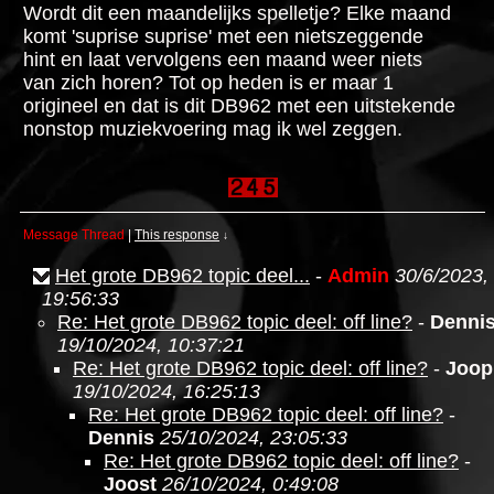
Wordt dit een maandelijks spelletje? Elke maand
komt 'suprise suprise' met een nietszeggende
hint en laat vervolgens een maand weer niets
van zich horen? Tot op heden is er maar 1
origineel en dat is dit DB962 met een uitstekende
nonstop muziekvoering mag ik wel zeggen.
Message Thread
|
This response
↓
Het grote DB962 topic deel...
-
Admin
30/6/2023,
19:56:33
Re: Het grote DB962 topic deel: off line?
-
Denni
19/10/2024, 10:37:21
Re: Het grote DB962 topic deel: off line?
-
Joop
19/10/2024, 16:25:13
Re: Het grote DB962 topic deel: off line?
-
Dennis
25/10/2024, 23:05:33
Re: Het grote DB962 topic deel: off line?
-
Joost
26/10/2024, 0:49:08