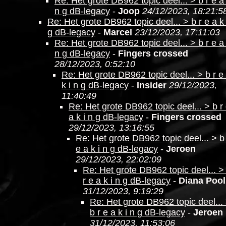
Re: Het grote DB962 topic deel... > b r e a 
n g dB-legacy
-
Joop
24/12/2023, 18:21:5
Re: Het grote DB962 topic deel... > b r e a k 
g dB-legacy
-
Marcel
23/12/2023, 17:11:03
Re: Het grote DB962 topic deel... > b r e a 
n g dB-legacy
-
Fingers crossed
28/12/2023, 0:52:10
Re: Het grote DB962 topic deel... > b r e
k i n g dB-legacy
-
Insider
29/12/2023,
11:40:49
Re: Het grote DB962 topic deel... > b r
a k i n g dB-legacy
-
Fingers crossed
29/12/2023, 13:16:55
Re: Het grote DB962 topic deel... > b
e a k i n g dB-legacy
-
Jeroen
29/12/2023, 22:02:09
Re: Het grote DB962 topic deel... >
r e a k i n g dB-legacy
-
Diana Pool
31/12/2023, 9:19:29
Re: Het grote DB962 topic deel...
b r e a k i n g dB-legacy
-
Jeroen
31/12/2023, 11:53:06