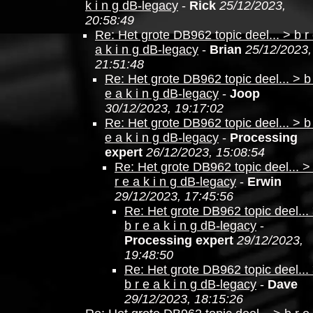
k i n g dB-legacy
-
Rick
25/12/2023,
20:58:49
Re: Het grote DB962 topic deel... > b r
a k i n g dB-legacy
-
Brian
25/12/2023,
21:51:48
Re: Het grote DB962 topic deel... > b
e a k i n g dB-legacy
-
Joop
30/12/2023, 19:17:02
Re: Het grote DB962 topic deel... > b
e a k i n g dB-legacy
-
Processing
expert
26/12/2023, 15:08:54
Re: Het grote DB962 topic deel... >
r e a k i n g dB-legacy
-
Erwin
29/12/2023, 17:45:56
Re: Het grote DB962 topic deel...
b r e a k i n g dB-legacy
-
Processing expert
29/12/2023,
19:48:50
Re: Het grote DB962 topic deel...
b r e a k i n g dB-legacy
-
Dave
29/12/2023, 18:15:26