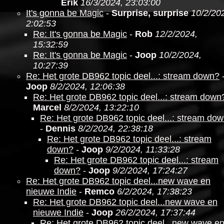
Erik
16/3/2024, 23:03:00
It's gonna be Magic
-
Surprise, surprise
10/2/20
2:02:53
Re: It's gonna be Magic
-
Rob
12/2/2024,
15:32:59
Re: It's gonna be Magic
-
Joop
10/2/2024,
10:27:39
Re: Het grote DB962 topic deel...: stream down?
Joop
8/2/2024, 12:06:38
Re: Het grote DB962 topic deel...: stream down
Marcel
8/2/2024, 13:22:10
Re: Het grote DB962 topic deel...: stream do
-
Dennis
8/2/2024, 22:38:18
Re: Het grote DB962 topic deel...: stream
down?
-
Joop
9/2/2024, 11:33:28
Re: Het grote DB962 topic deel...: stream
down?
-
Joop
9/2/2024, 17:24:27
Re: Het grote DB962 topic deel...new wave en
nieuwe Indie
-
Remco
6/2/2024, 17:38:23
Re: Het grote DB962 topic deel...new wave en
nieuwe Indie
-
Joop
26/2/2024, 17:37:44
Re: Het grote DB962 topic deel...new wave e