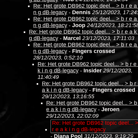
Re: Het grote DB962 topic deel... > b r e a 
n g dB-legacy
-
Dennis
25/12/2023, 17:24
Re: Het grote DB962 topic deel... > b r e a 
n g dB-legacy
-
Joop
24/12/2023, 18:21:5
Re: Het grote DB962 topic deel... > b r e a k 
g dB-legacy
-
Marcel
23/12/2023, 17:11:03
Re: Het grote DB962 topic deel... > b r e a 
n g dB-legacy
-
Fingers crossed
28/12/2023, 0:52:10
Re: Het grote DB962 topic deel... > b r e
k i n g dB-legacy
-
Insider
29/12/2023,
11:40:49
Re: Het grote DB962 topic deel... > b r
a k i n g dB-legacy
-
Fingers crossed
29/12/2023, 13:16:55
Re: Het grote DB962 topic deel... > b
e a k i n g dB-legacy
-
Jeroen
29/12/2023, 22:02:09
Re: Het grote DB962 topic deel... 
r e a k i n g dB-legacy
-
Diana Pool
31/12/2023, 9:19:29