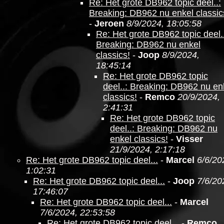
Re: Het grote DB962 topic deel..:
Breaking: DB962 nu enkel classic
-
Jeroen
8/9/2024, 18:05:58
Re: Het grote DB962 topic deel..
Breaking: DB962 nu enkel
classics!
-
Joop
8/9/2024,
18:45:14
Re: Het grote DB962 topic
deel..: Breaking: DB962 nu en
classics!
-
Remco
20/9/2024,
2:41:31
Re: Het grote DB962 topic
deel..: Breaking: DB962 nu
enkel classics!
-
Visser
21/9/2024, 2:17:18
Re: Het grote DB962 topic deel...
-
Marcel
6/6/20
1:02:31
Re: Het grote DB962 topic deel...
-
Joop
7/6/20
17:46:07
Re: Het grote DB962 topic deel...
-
Marcel
7/6/2024, 22:53:58
Re: Het grote DB962 topic deel...
-
Remco