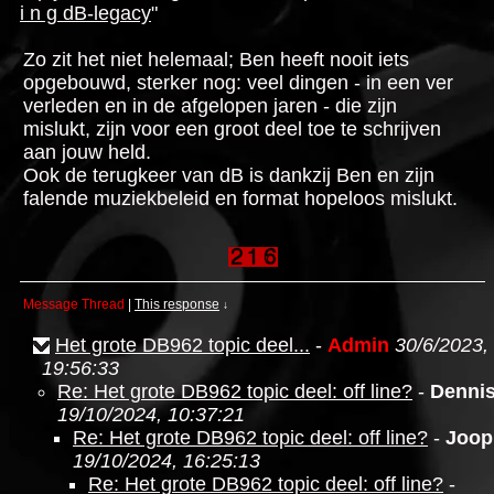
i n g dB-legacy
"
Zo zit het niet helemaal; Ben heeft nooit iets
opgebouwd, sterker nog: veel dingen - in een ver
verleden en in de afgelopen jaren - die zijn
mislukt, zijn voor een groot deel toe te schrijven
aan jouw held.
Ook de terugkeer van dB is dankzij Ben en zijn
falende muziekbeleid en format hopeloos mislukt.
Message Thread
|
This response
↓
Het grote DB962 topic deel...
-
Admin
30/6/2023,
19:56:33
Re: Het grote DB962 topic deel: off line?
-
Denni
19/10/2024, 10:37:21
Re: Het grote DB962 topic deel: off line?
-
Joop
19/10/2024, 16:25:13
Re: Het grote DB962 topic deel: off line?
-