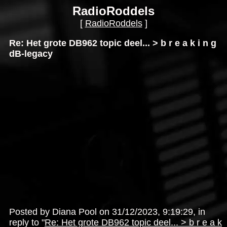
RadioRoddels
[
RadioRoddels
]
Re: Het grote DB962 topic deel... > b r e a k i n g
dB-legacy
Posted by Diana Pool on 31/12/2023, 9:19:29, in
reply to "
Re: Het grote DB962 topic deel... > b r e a k