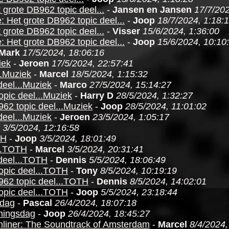
 grote DB962 topic deel...
-
Jansen en Jansen
17/7/202
: Het grote DB962 topic deel...
-
Joop
18/7/2024, 1:18:
 grote DB962 topic deel...
-
Visser
15/6/2024, 1:36:00
: Het grote DB962 topic deel...
-
Joop
15/6/2024, 10:10
Mark
17/5/2024, 18:06:16
iek
-
Jeroen
17/5/2024, 22:57:41
..Muziek
-
Marcel
18/5/2024, 1:15:32
deel...Muziek
-
Marco
27/5/2024, 15:14:27
opic deel...Muziek
-
Harry D
28/5/2024, 1:32:27
62 topic deel...Muziek
-
Joop
28/5/2024, 11:01:02
deel...Muziek
-
Jeroen
23/5/2024, 1:05:17
3/5/2024, 12:16:58
TH
-
Joop
3/5/2024, 18:01:49
...TOTH
-
Marcel
3/5/2024, 20:31:41
deel...TOTH
-
Dennis
5/5/2024, 18:06:49
opic deel...TOTH
-
Tony
8/5/2024, 10:19:19
962 topic deel...TOTH
-
Dennis
8/5/2024, 14:02:01
opic deel...TOTH
-
Joop
5/5/2024, 23:18:44
sdag
-
Pascal
26/4/2024, 18:07:18
oningsdag
-
Joop
26/4/2024, 18:45:27
onliner: The Soundtrack of Amsterdam
-
Marcel
8/4/2024,