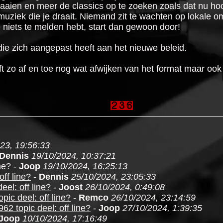
aaien en meer de classics op te zoeken zoals dat nu ho
uziek die je draait. Niemand zit te wachten op lokale om
je niets te melden hebt, start dan gewoon door!
 die zich aangepast heeft aan het nieuwe beleid.
ft zo af en toe nog wat afwijken van het format maar ook
23, 19:56:33
Dennis
19/10/2024, 10:37:21
ne?
-
Joop
19/10/2024, 16:25:13
ff line?
-
Dennis
25/10/2024, 23:05:33
el: off line?
-
Joost
26/10/2024, 0:49:08
pic deel: off line?
-
Remco
26/10/2024, 23:14:59
62 topic deel: off line?
-
Joop
27/10/2024, 1:39:35
Joop
10/10/2024, 17:16:49