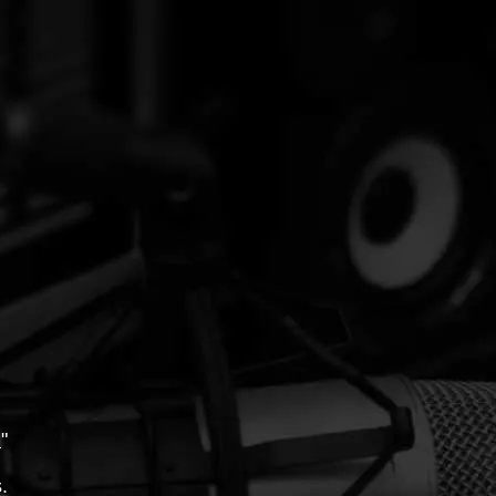
!
"
.