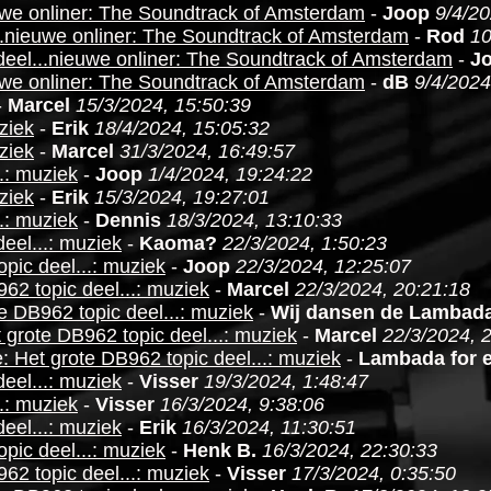
uwe onliner: The Soundtrack of Amsterdam
-
Joop
9/4/20
..nieuwe onliner: The Soundtrack of Amsterdam
-
Rod
10
deel...nieuwe onliner: The Soundtrack of Amsterdam
-
J
uwe onliner: The Soundtrack of Amsterdam
-
dB
9/4/2024
-
Marcel
15/3/2024, 15:50:39
ziek
-
Erik
18/4/2024, 15:05:32
ziek
-
Marcel
31/3/2024, 16:49:57
.: muziek
-
Joop
1/4/2024, 19:24:22
ziek
-
Erik
15/3/2024, 19:27:01
.: muziek
-
Dennis
18/3/2024, 13:10:33
eel...: muziek
-
Kaoma?
22/3/2024, 1:50:23
pic deel...: muziek
-
Joop
22/3/2024, 12:25:07
62 topic deel...: muziek
-
Marcel
22/3/2024, 20:21:18
e DB962 topic deel...: muziek
-
Wij dansen de Lambad
 grote DB962 topic deel...: muziek
-
Marcel
22/3/2024, 
: Het grote DB962 topic deel...: muziek
-
Lambada for 
eel...: muziek
-
Visser
19/3/2024, 1:48:47
.: muziek
-
Visser
16/3/2024, 9:38:06
eel...: muziek
-
Erik
16/3/2024, 11:30:51
pic deel...: muziek
-
Henk B.
16/3/2024, 22:30:33
62 topic deel...: muziek
-
Visser
17/3/2024, 0:35:50