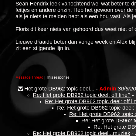
Sean Hendrix leek vanochtend wel wat beter te dr
feitjes en andere onzin. Heb het gewoon over de m
als je niets te melden hebt als een hou vast. Als 
Floris dit keer niets van gehoord dus weet niet of
Lieuwe draaide beter dan vorige week en Alex blij
zit een stijgende lijn in.
Message Thread
|
This response
↓
Het grote DB962 topic deel...
-
Admin
30/6/20
Re: Het grote DB962 topic deel: off line?
-
Re: Het grote DB962 topic deel: off li
Re: Het grote DB962 topic deel: o
Re: Het grote DB962 topic de
Re: Het grote DB962 to
Re: Het grote DB9
Re: Het grote DB962 topic deel...muziek
-