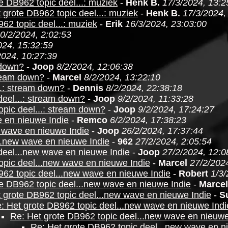
e DB962 topic deel...: muziek
-
Henk B.
17/3/2024, 13:2
 grote DB962 topic deel...: muziek
-
Henk B.
17/3/2024,
62 topic deel...: muziek
-
Erik
16/3/2024, 23:03:00
0/2/2024, 2:02:53
024, 15:32:59
2024, 10:27:39
 down?
-
Joop
8/2/2024, 12:06:38
tream down?
-
Marcel
8/2/2024, 13:22:10
..: stream down?
-
Dennis
8/2/2024, 22:38:18
deel...: stream down?
-
Joop
9/2/2024, 11:33:28
opic deel...: stream down?
-
Joop
9/2/2024, 17:24:27
e en nieuwe Indie
-
Remco
6/2/2024, 17:38:23
 wave en nieuwe Indie
-
Joop
26/2/2024, 17:37:44
..new wave en nieuwe Indie
-
962
27/2/2024, 2:05:54
deel...new wave en nieuwe Indie
-
Joop
27/2/2024, 12:0
opic deel...new wave en nieuwe Indie
-
Marcel
27/2/202
962 topic deel...new wave en nieuwe Indie
-
Robert
1/3/
e DB962 topic deel...new wave en nieuwe Indie
-
Marcel
 grote DB962 topic deel...new wave en nieuwe Indie
-
S
: Het grote DB962 topic deel...new wave en nieuwe Indi
Re: Het grote DB962 topic deel...new wave en nieuwe
Re: Het grote DB962 topic deel...new wave en n