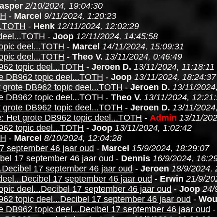
asper
2/10/2024, 19:04:30
TH
-
Marcel
9/11/2024, 1:20:23
...TOTH
-
Henk
12/11/2024, 12:02:29
deel...TOTH
-
Joop
12/11/2024, 14:45:58
opic deel...TOTH
-
Marcel
14/11/2024, 15:09:31
opic deel...TOTH
-
Theo V.
13/11/2024, 0:46:49
962 topic deel...TOTH
-
Jeroen D.
13/11/2024, 11:18:11
te DB962 topic deel...TOTH
-
Joop
13/11/2024, 18:24:37
 grote DB962 topic deel...TOTH
-
Jeroen D.
13/11/2024
te DB962 topic deel...TOTH
-
Theo V.
13/11/2024, 12:21
 grote DB962 topic deel...TOTH
-
Jeroen D.
13/11/2024
: Het grote DB962 topic deel...TOTH
-
Admin
13/11/202
962 topic deel...TOTH
-
Joop
13/11/2024, 1:02:42
TH
-
Marcel
8/10/2024, 12:04:28
17 september 46 jaar oud
-
Marcel
15/9/2024, 18:29:07
ibel 17 september 46 jaar oud
-
Dennis
16/9/2024, 16:2
..Decibel 17 september 46 jaar oud
-
Jeroen
18/9/2024, 
deel...Decibel 17 september 46 jaar oud
-
Erwin
21/9/20
opic deel...Decibel 17 september 46 jaar oud
-
Joop
24/
62 topic deel...Decibel 17 september 46 jaar oud
-
Wou
e DB962 topic deel...Decibel 17 september 46 jaar oud