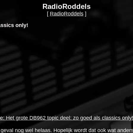
RadioRoddels
[
RadioRoddels
]
assics only!
e: Het grote DB962 topic deel: zo goed als classics only
 geval nog wel helaas. Hopelijk wordt dat ook wat anders