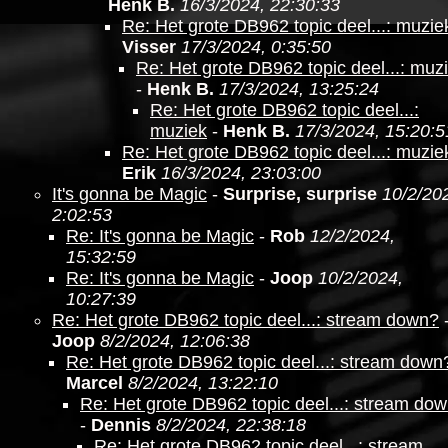
Henk B.
16/3/2024, 22:30:33
Re: Het grote DB962 topic deel...: muzie
Visser
17/3/2024, 0:35:50
Re: Het grote DB962 topic deel...: muz
-
Henk B.
17/3/2024, 13:25:24
Re: Het grote DB962 topic deel...:
muziek
-
Henk B.
17/3/2024, 15:20:5
Re: Het grote DB962 topic deel...: muzie
Erik
16/3/2024, 23:03:00
It's gonna be Magic
-
Surprise, surprise
10/2/20
2:02:53
Re: It's gonna be Magic
-
Rob
12/2/2024,
15:32:59
Re: It's gonna be Magic
-
Joop
10/2/2024,
10:27:39
Re: Het grote DB962 topic deel...: stream down?
Joop
8/2/2024, 12:06:38
Re: Het grote DB962 topic deel...: stream down
Marcel
8/2/2024, 13:22:10
Re: Het grote DB962 topic deel...: stream do
-
Dennis
8/2/2024, 22:38:18
Re: Het grote DB962 topic deel...: stream