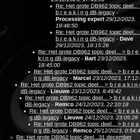
Re: Het grote DB962 topic deel...
b r e a k i n g dB-legacy
-
Processing expert
29/12/2023,
19:48:50
Re: Het grote DB962 topic deel...
b r e a k i n g dB-legacy
-
Dave
29/12/2023, 18:15:26
Re: Het grote DB962 topic deel... > b r e
k i n g dB-legacy
-
Bart
23/12/2023,
18:45:00
Re: Het grote DB962 topic deel... > b r e a 
n g dB-legacy
-
Marcel
23/12/2023, 17:12
Re: Het grote DB962 topic deel... > b r e a k i n 
dB-legacy
-
Lieuwe
23/12/2023, 8:49:42
Re: Het grote DB962 topic deel... > b r e a k i 
dB-legacy
-
Remco
24/12/2023, 22:10:18
Re: Het grote DB962 topic deel... > b r e a k 
g dB-legacy
-
Lieuwe
24/12/2023, 23:05:28
Re: Het grote DB962 topic deel... > b r e a 
n g dB-legacy
-
Remco
25/12/2023, 0:54:
Re: Het grote DB962 topic deel...31 december