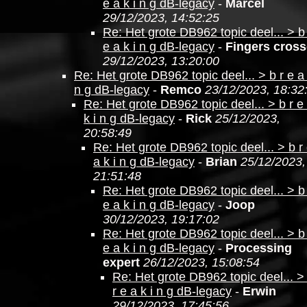
e a k i n g dB-legacy
-
Marcel
29/12/2023, 14:52:25
Re: Het grote DB962 topic deel... > b
e a k i n g dB-legacy
-
Fingers cros
29/12/2023, 13:20:00
Re: Het grote DB962 topic deel... > b r e a 
n g dB-legacy
-
Remco
23/12/2023, 18:32
Re: Het grote DB962 topic deel... > b r e
k i n g dB-legacy
-
Rick
25/12/2023,
20:58:49
Re: Het grote DB962 topic deel... > b r
a k i n g dB-legacy
-
Brian
25/12/2023,
21:51:48
Re: Het grote DB962 topic deel... > b
e a k i n g dB-legacy
-
Joop
30/12/2023, 19:17:02
Re: Het grote DB962 topic deel... > b
e a k i n g dB-legacy
-
Processing
expert
26/12/2023, 15:08:54
Re: Het grote DB962 topic deel... >
r e a k i n g dB-legacy
-
Erwin
29/12/2023, 17:45:56