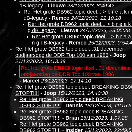
dB-legacy
-
Lieuwe
23/12/2023, 8:49:42
Re: Het grote DB962 topic deel... > b r e a k i 
dB-legacy
-
Remco
24/12/2023, 22:10:18
Re: Het grote DB962 topic deel... > b r e a k 
g dB-legacy
-
Lieuwe
24/12/2023, 23:05:28
Re: Het grote DB962 topic deel... > b r e a 
n g dB-legacy
-
Remco
25/12/2023, 0:54:
Re: Het grote DB962 topic deel...31 december
oudjaarsdag de DDR Top 100 van 1986
-
Joop
21/12/2023, 16:13:38
Re: Het grote DB962 topic deel...31 december
oudjaarsdag de DDR Top 100 van 1986
-
Marcel
23/12/2023, 17:14:10
Re: Het grote DB962 topic deel: BREAKING DB9
STOPT!!!!
-
Joop
15/12/2023, 14:40:38
Re: Het grote DB962 topic deel: BREAKING
DB962 STOPT!!!!
-
Dennis
18/12/2023, 11:15:5
Re: Het grote DB962 topic deel: BREAKING
DB962 STOPT!!!!
-
Brian
16/12/2023, 1:07:28
Re: Het grote DB962 topic deel: BREAKING
DB962 STOPT!!!!
-
Insider
15/12/2023, 22:49:5