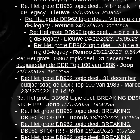
Re: Het grote DB962 topic deel... > b r e a k i n 
dB-legacy
-
Lieuwe
23/12/2023, 8:49:42
Re: Het grote DB962 topic deel... > b r e a k i 
dB-legacy
-
Remco
24/12/2023, 22:10:18
Re: Het grote DB962 topic deel... > b r e a k 
g dB-legacy
-
Lieuwe
24/12/2023, 23:05:28
Re: Het grote DB962 topic deel... > b r e a 
n g dB-legacy
-
Remco
25/12/2023, 0:54:
Re: Het grote DB962 topic deel...31 december
oudjaarsdag de DDR Top 100 van 1986
-
Joop
21/12/2023, 16:13:38
Re: Het grote DB962 topic deel...31 december
oudjaarsdag de DDR Top 100 van 1986
-
Marce
23/12/2023, 17:14:10
Re: Het grote DB962 topic deel: BREAKING DB9
STOPT!!!!
-
Joop
15/12/2023, 14:40:38
Re: Het grote DB962 topic deel: BREAKING
DB962 STOPT!!!!
-
Dennis
18/12/2023, 11:15:5
Re: Het grote DB962 topic deel: BREAKING
DB962 STOPT!!!!
-
Brian
16/12/2023, 1:07:28
Re: Het grote DB962 topic deel: BREAKING