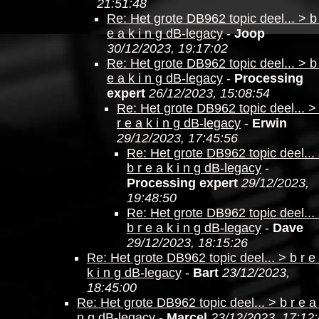
21:51:48
Re: Het grote DB962 topic deel... > b
e a k i n g dB-legacy
-
Joop
30/12/2023, 19:17:02
Re: Het grote DB962 topic deel... > b
e a k i n g dB-legacy
-
Processing
expert
26/12/2023, 15:08:54
Re: Het grote DB962 topic deel... >
r e a k i n g dB-legacy
-
Erwin
29/12/2023, 17:45:56
Re: Het grote DB962 topic deel...
b r e a k i n g dB-legacy
-
Processing expert
29/12/2023,
19:48:50
Re: Het grote DB962 topic deel...
b r e a k i n g dB-legacy
-
Dave
29/12/2023, 18:15:26
Re: Het grote DB962 topic deel... > b r e
k i n g dB-legacy
-
Bart
23/12/2023,
18:45:00
Re: Het grote DB962 topic deel... > b r e a 
n g dB-legacy
-
Marcel
23/12/2023, 17:12