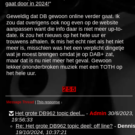
gaat door in 2024!
"
Geweldig dat DB gewoon online verder gaat. Ik
zou dat overigens ook nog even op de website
aanpassen want die info daar is niet meer up-to-
date. Ik zou het nieuws op het hele uur er
trouwens afhalen. Ik mis het echt niet als het niet
meer is, misschien was het een verplicht dingetje
wat je moest brengen omdat je op DAB+ zat,
maar dat is nu niet meer het geval. Gewoon
lekker ononderbroken muziek met een TOTH op
het hele uur.
Message Thread
|
This response
↓
Het grote DB962 topic deel...
-
Admin
30/6/2023,
19:56:33
Re: Het grote DB962 topic deel: off line?
-
Denni
19/10/2024, 10:37:21