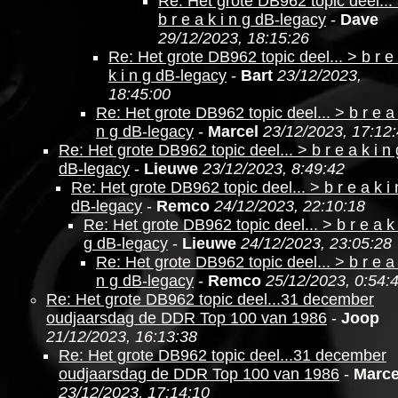
Re: Het grote DB962 topic deel...
b r e a k i n g dB-legacy
-
Dave
29/12/2023, 18:15:26
Re: Het grote DB962 topic deel... > b r e
k i n g dB-legacy
-
Bart
23/12/2023,
18:45:00
Re: Het grote DB962 topic deel... > b r e a 
n g dB-legacy
-
Marcel
23/12/2023, 17:12
Re: Het grote DB962 topic deel... > b r e a k i n 
dB-legacy
-
Lieuwe
23/12/2023, 8:49:42
Re: Het grote DB962 topic deel... > b r e a k i 
dB-legacy
-
Remco
24/12/2023, 22:10:18
Re: Het grote DB962 topic deel... > b r e a k 
g dB-legacy
-
Lieuwe
24/12/2023, 23:05:28
Re: Het grote DB962 topic deel... > b r e a 
n g dB-legacy
-
Remco
25/12/2023, 0:54:
Re: Het grote DB962 topic deel...31 december
oudjaarsdag de DDR Top 100 van 1986
-
Joop
21/12/2023, 16:13:38
Re: Het grote DB962 topic deel...31 december
oudjaarsdag de DDR Top 100 van 1986
-
Marce
23/12/2023, 17:14:10