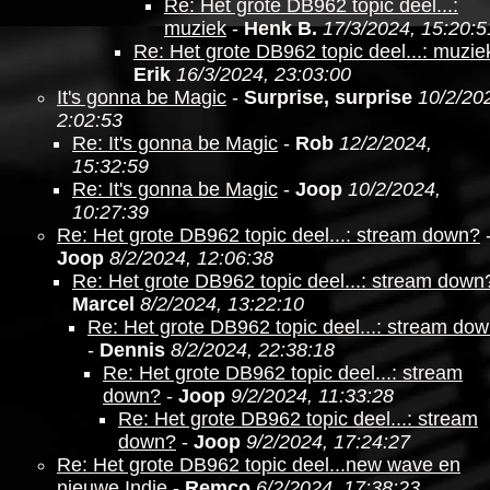
Re: Het grote DB962 topic deel...:
muziek
-
Henk B.
17/3/2024, 15:20:5
Re: Het grote DB962 topic deel...: muzie
Erik
16/3/2024, 23:03:00
It's gonna be Magic
-
Surprise, surprise
10/2/20
2:02:53
Re: It's gonna be Magic
-
Rob
12/2/2024,
15:32:59
Re: It's gonna be Magic
-
Joop
10/2/2024,
10:27:39
Re: Het grote DB962 topic deel...: stream down?
Joop
8/2/2024, 12:06:38
Re: Het grote DB962 topic deel...: stream down
Marcel
8/2/2024, 13:22:10
Re: Het grote DB962 topic deel...: stream do
-
Dennis
8/2/2024, 22:38:18
Re: Het grote DB962 topic deel...: stream
down?
-
Joop
9/2/2024, 11:33:28
Re: Het grote DB962 topic deel...: stream
down?
-
Joop
9/2/2024, 17:24:27
Re: Het grote DB962 topic deel...new wave en
nieuwe Indie
-
Remco
6/2/2024, 17:38:23