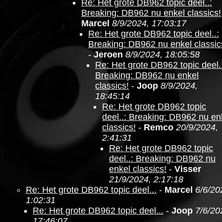
Re: Het grote DB962 topic deel..:
Breaking: DB962 nu enkel classics!
Marcel
8/9/2024, 17:03:17
Re: Het grote DB962 topic deel..:
Breaking: DB962 nu enkel classic
-
Jeroen
8/9/2024, 18:05:58
Re: Het grote DB962 topic deel..
Breaking: DB962 nu enkel
classics!
-
Joop
8/9/2024,
18:45:14
Re: Het grote DB962 topic
deel..: Breaking: DB962 nu en
classics!
-
Remco
20/9/2024,
2:41:31
Re: Het grote DB962 topic
deel..: Breaking: DB962 nu
enkel classics!
-
Visser
21/9/2024, 2:17:18
Re: Het grote DB962 topic deel...
-
Marcel
6/6/20
1:02:31
Re: Het grote DB962 topic deel...
-
Joop
7/6/20
17:46:07