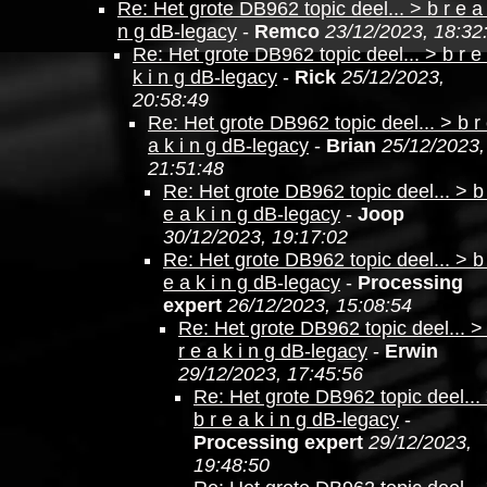
Re: Het grote DB962 topic deel... > b r e a 
n g dB-legacy
-
Remco
23/12/2023, 18:32
Re: Het grote DB962 topic deel... > b r e
k i n g dB-legacy
-
Rick
25/12/2023,
20:58:49
Re: Het grote DB962 topic deel... > b r
a k i n g dB-legacy
-
Brian
25/12/2023,
21:51:48
Re: Het grote DB962 topic deel... > b
e a k i n g dB-legacy
-
Joop
30/12/2023, 19:17:02
Re: Het grote DB962 topic deel... > b
e a k i n g dB-legacy
-
Processing
expert
26/12/2023, 15:08:54
Re: Het grote DB962 topic deel... >
r e a k i n g dB-legacy
-
Erwin
29/12/2023, 17:45:56
Re: Het grote DB962 topic deel...
b r e a k i n g dB-legacy
-
Processing expert
29/12/2023,
19:48:50