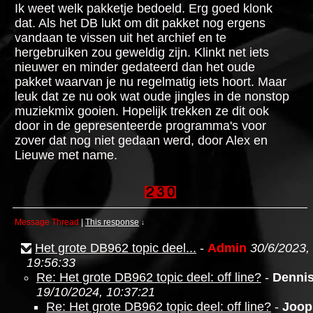
Ik weet welk pakketje bedoeld. Erg goed klonk
dat. Als het DB lukt om dit pakket nog ergens
vandaan te vissen uit het archief en te
hergebruiken zou geweldig zijn. Klinkt net iets
nieuwer en minder gedateerd dan het oude
pakket waarvan je nu regelmatig iets hoort. Maar
leuk dat ze nu ook wat oude jingles in de nonstop
muziekmix gooien. Hopelijk trekken ze dit ook
door in de gepresenteerde programma's voor
zover dat nog niet gedaan werd, door Alex en
Lieuwe met name.
Message Thread
|
This response
↓
Het grote DB962 topic deel...
-
Admin
30/6/2023,
19:56:33
Re: Het grote DB962 topic deel: off line?
-
Denni
19/10/2024, 10:37:21
Re: Het grote DB962 topic deel: off line?
-
Joop