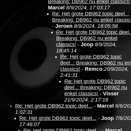
Breaking: DB962 nu enkel classics!
Marcel
8/9/2024, 17:03:17
Re: Het grote DB962 topic deel..:
Breaking: DB962 nu enkel classic
-
Jeroen
8/9/2024, 18:05:58
Re: Het grote DB962 topic deel..
Breaking: DB962 nu enkel
classics!
-
Joop
8/9/2024,
18:45:14
Re: Het grote DB962 topic
deel..: Breaking: DB962 nu en
classics!
-
Remco
20/9/2024,
2:41:31
Re: Het grote DB962 topic
deel..: Breaking: DB962 nu
enkel classics!
-
Visser
21/9/2024, 2:17:18
Re: Het grote DB962 topic deel...
-
Marcel
6/6/20
1:02:31
Re: Het grote DB962 topic deel...
-
Joop
7/6/20
17:46:07
Re: Het grote DB962 topic deel...
-
Marcel