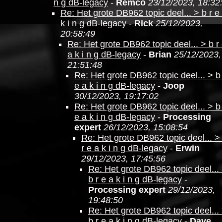
n g dB-legacy
-
Remco
23/12/2023, 18:32
Re: Het grote DB962 topic deel... > b r e
k i n g dB-legacy
-
Rick
25/12/2023,
20:58:49
Re: Het grote DB962 topic deel... > b r
a k i n g dB-legacy
-
Brian
25/12/2023,
21:51:48
Re: Het grote DB962 topic deel... > b
e a k i n g dB-legacy
-
Joop
30/12/2023, 19:17:02
Re: Het grote DB962 topic deel... > b
e a k i n g dB-legacy
-
Processing
expert
26/12/2023, 15:08:54
Re: Het grote DB962 topic deel... >
r e a k i n g dB-legacy
-
Erwin
29/12/2023, 17:45:56
Re: Het grote DB962 topic deel...
b r e a k i n g dB-legacy
-
Processing expert
29/12/2023,
19:48:50
Re: Het grote DB962 topic deel...
b r e a k i n g dB-legacy
-
Dave