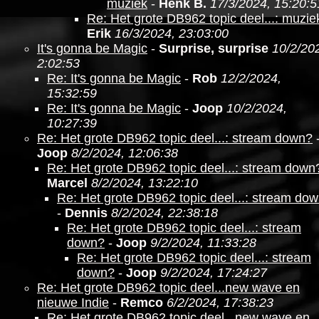
muziek
-
Henk B.
17/3/2024, 15:20:5
Re: Het grote DB962 topic deel...: muzie
Erik
16/3/2024, 23:03:00
It's gonna be Magic
-
Surprise, surprise
10/2/20
2:02:53
Re: It's gonna be Magic
-
Rob
12/2/2024,
15:32:59
Re: It's gonna be Magic
-
Joop
10/2/2024,
10:27:39
Re: Het grote DB962 topic deel...: stream down?
Joop
8/2/2024, 12:06:38
Re: Het grote DB962 topic deel...: stream down
Marcel
8/2/2024, 13:22:10
Re: Het grote DB962 topic deel...: stream do
-
Dennis
8/2/2024, 22:38:18
Re: Het grote DB962 topic deel...: stream
down?
-
Joop
9/2/2024, 11:33:28
Re: Het grote DB962 topic deel...: stream
down?
-
Joop
9/2/2024, 17:24:27
Re: Het grote DB962 topic deel...new wave en
nieuwe Indie
-
Remco
6/2/2024, 17:38:23
Re: Het grote DB962 topic deel...new wave en