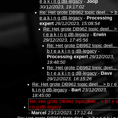
e a k i n g dB-legacy
-
Joop
30/12/2023, 19:17:02
Re: Het grote DB962 topic deel... > b
e a k i n g dB-legacy
-
Processing
expert
26/12/2023, 15:08:54
Re: Het grote DB962 topic deel... >
r e a k i n g dB-legacy
-
Erwin
29/12/2023, 17:45:56
Re: Het grote DB962 topic deel...
b r e a k i n g dB-legacy
-
Processing expert
29/12/2023,
19:48:50
Re: Het grote DB962 topic deel...
b r e a k i n g dB-legacy
-
Dave
29/12/2023, 18:15:26
Re: Het grote DB962 topic deel... > b r e
k i n g dB-legacy
-
Bart
23/12/2023,
18:45:00
Re: Het grote DB962 topic deel... > b r e a
i n g dB-legacy
-
Marcel
23/12/2023, 17:12:44