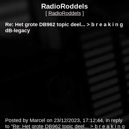
RadioRoddels
[
RadioRoddels
]
Re: Het grote DB962 topic deel... > b r e a k i n g
dB-legacy
Posted by Marcel on 23/12/2023, 17:12:44, in reply
to "
Re: Het grote DB962 topic deel... > b r e a k i n g