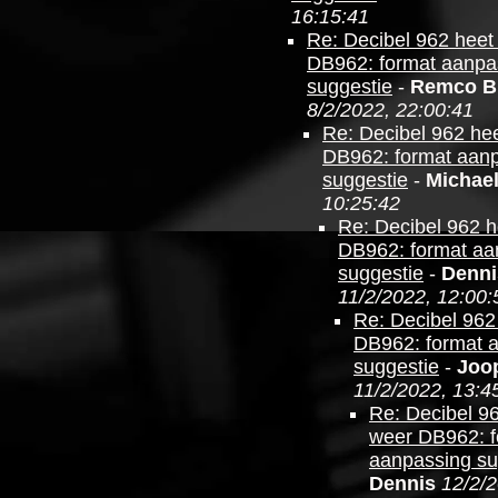
16:15:41
Re: Decibel 962 heet
DB962: format aanpa
suggestie
-
Remco B
8/2/2022, 22:00:41
Re: Decibel 962 he
DB962: format aan
suggestie
-
Michae
10:25:42
Re: Decibel 962 
DB962: format aa
suggestie
-
Denni
11/2/2022, 12:00:
Re: Decibel 962
DB962: format 
suggestie
-
Joo
11/2/2022, 13:4
Re: Decibel 9
weer DB962: f
aanpassing su
Dennis
12/2/2