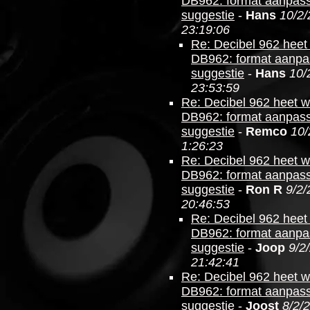
DB962: format aanpas
suggestie
-
Hans
10/2/
23:19:06
Re: Decibel 962 heet
DB962: format aanpa
suggestie
-
Hans
10/
23:53:59
Re: Decibel 962 heet 
DB962: format aanpas
suggestie
-
Remco
10/
1:26:23
Re: Decibel 962 heet 
DB962: format aanpas
suggestie
-
Ron R
9/2/
20:46:53
Re: Decibel 962 heet
DB962: format aanpa
suggestie
-
Joop
9/2
21:42:41
Re: Decibel 962 heet 
DB962: format aanpas
suggestie
-
Joost
8/2/