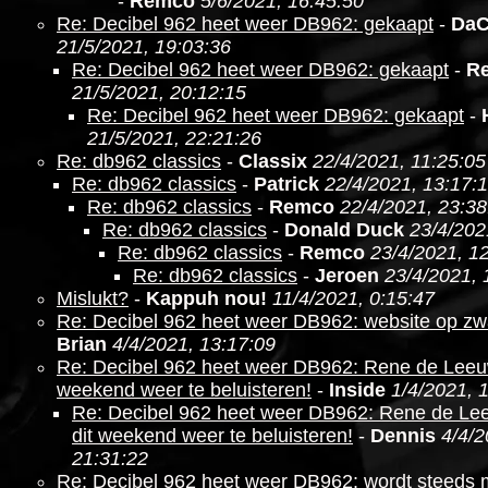
-
Remco
5/6/2021, 16:45:50
Re: Decibel 962 heet weer DB962: gekaapt
-
DaC
21/5/2021, 19:03:36
Re: Decibel 962 heet weer DB962: gekaapt
-
R
21/5/2021, 20:12:15
Re: Decibel 962 heet weer DB962: gekaapt
-
21/5/2021, 22:21:26
Re: db962 classics
-
Classix
22/4/2021, 11:25:05
Re: db962 classics
-
Patrick
22/4/2021, 13:17:
Re: db962 classics
-
Remco
22/4/2021, 23:38
Re: db962 classics
-
Donald Duck
23/4/202
Re: db962 classics
-
Remco
23/4/2021, 1
Re: db962 classics
-
Jeroen
23/4/2021, 
Mislukt?
-
Kappuh nou!
11/4/2021, 0:15:47
Re: Decibel 962 heet weer DB962: website op zw
Brian
4/4/2021, 13:17:09
Re: Decibel 962 heet weer DB962: Rene de Leeuw
weekend weer te beluisteren!
-
Inside
1/4/2021, 
Re: Decibel 962 heet weer DB962: Rene de Le
dit weekend weer te beluisteren!
-
Dennis
4/4/2
21:31:22
Re: Decibel 962 heet weer DB962: wordt steeds