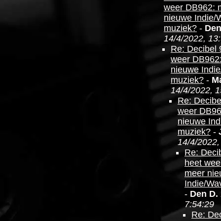
weer DB962: 
nieuwe Indie/
muziek?
-
Den
14/4/2022, 13
Re: Decibel 
weer DB962
nieuwe Indi
muziek?
-
Ma
14/4/2022, 1
Re: Decibe
weer DB96
nieuwe In
muziek?
-
14/4/2022,
Re: Deci
heet wee
meer ni
Indie/Wa
-
Den D.
7:54:29
Re: Dec