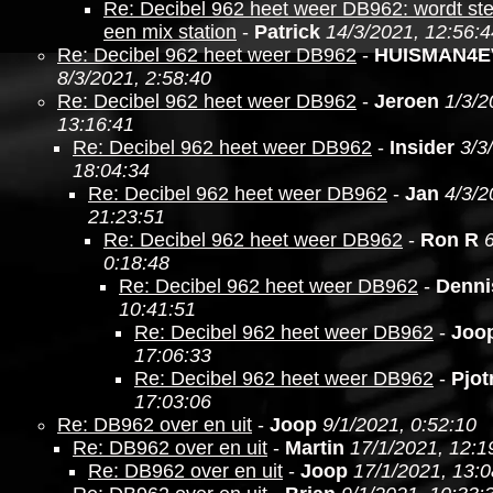
Re: Decibel 962 heet weer DB962: wordt st
een mix station
-
Patrick
14/3/2021, 12:56:4
Re: Decibel 962 heet weer DB962
-
HUISMAN4E
8/3/2021, 2:58:40
Re: Decibel 962 heet weer DB962
-
Jeroen
1/3/2
13:16:41
Re: Decibel 962 heet weer DB962
-
Insider
3/3
18:04:34
Re: Decibel 962 heet weer DB962
-
Jan
4/3/2
21:23:51
Re: Decibel 962 heet weer DB962
-
Ron R
0:18:48
Re: Decibel 962 heet weer DB962
-
Denni
10:41:51
Re: Decibel 962 heet weer DB962
-
Joo
17:06:33
Re: Decibel 962 heet weer DB962
-
Pjot
17:03:06
Re: DB962 over en uit
-
Joop
9/1/2021, 0:52:10
Re: DB962 over en uit
-
Martin
17/1/2021, 12:1
Re: DB962 over en uit
-
Joop
17/1/2021, 13:0