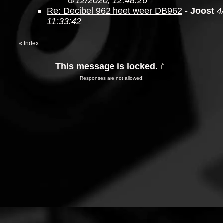
6/12/2020, 12:48:26
Re: Decibel 962 heet weer DB962
-
Joost
4
11:33:42
«
Index
This message is locked.
Responses are not allowed!