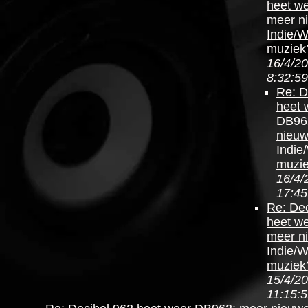
heet w
meer n
Indie/
muziek
16/4/20
8:32:59
Re: D
heet 
DB96
nieu
Indie
muzi
16/4/
17:45
Re: Dec
heet w
meer n
Indie/
muziek
15/4/20
11:15: