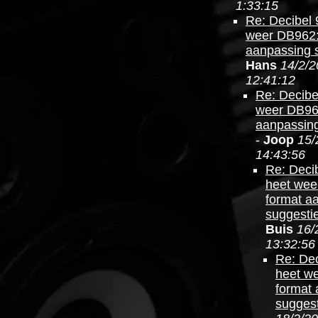
1:33:15
Re: Decibel 
weer DB962:
aanpassing 
Hans
14/2/2
12:41:12
Re: Decibe
weer DB96
aanpassing
-
Joop
15/
14:43:56
Re: Deci
heet wee
format a
suggesti
Buis
16/
13:32:56
Re: Dec
heet w
format
suggest