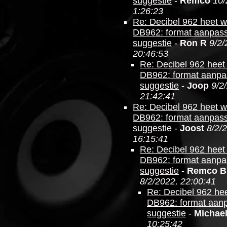
suggestie
-
Remco
10/
1:26:23
Re: Decibel 962 heet 
DB962: format aanpas
suggestie
-
Ron R
9/2/
20:46:53
Re: Decibel 962 heet
DB962: format aanpa
suggestie
-
Joop
9/2
21:42:41
Re: Decibel 962 heet 
DB962: format aanpas
suggestie
-
Joost
8/2/
16:15:41
Re: Decibel 962 heet
DB962: format aanpa
suggestie
-
Remco B
8/2/2022, 22:00:41
Re: Decibel 962 he
DB962: format aan
suggestie
-
Michae
10:25:42