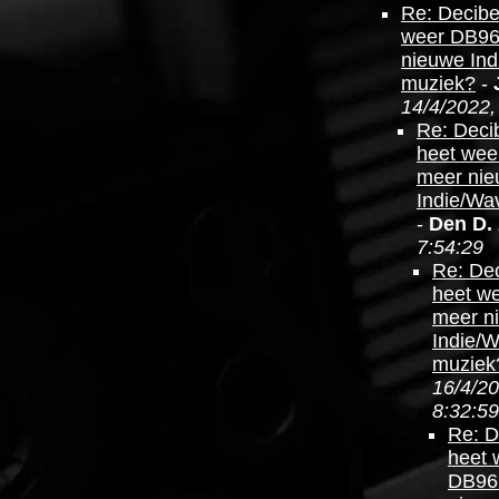
Re: Decibe
weer DB96
nieuwe In
muziek?
-
14/4/2022,
Re: Deci
heet wee
meer ni
Indie/Wa
-
Den D.
7:54:29
Re: Dec
heet w
meer n
Indie/
muziek
16/4/20
8:32:59
Re: D
heet 
DB96