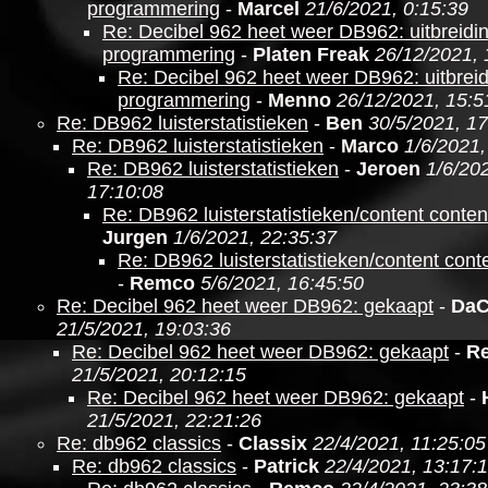
programmering
-
Marcel
21/6/2021, 0:15:39
Re: Decibel 962 heet weer DB962: uitbreidi
programmering
-
Platen Freak
26/12/2021, 
Re: Decibel 962 heet weer DB962: uitbrei
programmering
-
Menno
26/12/2021, 15:5
Re: DB962 luisterstatistieken
-
Ben
30/5/2021, 17
Re: DB962 luisterstatistieken
-
Marco
1/6/2021,
Re: DB962 luisterstatistieken
-
Jeroen
1/6/20
17:10:08
Re: DB962 luisterstatistieken/content conten
Jurgen
1/6/2021, 22:35:37
Re: DB962 luisterstatistieken/content cont
-
Remco
5/6/2021, 16:45:50
Re: Decibel 962 heet weer DB962: gekaapt
-
DaC
21/5/2021, 19:03:36
Re: Decibel 962 heet weer DB962: gekaapt
-
R
21/5/2021, 20:12:15
Re: Decibel 962 heet weer DB962: gekaapt
-
21/5/2021, 22:21:26
Re: db962 classics
-
Classix
22/4/2021, 11:25:05
Re: db962 classics
-
Patrick
22/4/2021, 13:17: