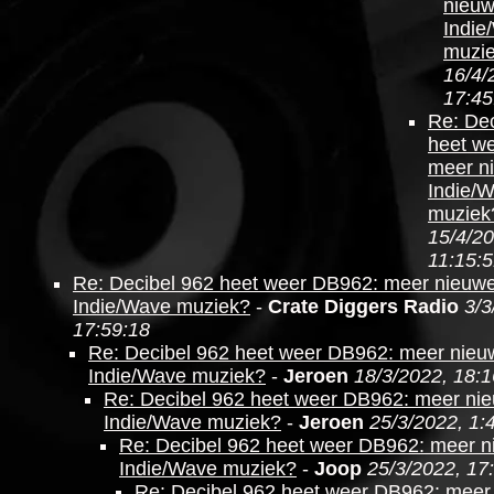
nieu
Indie
muzi
16/4/
17:45
Re: Dec
heet w
meer n
Indie/
muziek
15/4/20
11:15:
Re: Decibel 962 heet weer DB962: meer nieuw
Indie/Wave muziek?
-
Crate Diggers Radio
3/3
17:59:18
Re: Decibel 962 heet weer DB962: meer nieu
Indie/Wave muziek?
-
Jeroen
18/3/2022, 18:1
Re: Decibel 962 heet weer DB962: meer ni
Indie/Wave muziek?
-
Jeroen
25/3/2022, 1:
Re: Decibel 962 heet weer DB962: meer 
Indie/Wave muziek?
-
Joop
25/3/2022, 17
Re: Decibel 962 heet weer DB962: meer