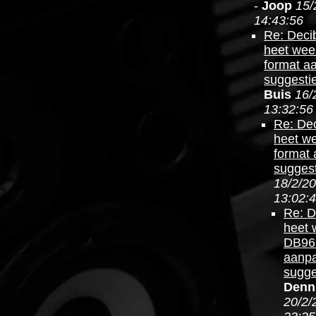
-
Joop
15/
14:43:56
Re: Deci
heet wee
format a
suggesti
Buis
16/
13:32:56
Re: Dec
heet w
format
suggest
18/2/20
13:02:
Re: D
heet 
DB962
aanpa
sugge
Denn
20/2/