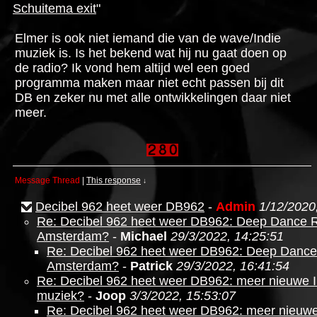
Schuitema exit
"
Elmer is ook niet iemand die van de wave/Indie
muziek is. Is het bekend wat hij nu gaat doen op
de radio? Ik vond hem altijd wel een goed
programma maken maar niet echt passen bij dit
DB en zeker nu met alle ontwikkelingen daar niet
meer.
Message Thread
|
This response
↓
Decibel 962 heet weer DB962
-
Admin
1/12/2020
Re: Decibel 962 heet weer DB962: Deep Dance 
Amsterdam?
-
Michael
29/3/2022, 14:25:51
Re: Decibel 962 heet weer DB962: Deep Dance
Amsterdam?
-
Patrick
29/3/2022, 16:41:54
Re: Decibel 962 heet weer DB962: meer nieuwe 
muziek?
-
Joop
3/3/2022, 15:53:07
Re: Decibel 962 heet weer DB962: meer nieuw