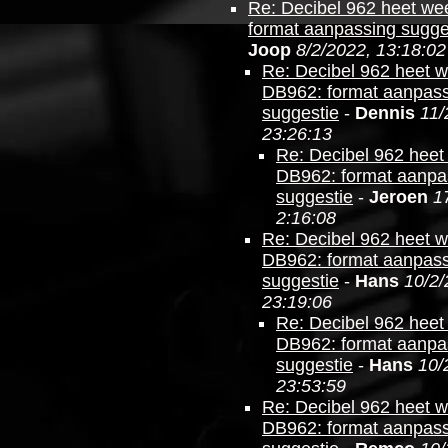
Re: Decibel 962 heet we
format aanpassing sugge
Joop
8/2/2022, 13:18:02
Re: Decibel 962 heet 
DB962: format aanpas
suggestie
-
Dennis
11/
23:26:13
Re: Decibel 962 heet
DB962: format aanpa
suggestie
-
Jeroen
1
2:16:08
Re: Decibel 962 heet 
DB962: format aanpas
suggestie
-
Hans
10/2/
23:19:06
Re: Decibel 962 heet
DB962: format aanpa
suggestie
-
Hans
10/
23:53:59
Re: Decibel 962 heet 
DB962: format aanpas