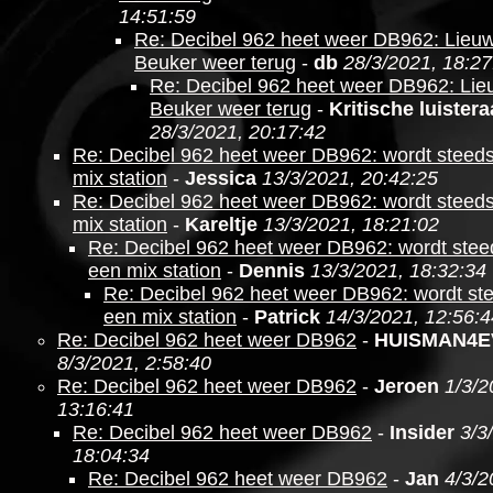
14:51:59
Re: Decibel 962 heet weer DB962: Lieu
Beuker weer terug
-
db
28/3/2021, 18:27
Re: Decibel 962 heet weer DB962: Lie
Beuker weer terug
-
Kritische luistera
28/3/2021, 20:17:42
Re: Decibel 962 heet weer DB962: wordt steed
mix station
-
Jessica
13/3/2021, 20:42:25
Re: Decibel 962 heet weer DB962: wordt steed
mix station
-
Kareltje
13/3/2021, 18:21:02
Re: Decibel 962 heet weer DB962: wordt ste
een mix station
-
Dennis
13/3/2021, 18:32:34
Re: Decibel 962 heet weer DB962: wordt st
een mix station
-
Patrick
14/3/2021, 12:56:4
Re: Decibel 962 heet weer DB962
-
HUISMAN4E
8/3/2021, 2:58:40
Re: Decibel 962 heet weer DB962
-
Jeroen
1/3/2
13:16:41
Re: Decibel 962 heet weer DB962
-
Insider
3/3
18:04:34
Re: Decibel 962 heet weer DB962
-
Jan
4/3/2