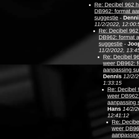
Re: Decibel 962 
DB962: format aa
suggestie
-
Denni
11/2/2022, 12:00:
Re: Decibel 962
DB962: format 
suggestie
-
Joo
11/2/2022, 13:4
Re: Decibel 9
weer DB962: f
aanpassing su
Dennis
12/2/2
1:33:15
Re: Decibel 
weer DB962:
aanpassing 
Hans
14/2/2
12:41:12
Re: Decibe
weer DB96
aanpassing