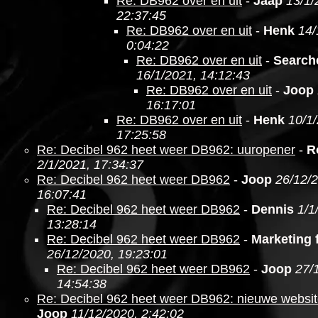
Re: DB962 over en uit
-
Jaap
13/1/
22:37:45
Re: DB962 over en uit
-
Henk
14/
0:04:22
Re: DB962 over en uit
-
Search
16/1/2021, 14:12:43
Re: DB962 over en uit
-
Joop
16:17:01
Re: DB962 over en uit
-
Henk
10/1
17:25:58
Re: Decibel 962 heet weer DB962: uuropener
-
R
2/1/2021, 17:34:37
Re: Decibel 962 heet weer DB962
-
Joop
26/12/
16:07:41
Re: Decibel 962 heet weer DB962
-
Dennis
1/1
13:28:14
Re: Decibel 962 heet weer DB962
-
Marketing f
26/12/2020, 19:23:01
Re: Decibel 962 heet weer DB962
-
Joop
27/
14:54:38
Re: Decibel 962 heet weer DB962: nieuwe websit
Joop
11/12/2020, 2:42:02