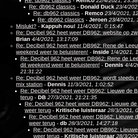
Re: db962 classics
-
Remco
22/4/2021, 23:38
Re: db962 classics
-
Donald Duck
23/4/202
Re: db962 classics
-
Remco
23/4/2021, 1
Re: db962 classics
-
Jeroen
23/4/2021, 
Mislukt?
-
Kappuh nou!
11/4/2021, 0:15:47
Re: Decibel 962 heet weer DB962: website op zw
Brian
4/4/2021, 13:17:09
Re: Decibel 962 heet weer DB962: Rene de Leeuw
weekend weer te beluisteren!
-
Inside
1/4/2021, 
Re: Decibel 962 heet weer DB962: Rene de Le
dit weekend weer te beluisteren!
-
Dennis
4/4/2
21:31:22
Re: Decibel 962 heet weer DB962: wordt steeds
mix station
-
Dennis
11/3/2021, 1:02:52
Re: Decibel 962 heet weer DB962: Lieuwe de 
terug
-
DB
27/3/2021, 21:21:35
Re: Decibel 962 heet weer DB962: Lieuwe de
weer terug
-
Kritische luisteraar
28/3/2021, 
Re: Decibel 962 heet weer DB962: Lieuwe 
weer terug
-
db
28/3/2021, 14:27:18
Re: Decibel 962 heet weer DB962: Lieuwe
weer terug
-
Kritische luisteraar
28/3/202