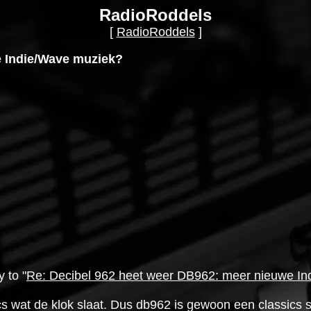
RadioRoddels
[
RadioRoddels
]
e Indie/Wave muziek?
 to "
Re: Decibel 962 heet weer DB962: meer nieuwe I
s wat de klok slaat. Dus db962 is gewoon een classics st