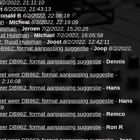
6/2/2022, 21:11:10
n
6/2/2022, 21:43:13
onald B
6/2/2022, 22:06:18
an
-
Micheal
6/2/2022, 22:19:09
uisman
-
Jeroen
7/2/2022, 15:20:25
uud Huisman
-
Michael
7/2/2022, 16:05:58
2: Ruud Huisman
-
Joost
8/2/2022, 12:42:11
DB962: format aanpassing suggestie
-
Joop
8/2/2022,
eer DB962: format aanpassing suggestie
-
Dennis
eet weer DB962: format aanpassing suggestie
-
 2:16:08
eer DB962: format aanpassing suggestie
-
Hans
eet weer DB962: format aanpassing suggestie
-
Hans
59
eer DB962: format aanpassing suggestie
-
Remco
eer DB962: format aanpassing suggestie
-
Ron R