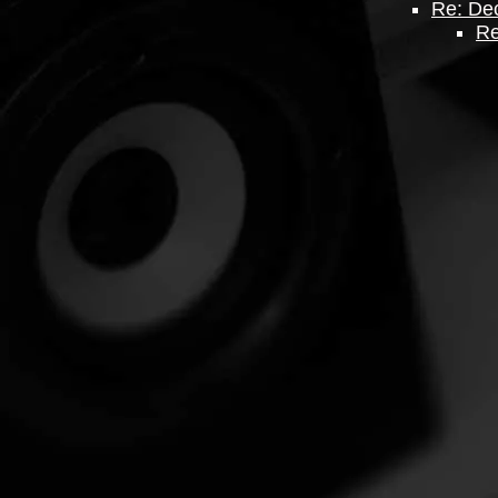
Re: De
Re