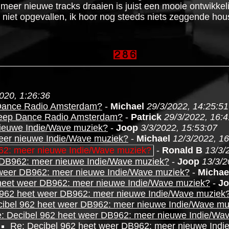
 meer nieuwe tracks draaien is juist een mooie ontwikkel
og niet opgevallen, ik hoor nog steeds niets zeggende ho
020, 1:26:36
 Dance Radio Amsterdam?
-
Michael
29/3/2022, 14:25:51
Deep Dance Radio Amsterdam?
-
Patrick
29/3/2022, 16:4
nieuwe Indie/Wave muziek?
-
Joop
3/3/2022, 15:53:07
eer nieuwe Indie/Wave muziek?
-
Michael
12/3/2022, 16
62: meer nieuwe Indie/Wave muziek?
-
Ronald B
13/3/
 DB962: meer nieuwe Indie/Wave muziek?
-
Joop
13/3/2
 weer DB962: meer nieuwe Indie/Wave muziek?
-
Michae
heet weer DB962: meer nieuwe Indie/Wave muziek?
-
J
 962 heet weer DB962: meer nieuwe Indie/Wave muziek
cibel 962 heet weer DB962: meer nieuwe Indie/Wave mu
: Decibel 962 heet weer DB962: meer nieuwe Indie/Wa
Re: Decibel 962 heet weer DB962: meer nieuwe Ind