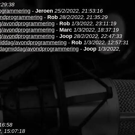
:29:38
rogrammering
-
Jeroen
25/2/2022, 21:53:16
vondprogrammering
-
Rob
28/2/2022, 21:35:29
ag/avondprogrammering
-
Rob
1/3/2022, 23:11:19
ag/avondprogrammering
-
Marc
1/3/2022, 18:37:19
ag/avondprogrammering
-
Joop
28/2/2022, 22:47:33
gmiddag/avondprogrammering
-
Rob
1/3/2022, 12:57:31
rijdagmiddag/avondprogrammering
-
Joop
1/3/2022,
16:58
, 15:07:18