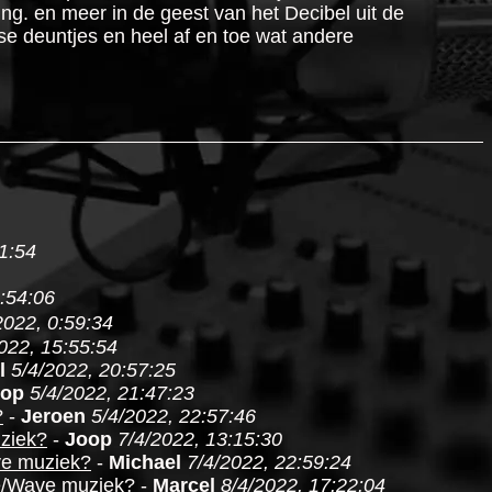
ing. en meer in de geest van het Decibel uit de
use deuntjes en heel af en toe wat andere
1:54
:54:06
2022, 0:59:34
022, 15:55:54
l
5/4/2022, 20:57:25
oop
5/4/2022, 21:47:23
?
-
Jeroen
5/4/2022, 22:57:46
ziek?
-
Joop
7/4/2022, 13:15:30
ve muziek?
-
Michael
7/4/2022, 22:59:24
ie/Wave muziek?
-
Marcel
8/4/2022, 17:22:04