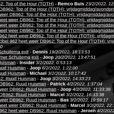
2: Top of the Hour (TOTH)
-
Remco Buis
23/2/2022, 12
 DB962: Top of the Hour (TOTH): vrijdagmiddag/avondp
 weer DB962: Top of the Hour (TOTH): vrijdagmiddag/a
heet weer DB962: Top of the Hour (TOTH): vrijdagmidd
heet weer DB962: Top of the Hour (TOTH): vrijdagmidd
heet weer DB962: Top of the Hour (TOTH): vrijdagmidd
 962 heet weer DB962: Top of the Hour (TOTH): vrijda
cibel 962 heet weer DB962: Top of the Hour (TOTH): v
00
Schuitema exit
-
Dennis
19/2/2022, 18:13:53
mer Schuitema exit
-
Joop
20/2/2022, 13:47:51
Huisman
-
Insider
3/2/2022, 0:53:13
Ruud Huisman
-
Joop
6/2/2022, 1:22:00
Ruud Huisman
-
Michael
3/2/2022, 10:17:42
62: Ruud Huisman
-
Joop
3/2/2022, 14:33:23
r DB962: Ruud Huisman
-
Patrick
4/2/2022, 1:37:04
 weer DB962: Ruud Huisman
-
Joop
4/2/2022, 11:33:39
r DB962: Ruud Huisman
-
Marcel
3/2/2022, 16:33:38
 weer DB962: Ruud Huisman
-
Bas
3/2/2022, 19:59:17
 heet weer DB962: Ruud Huisman
-
Marcel
3/2/2022, 22:
 962 heet weer DB962: Ruud Huisman
-
Jeroen
4/2/2022