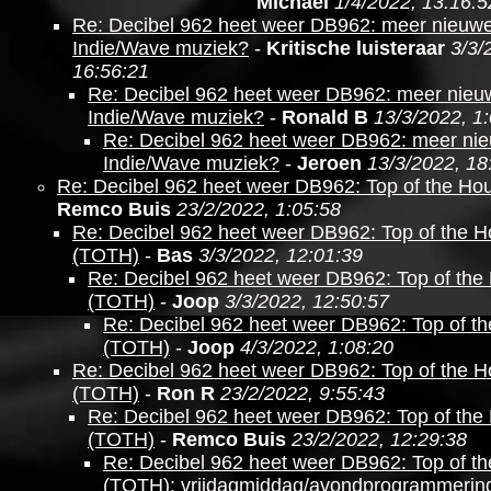
Michael
1/4/2022, 13:16:5
Re: Decibel 962 heet weer DB962: meer nieuw
Indie/Wave muziek?
-
Kritische luisteraar
3/3/
16:56:21
Re: Decibel 962 heet weer DB962: meer nieu
Indie/Wave muziek?
-
Ronald B
13/3/2022, 1
Re: Decibel 962 heet weer DB962: meer ni
Indie/Wave muziek?
-
Jeroen
13/3/2022, 18
Re: Decibel 962 heet weer DB962: Top of the Ho
Remco Buis
23/2/2022, 1:05:58
Re: Decibel 962 heet weer DB962: Top of the H
(TOTH)
-
Bas
3/3/2022, 12:01:39
Re: Decibel 962 heet weer DB962: Top of the
(TOTH)
-
Joop
3/3/2022, 12:50:57
Re: Decibel 962 heet weer DB962: Top of t
(TOTH)
-
Joop
4/3/2022, 1:08:20
Re: Decibel 962 heet weer DB962: Top of the H
(TOTH)
-
Ron R
23/2/2022, 9:55:43
Re: Decibel 962 heet weer DB962: Top of the
(TOTH)
-
Remco Buis
23/2/2022, 12:29:38
Re: Decibel 962 heet weer DB962: Top of t
(TOTH): vrijdagmiddag/avondprogrammerin