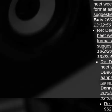
heet wee
format a
suggesti
Buis
16/
13:32:56
Re: Dec
heet w
format
suggest
18/2/20
13:02:
Re: D
heet 
DB962
aanpa
sugge
Denn
20/2/
23:25
Re:
962