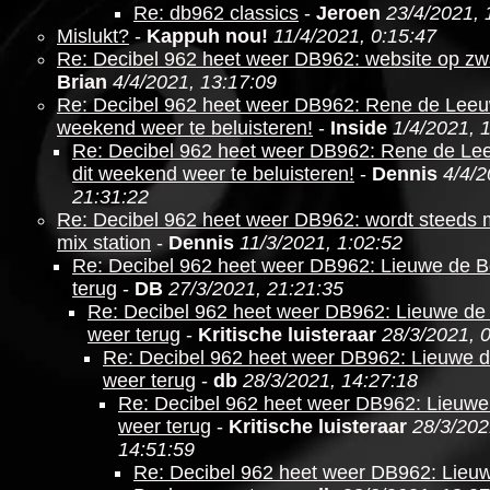
Re: db962 classics
-
Jeroen
23/4/2021, 
Mislukt?
-
Kappuh nou!
11/4/2021, 0:15:47
Re: Decibel 962 heet weer DB962: website op zw
Brian
4/4/2021, 13:17:09
Re: Decibel 962 heet weer DB962: Rene de Leeuw
weekend weer te beluisteren!
-
Inside
1/4/2021, 
Re: Decibel 962 heet weer DB962: Rene de Le
dit weekend weer te beluisteren!
-
Dennis
4/4/2
21:31:22
Re: Decibel 962 heet weer DB962: wordt steeds
mix station
-
Dennis
11/3/2021, 1:02:52
Re: Decibel 962 heet weer DB962: Lieuwe de 
terug
-
DB
27/3/2021, 21:21:35
Re: Decibel 962 heet weer DB962: Lieuwe de
weer terug
-
Kritische luisteraar
28/3/2021, 
Re: Decibel 962 heet weer DB962: Lieuwe 
weer terug
-
db
28/3/2021, 14:27:18
Re: Decibel 962 heet weer DB962: Lieuwe
weer terug
-
Kritische luisteraar
28/3/202
14:51:59
Re: Decibel 962 heet weer DB962: Lieu