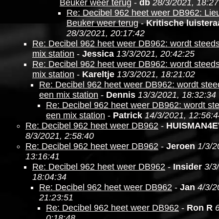
Beuker weer terug
-
db
28/3/2021, 18:27
Re: Decibel 962 heet weer DB962: Lie
Beuker weer terug
-
Kritische luistera
28/3/2021, 20:17:42
Re: Decibel 962 heet weer DB962: wordt steed
mix station
-
Jessica
13/3/2021, 20:42:25
Re: Decibel 962 heet weer DB962: wordt steed
mix station
-
Kareltje
13/3/2021, 18:21:02
Re: Decibel 962 heet weer DB962: wordt ste
een mix station
-
Dennis
13/3/2021, 18:32:34
Re: Decibel 962 heet weer DB962: wordt st
een mix station
-
Patrick
14/3/2021, 12:56:4
Re: Decibel 962 heet weer DB962
-
HUISMAN4E
8/3/2021, 2:58:40
Re: Decibel 962 heet weer DB962
-
Jeroen
1/3/2
13:16:41
Re: Decibel 962 heet weer DB962
-
Insider
3/3
18:04:34
Re: Decibel 962 heet weer DB962
-
Jan
4/3/2
21:23:51
Re: Decibel 962 heet weer DB962
-
Ron R
0:18:48