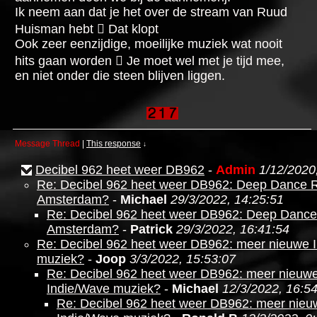
Ik neem aan dat je het over de stream van Ruud
Huisman hebt  Dat klopt
Ook zeer eenzijdige, moeilijke muziek wat nooit
hits gaan worden  Je moet wel met je tijd mee,
en niet onder die steen blijven liggen.
Message Thread
|
This response
↓
Decibel 962 heet weer DB962
-
Admin
1/12/2020
Re: Decibel 962 heet weer DB962: Deep Dance 
Amsterdam?
-
Michael
29/3/2022, 14:25:51
Re: Decibel 962 heet weer DB962: Deep Dance
Amsterdam?
-
Patrick
29/3/2022, 16:41:54
Re: Decibel 962 heet weer DB962: meer nieuwe 
muziek?
-
Joop
3/3/2022, 15:53:07
Re: Decibel 962 heet weer DB962: meer nieuw
Indie/Wave muziek?
-
Michael
12/3/2022, 16:5
Re: Decibel 962 heet weer DB962: meer nieu