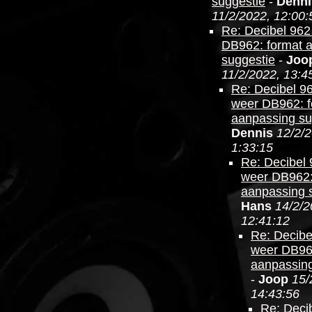
suggestie
-
Denni
11/2/2022, 12:00:
Re: Decibel 962
DB962: format 
suggestie
-
Joo
11/2/2022, 13:4
Re: Decibel 9
weer DB962: f
aanpassing su
Dennis
12/2/2
1:33:15
Re: Decibel 
weer DB962:
aanpassing 
Hans
14/2/2
12:41:12
Re: Decibe
weer DB96
aanpassing
-
Joop
15/
14:43:56
Re: Deci