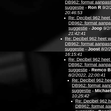
DB962: format aanpas
suggestie
-
Ron R
9/2/
20:46:53
Re: Decibel 962 heet
DB962: format aanpa
suggestie
-
Joop
9/2
21:42:41
Re: Decibel 962 heet 
DB962: format aanpas
suggestie
-
Joost
8/2/
16:15:41
Re: Decibel 962 heet
DB962: format aanpa
suggestie
-
Remco B
8/2/2022, 22:00:41
Re: Decibel 962 he
DB962: format aan
suggestie
-
Michae
10:25:42
Re: Decibel 962 
DB962: format aa