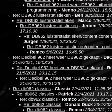
Re: Decibel 962 heet weer DB962: uitbrei
programmering
-
Menno
26/12/2021, 15:5
Re: DB962 luisterstatistieken
-
Ben
30/5/2021, 17
Re: DB962 luisterstatistieken
-
Marco
1/6/2021,
Re: DB962 luisterstatistieken
-
Jeroen
1/6/20
17:10:08
Re: DB962 luisterstatistieken/content conten
Jurgen
1/6/2021, 22:35:37
Re: DB962 luisterstatistieken/content cont
-
Remco
5/6/2021, 16:45:50
Re: Decibel 962 heet weer DB962: gekaapt
-
DaC
21/5/2021, 19:03:36
Re: Decibel 962 heet weer DB962: gekaapt
-
R
21/5/2021, 20:12:15
Re: Decibel 962 heet weer DB962: gekaapt
-
21/5/2021, 22:21:26
Re: db962 classics
-
Classix
22/4/2021, 11:25:05
Re: db962 classics
-
Patrick
22/4/2021, 13:17:
Re: db962 classics
-
Remco
22/4/2021, 23:38
Re: db962 classics
-
Donald Duck
23/4/202
Re: db962 classics
-
Remco
23/4/2021, 1