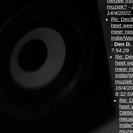
nieuwe In
muziek?
-
14/4/2022,
Re: Deci
heet wee
meer ni
Indie/Wa
-
Den D.
7:54:29
Re: Dec
heet w
meer n
Indie/
muziek
16/4/20
8:32:59
Re: D
heet 
DB96
nieu
Indie
muzi