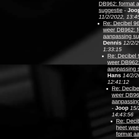
DB962: format 
suggestie
-
Joo
11/2/2022, 13:4
Re: Decibel 9
weer DB962: f
aanpassing su
Dennis
12/2/2
1:33:15
Re: Decibel 
weer DB962:
aanpassing 
Hans
14/2/2
12:41:12
Re: Decibe
weer DB96
aanpassing
-
Joop
15/
14:43:56
Re: Deci
heet wee
format a