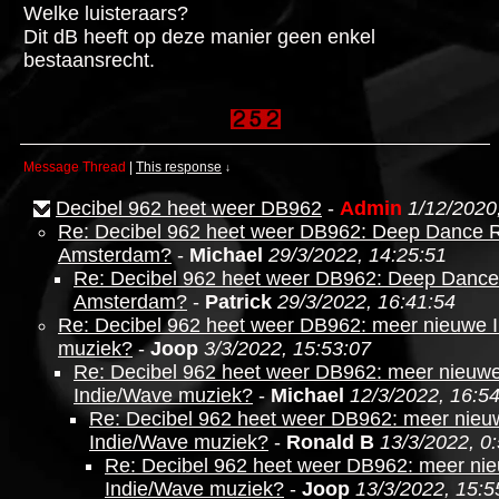
Welke luisteraars?
Dit dB heeft op deze manier geen enkel
bestaansrecht.
Message Thread
|
This response
↓
Decibel 962 heet weer DB962
-
Admin
1/12/2020
Re: Decibel 962 heet weer DB962: Deep Dance 
Amsterdam?
-
Michael
29/3/2022, 14:25:51
Re: Decibel 962 heet weer DB962: Deep Dance
Amsterdam?
-
Patrick
29/3/2022, 16:41:54
Re: Decibel 962 heet weer DB962: meer nieuwe 
muziek?
-
Joop
3/3/2022, 15:53:07
Re: Decibel 962 heet weer DB962: meer nieuw
Indie/Wave muziek?
-
Michael
12/3/2022, 16:5
Re: Decibel 962 heet weer DB962: meer nieu
Indie/Wave muziek?
-
Ronald B
13/3/2022, 0
Re: Decibel 962 heet weer DB962: meer ni
Indie/Wave muziek?
-
Joop
13/3/2022, 15:5