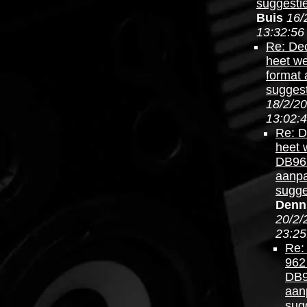
suggesti
Buis
16/
13:32:56
Re: Dec
heet w
format
suggest
18/2/20
13:02:
Re: D
heet 
DB962
aanpa
sugge
Denn
20/2/
23:25
Re:
962
DB9
aan
sug