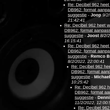
Re: Decibel 962 heet
DB962: format aanpa
suggestie
-
Joop
9/2
21:42:41
Re: Decibel 962 heet 
DB962: format aanpas
suggestie
-
Joost
8/2/
16:15:41
Re: Decibel 962 heet
DB962: format aanpa
suggestie
-
Remco B
8/2/2022, 22:00:41
Re: Decibel 962 he
DB962: format aan
suggestie
-
Michae
10:25:42
Re: Decibel 962 
DB962: format aa
suggestie
-
Denni
11/2/2022, 12:00:
Re: Decibel 962