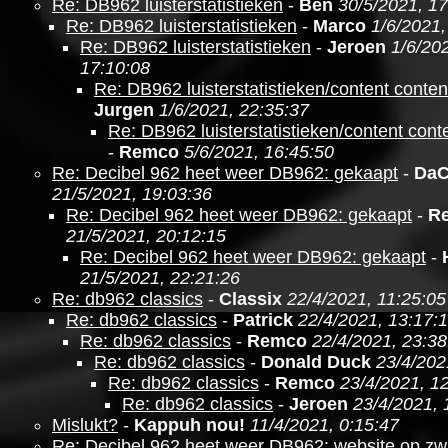
Re: DB962 luisterstatistieken
-
Ben
30/5/2021, 17
Re: DB962 luisterstatistieken
-
Marco
1/6/2021,
Re: DB962 luisterstatistieken
-
Jeroen
1/6/20
17:10:08
Re: DB962 luisterstatistieken/content conten
Jurgen
1/6/2021, 22:35:37
Re: DB962 luisterstatistieken/content cont
-
Remco
5/6/2021, 16:45:50
Re: Decibel 962 heet weer DB962: gekaapt
-
DaC
21/5/2021, 19:03:36
Re: Decibel 962 heet weer DB962: gekaapt
-
R
21/5/2021, 20:12:15
Re: Decibel 962 heet weer DB962: gekaapt
-
21/5/2021, 22:21:26
Re: db962 classics
-
Classix
22/4/2021, 11:25:05
Re: db962 classics
-
Patrick
22/4/2021, 13:17:
Re: db962 classics
-
Remco
22/4/2021, 23:38
Re: db962 classics
-
Donald Duck
23/4/202
Re: db962 classics
-
Remco
23/4/2021, 1
Re: db962 classics
-
Jeroen
23/4/2021, 
Mislukt?
-
Kappuh nou!
11/4/2021, 0:15:47
Re: Decibel 962 heet weer DB962: website op zw