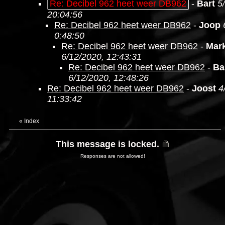
Re: Decibel 962 heet weer DB962
-
Bart
5
20:04:56
Re: Decibel 962 heet weer DB962
-
Joop
0:48:50
Re: Decibel 962 heet weer DB962
-
Mark
6/12/2020, 12:43:31
Re: Decibel 962 heet weer DB962
-
Ba
6/12/2020, 12:48:26
Re: Decibel 962 heet weer DB962
-
Joost
4
11:33:42
«
Index
This message is locked.
Responses are not allowed!