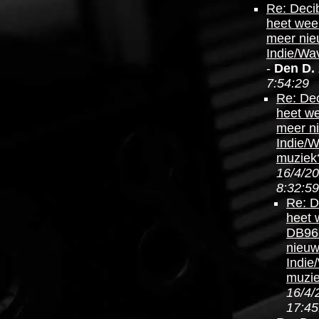
Re: Deci
heet wee
meer ni
Indie/Wa
-
Den D.
7:54:29
Re: Dec
heet w
meer n
Indie/
muziek
16/4/20
8:32:59
Re: D
heet 
DB96
nieu
Indie
muzi
16/4/
17:45