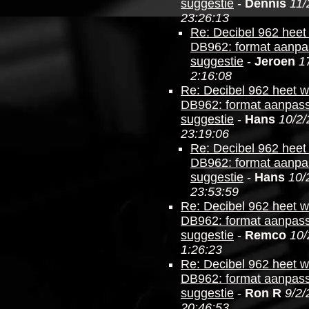
suggestie
-
Dennis
11/
23:26:13
Re: Decibel 962 heet
DB962: format aanpa
suggestie
-
Jeroen
1
2:16:08
Re: Decibel 962 heet 
DB962: format aanpas
suggestie
-
Hans
10/2/
23:19:06
Re: Decibel 962 heet
DB962: format aanpa
suggestie
-
Hans
10/
23:53:59
Re: Decibel 962 heet 
DB962: format aanpas
suggestie
-
Remco
10/
1:26:23
Re: Decibel 962 heet 
DB962: format aanpas
suggestie
-
Ron R
9/2/
20:46:53