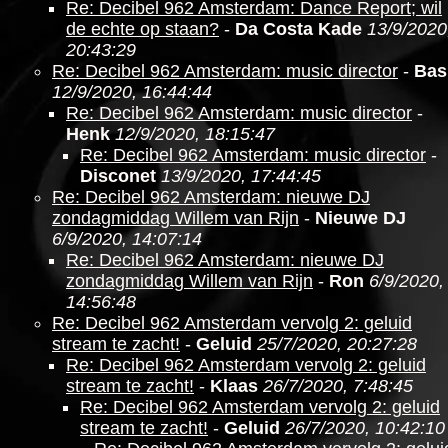
Re: Decibel 962 Amsterdam: Dance Report; wil
de echte op staan?
-
Da Costa Kade
13/9/2020
20:43:29
Re: Decibel 962 Amsterdam: music director
-
Bas
12/9/2020, 16:44:44
Re: Decibel 962 Amsterdam: music director
-
Henk
12/9/2020, 18:15:47
Re: Decibel 962 Amsterdam: music director
-
Disconet
13/9/2020, 17:44:45
Re: Decibel 962 Amsterdam: nieuwe DJ
zondagmiddag Willem van Rijn
-
Nieuwe DJ
6/9/2020, 14:07:14
Re: Decibel 962 Amsterdam: nieuwe DJ
zondagmiddag Willem van Rijn
-
Ron
6/9/2020,
14:56:48
Re: Decibel 962 Amsterdam vervolg 2: geluid
stream te zacht!
-
Geluid
25/7/2020, 20:27:28
Re: Decibel 962 Amsterdam vervolg 2: geluid
stream te zacht!
-
Klaas
26/7/2020, 7:48:45
Re: Decibel 962 Amsterdam vervolg 2: geluid
stream te zacht!
-
Geluid
26/7/2020, 10:42:10