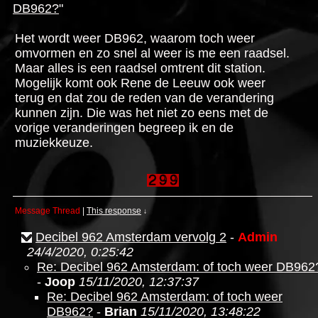
DB962?
"
Het wordt weer DB962, waarom toch weer
omvormen en zo snel al weer is me een raadsel.
Maar alles is een raadsel omtrent dit station.
Mogelijk komt ook Rene de Leeuw ook weer
terug en dat zou de reden van de verandering
kunnen zijn. Die was het niet zo eens met de
vorige veranderingen begreep ik en de
muziekkeuze.
Message Thread
|
This response
↓
Decibel 962 Amsterdam vervolg 2
-
Admin
24/4/2020, 0:25:42
Re: Decibel 962 Amsterdam: of toch weer DB962
-
Joop
15/11/2020, 12:37:37
Re: Decibel 962 Amsterdam: of toch weer
DB962?
-
Brian
15/11/2020, 13:48:22