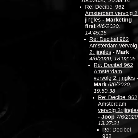
10/5/2020, 20:38:14
Re: Decibel 962
Amsterdam vervolg 2
jingles
-
Marketing
first
4/6/2020,
14:45:15
Re: Decibel 962
Amsterdam vervolg
2: jingles
-
Mark
4/6/2020, 18:02:05
Re: Decibel 962
Amsterdam
vervolg 2: jingles
Mark
6/6/2020,
19:50:38
Re: Decibel 962
Amsterdam
vervolg 2: jingle
-
Joop
7/6/2020
13:37:21
Re: Decibel
962