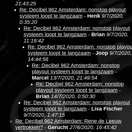
21:43:25
Re: Decibel 962 Amsterdam: nonstop playout
systeem loopt te langzaam
-
Henk
9/7/2020,
0:35:20
Re: Decibel 962 Amsterdam: nonstop playout
systeem loopt te langzaam
-
Brian
9/7/2020,
11:19:42
Re: Decibel 962 Amsterdam: nonstop playou
systeem loopt te langzaam
-
Joop
9/7/2020,
14:44:56
Re: Decibel 962 Amsterdam: nonstop
playout systeem loopt te langzaam
-
Marcel
13/7/2020, 21:49:54
Re: Decibel 962 Amsterdam: nonstop
playout systeem loopt te langzaam
-
Brian
14/7/2020, 0:50:30
Re: Decibel 962 Amsterdam: nonstop playout
systeem loopt te langzaam
-
Lisa Fischer
9/7/2020, 1:47:15
Re: Decibel 962 Amsterdam: Rene de Leeuw
vertrokken?
-
Gerucht
27/6/2020, 16:45:42