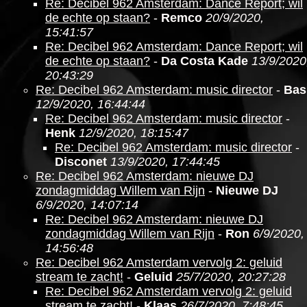
Re: Decibel 962 Amsterdam: Dance Report; wil
de echte op staan?
-
Remco
20/9/2020,
15:41:57
Re: Decibel 962 Amsterdam: Dance Report; wil
de echte op staan?
-
Da Costa Kade
13/9/2020
20:43:29
Re: Decibel 962 Amsterdam: music director
-
Bas
12/9/2020, 16:44:44
Re: Decibel 962 Amsterdam: music director
-
Henk
12/9/2020, 18:15:47
Re: Decibel 962 Amsterdam: music director
-
Disconet
13/9/2020, 17:44:45
Re: Decibel 962 Amsterdam: nieuwe DJ
zondagmiddag Willem van Rijn
-
Nieuwe DJ
6/9/2020, 14:07:14
Re: Decibel 962 Amsterdam: nieuwe DJ
zondagmiddag Willem van Rijn
-
Ron
6/9/2020,
14:56:48
Re: Decibel 962 Amsterdam vervolg 2: geluid
stream te zacht!
-
Geluid
25/7/2020, 20:27:28
Re: Decibel 962 Amsterdam vervolg 2: geluid
stream te zacht!
-
Klaas
26/7/2020, 7:48:45