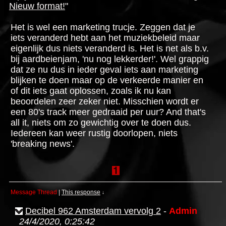
Nieuw format!
"
Het is wel een marketing trucje. Zeggen dat je
iets veranderd hebt aan het muziekbeleid maar
eigenlijk dus niets veranderd is. Het is net als b.v.
bij aardbeienjam, 'nu nog lekkerder!'. Wel grappig
dat ze nu dus in ieder geval iets aan marketing
blijken te doen maar op de verkeerde manier en
of dit iets gaat oplossen, zoals ik nu kan
beoordelen zeer zeker niet. Misschien wordt er
een 80's track meer gedraaid per uur? And that's
all it, niets om zo gewichtig over te doen dus.
Iedereen kan weer rustig doorlopen, niets
'breaking news'.
Message Thread
|
This response
↓
Decibel 962 Amsterdam vervolg 2
-
Admin
24/4/2020, 0:25:42