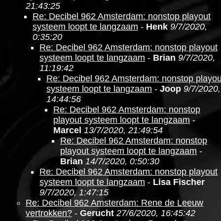
21:43:25
Re: Decibel 962 Amsterdam: nonstop playout
systeem loopt te langzaam
-
Henk
9/7/2020,
0:35:20
Re: Decibel 962 Amsterdam: nonstop playout
systeem loopt te langzaam
-
Brian
9/7/2020,
11:19:42
Re: Decibel 962 Amsterdam: nonstop playou
systeem loopt te langzaam
-
Joop
9/7/2020,
14:44:56
Re: Decibel 962 Amsterdam: nonstop
playout systeem loopt te langzaam
-
Marcel
13/7/2020, 21:49:54
Re: Decibel 962 Amsterdam: nonstop
playout systeem loopt te langzaam
-
Brian
14/7/2020, 0:50:30
Re: Decibel 962 Amsterdam: nonstop playout
systeem loopt te langzaam
-
Lisa Fischer
9/7/2020, 1:47:15
Re: Decibel 962 Amsterdam: Rene de Leeuw
vertrokken?
-
Gerucht
27/6/2020, 16:45:42