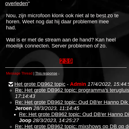
overleden
"
Nou, zijn microfoon klonk ook niet al te best zo te
horen. Weet nog dat hij daar problemen mee
had.
Wat is er met de stream aan de hand? Kan heel
moeilijk connecten. Server problemen of zo.
Message Thread
|
This response
↓
Het grote DB962 topic
-
Admin
17/4/2022, 15:44:
Re: Het grote DB962 topic: programma's teruglui
17:14:43
Re: Het grote DB962 topic: Oud DB'er Hanno Dik 
Jeroen
28/3/2023, 11:14:45
Re: Het grote DB962 topic: Oud DB'er Hanno Dik
Joop
28/3/2023, 14:25:27
Re: Het grote DB962 topic: mixshows op DB op 