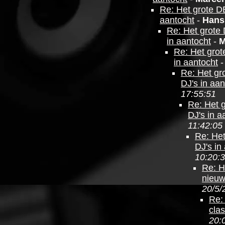
Re: Het grote D
aantocht
-
Hans
Re: Het grote
in aantocht
-
M
Re: Het grot
in aantocht
Re: Het gr
DJ's in aan
17:55:51
Re: Het 
DJ's in a
11:42:05
Re: Het
DJ's in
10:20:
Re: H
nieuw
20/5/
Re:
cla
20: