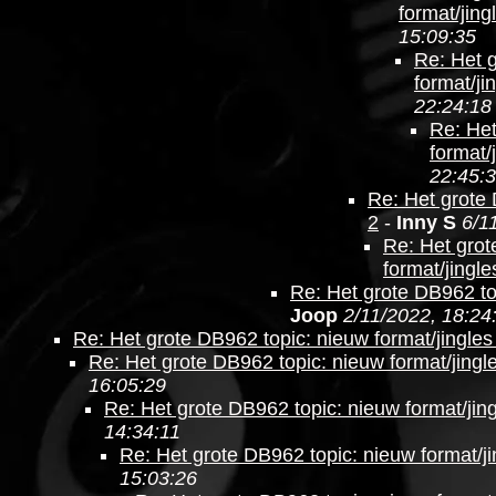
format/jing
15:09:35
Re: Het 
format/ji
22:24:18
Re: Het
format/
22:45:
Re: Het grote 
2
-
Inny S
6/1
Re: Het grot
format/jingle
Re: Het grote DB962 top
Joop
2/11/2022, 18:24
Re: Het grote DB962 topic: nieuw format/jingles
Re: Het grote DB962 topic: nieuw format/jingl
16:05:29
Re: Het grote DB962 topic: nieuw format/jing
14:34:11
Re: Het grote DB962 topic: nieuw format/ji
15:03:26