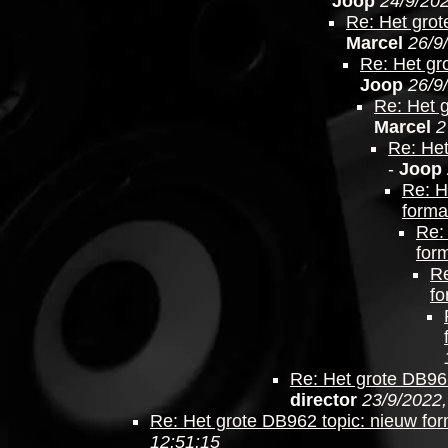
Joop
24/9/202
Re: Het grot
Marcel
26/9
Re: Het gr
Joop
26/9
Re: Het 
Marcel
2
Re: Het
-
Joop
Re: H
forma
Re:
for
Re
fo
Re: Het grote DB962
director
23/9/2022,
Re: Het grote DB962 topic: nieuw fo
12:51:15