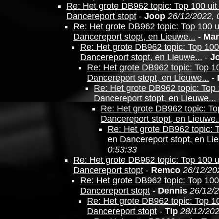
Re: Het grote DB962 topic: Top 100 uit
Dancereport stopt
-
Joop
26/12/2022, 
Re: Het grote DB962 topic: Top 100 u
Dancereport stopt, en Lieuwe...
-
Mar
Re: Het grote DB962 topic: Top 100 
Dancereport stopt, en Lieuwe...
-
J
Re: Het grote DB962 topic: Top 10
Dancereport stopt, en Lieuwe...
-
Re: Het grote DB962 topic: Top 
Dancereport stopt, en Lieuwe...
Re: Het grote DB962 topic: To
Dancereport stopt, en Lieuwe..
Re: Het grote DB962 topic: T
en Dancereport stopt, en Lie
0:53:33
Re: Het grote DB962 topic: Top 100 u
Dancereport stopt
-
Remco
26/12/20
Re: Het grote DB962 topic: Top 100 
Dancereport stopt
-
Dennis
26/12/2
Re: Het grote DB962 topic: Top 10
Dancereport stopt
-
Tip
28/12/202