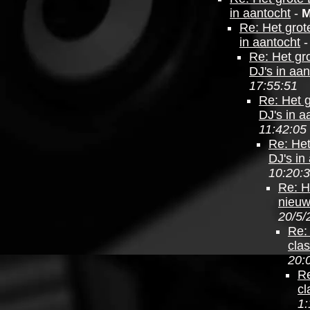
in aantocht
-
M
Re: Het grot
in aantocht
Re: Het gr
DJ's in aan
17:55:51
Re: Het 
DJ's in a
11:42:05
Re: Het
DJ's in
10:20:
Re: H
nieuw
20/5/
Re:
cla
20:
Re
cl
1: