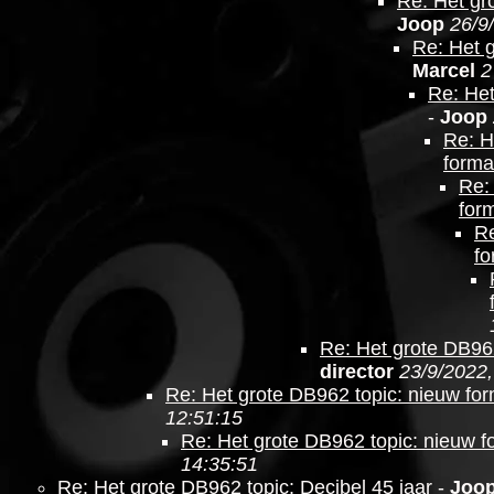
Re: Het gr
Joop
26/9
Re: Het 
Marcel
2
Re: Het
-
Joop
Re: H
forma
Re:
for
Re
fo
Re: Het grote DB962
director
23/9/2022,
Re: Het grote DB962 topic: nieuw fo
12:51:15
Re: Het grote DB962 topic: nieuw f
14:35:51
Re: Het grote DB962 topic: Decibel 45 jaar
-
Joo