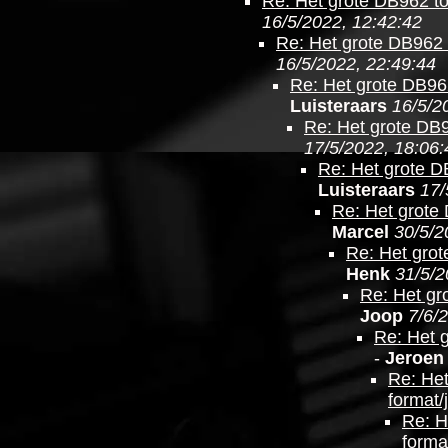
Re: Het grote DB962 top
16/5/2022, 12:42:42
Re: Het grote DB962 t
16/5/2022, 22:49:44
Re: Het grote DB962
Luisteraars
16/5/2
Re: Het grote DB96
17/5/2022, 18:06:
Re: Het grote DB
Luisteraars
17/
Re: Het grote 
Marcel
30/5/2
Re: Het grot
Henk
31/5/2
Re: Het gro
Joop
7/6/
Re: Het g
-
Jeroen
Re: Het
format/
Re: H
format