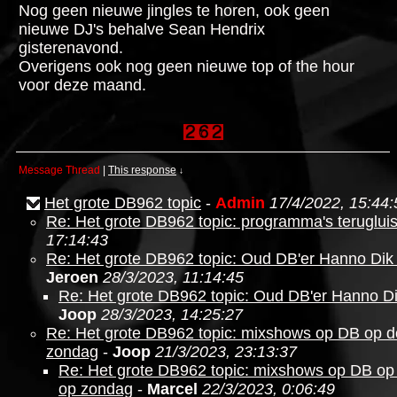
Nog geen nieuwe jingles te horen, ook geen
nieuwe DJ's behalve Sean Hendrix
gisterenavond.
Overigens ook nog geen nieuwe top of the hour
voor deze maand.
Message Thread
|
This response
↓
Het grote DB962 topic
-
Admin
17/4/2022, 15:44:
Re: Het grote DB962 topic: programma's teruglui
17:14:43
Re: Het grote DB962 topic: Oud DB'er Hanno Dik 
Jeroen
28/3/2023, 11:14:45
Re: Het grote DB962 topic: Oud DB'er Hanno Dik
Joop
28/3/2023, 14:25:27
Re: Het grote DB962 topic: mixshows op DB op 
zondag
-
Joop
21/3/2023, 23:13:37
Re: Het grote DB962 topic: mixshows op DB o
op zondag
-
Marcel
22/3/2023, 0:06:49