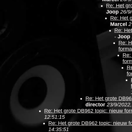
Re: Het gr
Joop
26/9
Re: Het 
Marcel
2
Re: Het
-
Joop
Re: H
forma
Re:
for
Re
fo
Re: Het grote DB962
director
23/9/2022,
Re: Het grote DB962 topic: nieuw fo
12:51:15
Re: Het grote DB962 topic: nieuw f
14:35:51