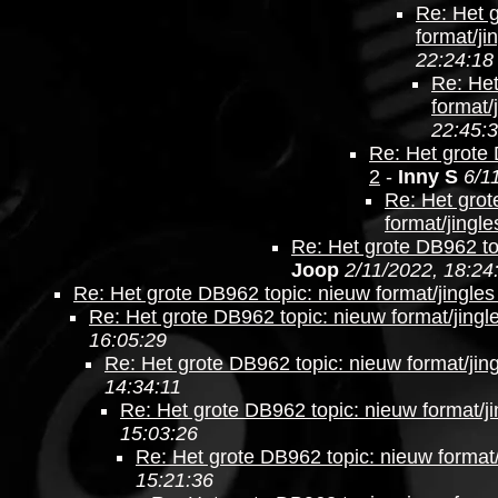
Re: Het 
format/ji
22:24:18
Re: Het
format/
22:45:
Re: Het grote 
2
-
Inny S
6/1
Re: Het grot
format/jingle
Re: Het grote DB962 top
Joop
2/11/2022, 18:24
Re: Het grote DB962 topic: nieuw format/jingles
Re: Het grote DB962 topic: nieuw format/jingl
16:05:29
Re: Het grote DB962 topic: nieuw format/jing
14:34:11
Re: Het grote DB962 topic: nieuw format/ji
15:03:26
Re: Het grote DB962 topic: nieuw format/
15:21:36