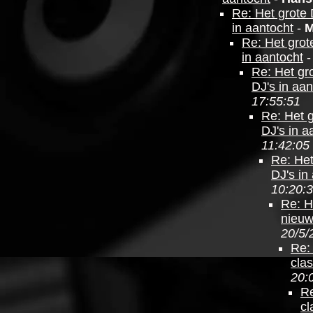
Re: Het grote
in aantocht
-
M
Re: Het grot
in aantocht
Re: Het gr
DJ's in aan
17:55:51
Re: Het 
DJ's in a
11:42:05
Re: Het
DJ's in
10:20:
Re: H
nieuw
20/5/
Re:
cla
20:
Re
cl