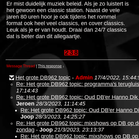
Er mist duidelijk muziek beleid. Als je zo luistert is
het gewoon een classic station. Naast de vele
jaren 80 uren hoor je ook tijdens het rommel
format ook heel veel classics, en cover classics.
Leuk als je er van houdt. Draai dan 24/7 classics
dat is beter dan dit allegaartje.
Message Thread
|
This response
↓
Het grote DB962 topic
-
Admin
17/4/2022, 15:44:
Re: Het grote DB962 topic: programma's teruglui
17:14:43
Re: Het grote DB962 topic: Oud DB'er Hanno Dik 
Jeroen
28/3/2023, 11:14:45
Re: Het grote DB962 topic: Oud DB'er Hanno Dik
Joop
28/3/2023, 14:25:27
Re: Het grote DB962 topic: mixshows op DB op 
zondag
-
Joop
21/3/2023, 23:13:37
Re: Het grote DB962 topic: mixshows op DB o