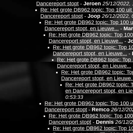
Dancereport stopt
-
Jeroen
25/12/2022, 
Re: Het grote DB962 topic: Top 100 uit
Dancereport stopt
-
Joop
26/12/2022, 
Re: Het grote DB962 topic: Top 100 u
Dancereport stopt, en Lieuwe...
-
Mar
Re: Het grote DB962 topic: Top 100 
Dancereport stopt, en Lieuwe...
-
J
Re: Het grote DB962 topic: Top 10
Dancereport stopt, en Lieuwe...
-
Re: Het grote DB962 topic: Top 
Dancereport stopt, en Lieuwe...
Re: Het grote DB962 topic: To
Dancereport stopt, en Lieuwe..
Re: Het grote DB962 topic: T
en Dancereport stopt, en Lie
0:53:33
Re: Het grote DB962 topic: Top 100 u
Dancereport stopt
-
Remco
26/12/20
Re: Het grote DB962 topic: Top 100 
Dancereport stopt
-
Dennis
26/12/2
Re: Het grote DB962 topic: Top 10