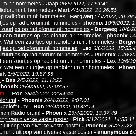
orum.nl: hommeles
-
Jaap
26/5/2022, 17:51:41
dioforum.nl: hommeles
-
Mart
4/6/2022, 20:26:56
op radioforum.nl: hommeles
-
Bergweg
5/6/2022, 20:39:
tjes op radioforum.nl: hommeles
-
phoenix
10/6/2022, 1
 zuurtjes op radioforum.nl: hommeles
-
Bergweg
10/6/2
 een zuurtjes op radioforum.nl: hommeles
-
phoenix
14
: Wat een zuurtjes op radioforum.nl: hommeles
-
Bergw
tjes op radioforum.nl: hommeles
-
Lex
6/6/2022, 15:55:
 zuurtjes op radioforum.nl: hommeles
-
Phoenix
10/6/20
 een zuurtjes op radioforum.nl: hommeles
-
Lex
10/6/20
: Wat een zuurtjes op radioforum.nl: hommeles
-
Phoen
rk
1/5/2022, 19:57:33
l
-
Bas
2/5/2022, 11:42:22
hoenix
25/4/2022, 22:03:52
um!
-
Ron
25/4/2022, 22:34:44
oforum!
-
Phoenix
26/4/2022, 9:07:01
Radioforum!
-
Ron
26/4/2022, 10:43:14
men Radioforum!
-
Phoenix
26/4/2022, 13:37:49
loop van diverse vaste poster
-
Rick
8/12/2021, 14:55:11
: uitloop van diverse vaste poster
-
Phoenix
20/2/2022,
um.nl: uitloop van diverse vaste poster
-
anonymous
6/