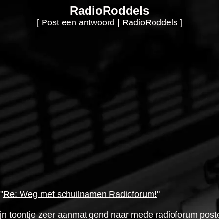
RadioRoddels
[
Post een antwoord
|
RadioRoddels
]
"
Re: Weg met schuilnamen Radioforum!
"
zijn toontje zeer aanmatigend naar mede radioforum post