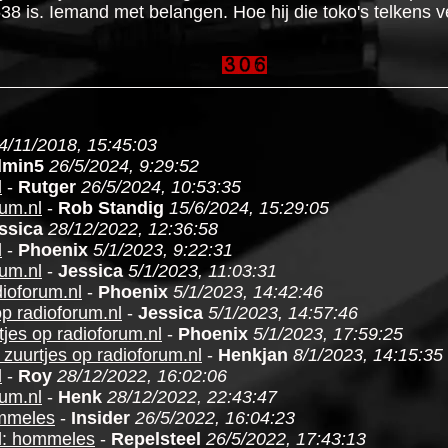
is. Iemand met belangen. Hoe hij die toko's telkens ve
4/11/2018, 15:45:03
min5
26/5/2024, 9:29:52
l
-
Rutger
26/5/2024, 10:53:35
rum.nl
-
Rob Standig
15/6/2024, 15:29:05
ssica
28/12/2022, 12:36:58
l
-
Phoenix
5/1/2023, 9:22:31
rum.nl
-
Jessica
5/1/2023, 11:03:31
dioforum.nl
-
Phoenix
5/1/2023, 14:42:46
p radioforum.nl
-
Jessica
5/1/2023, 14:57:46
jes op radioforum.nl
-
Phoenix
5/1/2023, 17:59:25
zuurtjes op radioforum.nl
-
Henkjan
8/1/2023, 14:15:35
l
-
Roy
28/12/2022, 16:02:06
rum.nl
-
Henk
28/12/2022, 22:43:47
ommeles
-
Insider
26/5/2022, 16:04:23
nl: hommeles
-
Repelsteel
26/5/2022, 17:43:13