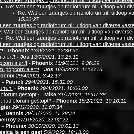
: Wat een zuurtjes op radioforum.nl: uitloop van diverse
Re: Wat een zuurtjes op radioforum.nl: uitloop van di
Re: Wat een zuurtjes op radioforum.nl: uitloop v
15:22:27
 een zuurtjes op radioforum.nl: uitloop van diverse vast
: Wat een zuurtjes op radioforum.nl: uitloop van diverse
Re: Wat een zuurtjes op radioforum.nl: uitloop van di
 een zuurtjes op radioforum.nl: uitloop van diverse vast
'!
-
Phoenix
13/9/2021, 12:30:31
alert'!
-
Jos
13/9/2021, 13:25:11
corn alert'!
-
Phoenix
16/9/2021, 9:36:29
 'popcorn alert'!
-
Jos
16/9/2021, 11:55:15
oenix
29/4/2021, 8:42:17
l
-
Patrick
29/4/2021, 15:31:00
rum.nl
-
Phoenix
29/4/2021, 16:06:00
dioforum gestopt?
-
Mike
31/1/2021, 15:07:38
l: radioforum gestopt?
-
Phoenix
15/2/2021, 10:10:11
gier
29/11/2020, 11:07:34
l
-
Dennis
29/11/2020, 11:28:24
benroy
27/10/2020, 22:02:22
l
-
Phoenix
30/10/2020, 20:01:13
ssica is een gast
5/9/2020, 18:13:00