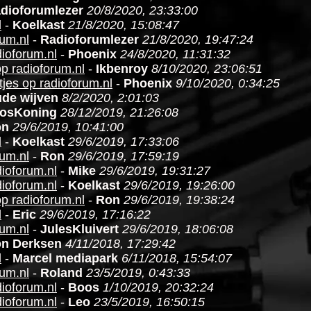
dioforumlezer
20/8/2020, 23:33:00
l
-
Koelkast
21/8/2020, 15:08:47
rum.nl
-
Radioforumlezer
21/8/2020, 19:47:24
dioforum.nl
-
Phoenix
24/8/2020, 11:31:32
p radioforum.nl
-
Ikbenroy
8/10/2020, 23:06:51
jes op radioforum.nl
-
Phoenix
9/10/2020, 0:34:25
de wijven
8/2/2020, 2:01:03
osKoning
28/12/2019, 21:26:08
on
29/6/2019, 10:41:00
l
-
Koelkast
29/6/2019, 17:33:06
rum.nl
-
Ron
29/6/2019, 17:59:19
dioforum.nl
-
Mike
29/6/2019, 19:31:27
dioforum.nl
-
Koelkast
29/6/2019, 19:26:00
p radioforum.nl
-
Ron
29/6/2019, 19:38:24
l
-
Eric
29/6/2019, 17:16:22
rum.nl
-
JulesKluivert
29/6/2019, 18:06:08
n Derksen
4/11/2018, 17:29:42
l
-
Marcel mediapark
6/11/2018, 15:54:07
rum.nl
-
Roland
23/5/2019, 0:43:33
dioforum.nl
-
Boos
1/10/2019, 20:32:24
dioforum.nl
-
Leo
23/5/2019, 16:50:15