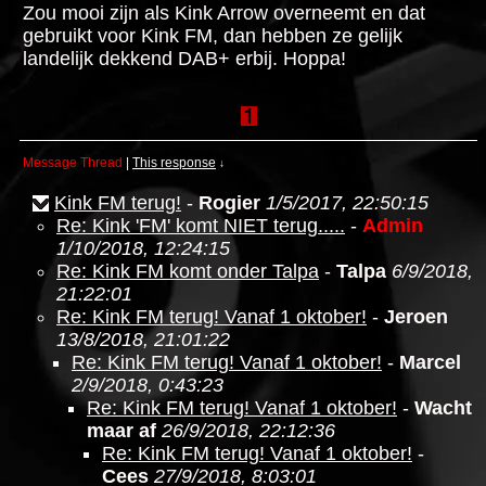
Zou mooi zijn als Kink Arrow overneemt en dat
gebruikt voor Kink FM, dan hebben ze gelijk
landelijk dekkend DAB+ erbij. Hoppa!
Message Thread
|
This response
↓
Kink FM terug!
-
Rogier
1/5/2017, 22:50:15
Re: Kink 'FM' komt NIET terug.....
-
Admin
1/10/2018, 12:24:15
Re: Kink FM komt onder Talpa
-
Talpa
6/9/2018,
21:22:01
Re: Kink FM terug! Vanaf 1 oktober!
-
Jeroen
13/8/2018, 21:01:22
Re: Kink FM terug! Vanaf 1 oktober!
-
Marcel
2/9/2018, 0:43:23
Re: Kink FM terug! Vanaf 1 oktober!
-
Wacht
maar af
26/9/2018, 22:12:36
Re: Kink FM terug! Vanaf 1 oktober!
-
Cees
27/9/2018, 8:03:01