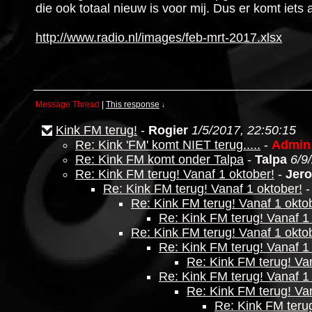
die ook totaal nieuw is voor mij. Dus er komt iets
http://www.radio.nl/images/feb-mrt-2017.xlsx
Message Thread
|
This response
↓
Kink FM terug!
-
Rogier
1/5/2017, 22:50:15
Re: Kink 'FM' komt NIET terug.....
-
Admin
Re: Kink FM komt onder Talpa
-
Talpa
6/9
Re: Kink FM terug! Vanaf 1 oktober!
-
Jer
Re: Kink FM terug! Vanaf 1 oktober!
Re: Kink FM terug! Vanaf 1 okto
Re: Kink FM terug! Vanaf 1
Re: Kink FM terug! Vanaf 1 okto
Re: Kink FM terug! Vanaf 1
Re: Kink FM terug! Van
Re: Kink FM terug! Vanaf 1
Re: Kink FM terug! Van
Re: Kink FM terug