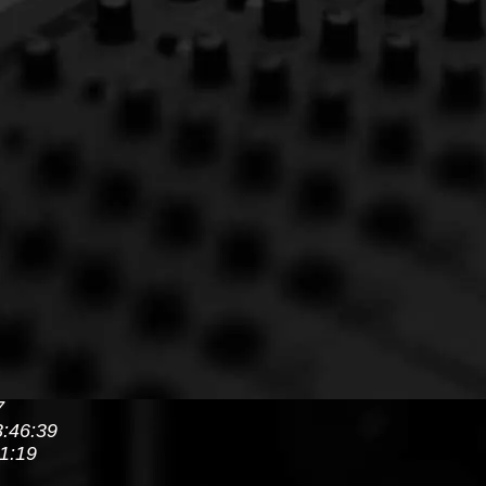
7
3:46:39
01:19