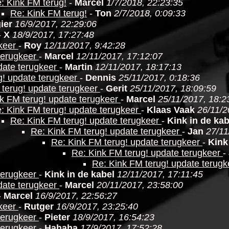
: Kink FM terug!
-
Marcel
1/7/2018, 22:23:35
Re: Kink FM terug!
-
Ton
2/7/2018, 0:09:33
ier
16/9/2017, 22:29:06
-
X
18/9/2017, 17:27:48
gkeer
-
Roy
12/11/2017, 9:42:28
terugkeer
-
Marcel
12/11/2017, 17:12:07
date terugkeer
-
Martin
12/11/2017, 18:17:13
g! update terugkeer
-
Dennis
25/11/2017, 0:18:36
 terug! update terugkeer
-
Gerit
25/11/2017, 18:09:59
k FM terug! update terugkeer
-
Marcel
25/11/2017, 18:2
: Kink FM terug! update terugkeer
-
Klaas Vaak
26/11/2
Re: Kink FM terug! update terugkeer
-
Kink in de kab
Re: Kink FM terug! update terugkeer
-
Jan
27/11
Re: Kink FM terug! update terugkeer
-
Kink
Re: Kink FM terug! update terugkeer
-
Re: Kink FM terug! update terug
terugkeer
-
Kink in de kabel
12/11/2017, 17:11:45
date terugkeer
-
Marcel
20/11/2017, 23:58:00
-
Marcel
16/9/2017, 22:56:27
gkeer
-
Rutger
16/9/2017, 23:25:40
terugkeer
-
Pieter
18/9/2017, 16:54:23
terugkeer
-
Hahaha
17/9/2017, 17:52:28