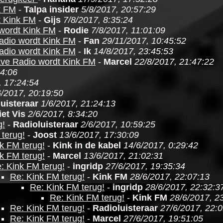
k FM
-
Talpa insider
5/8/2017, 20:57:29
t Kink FM
-
Gijs
7/8/2017, 8:35:24
wordt Kink FM
-
Rodie
7/8/2017, 11:01:09
adio wordt Kink FM
-
Fan
29/11/2017, 10:45:52
adio wordt Kink FM
-
Ik
14/8/2017, 23:45:53
ave Radio wordt Kink FM
-
Marcel
22/8/2017, 21:47:22
04:06
, 17:24:54
6/2017, 20:19:50
uisteraar
1/6/2017, 21:24:13
iet Vis
2/6/2017, 8:34:20
g!
-
Radioluisteraar
2/6/2017, 10:59:25
terug!
-
Joost
13/6/2017, 17:30:09
k FM terug!
-
Kink in de kabel
14/6/2017, 0:29:42
k FM terug!
-
Marcel
13/6/2017, 21:02:31
: Kink FM terug!
-
ingridp
27/6/2017, 19:35:34
Re: Kink FM terug!
-
Kink FM
28/6/2017, 22:07:13
Re: Kink FM terug!
-
ingridp
28/6/2017, 22:32:3
Re: Kink FM terug!
-
Kink FM
28/6/2017, 2
Re: Kink FM terug!
-
Radioluisteraar
27/6/2017, 22:
Re: Kink FM terug!
-
Marcel
27/6/2017, 19:51:05