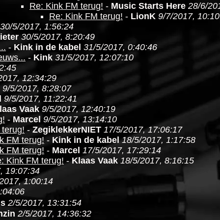
Re: Kink FM terug!
-
Music Starts Here
28/6/20
Re: Kink FM terug!
-
LionK
9/7/2017, 10:10
30/5/2017, 1:56:24
ieter
30/5/2017, 8:20:49
..
-
Kink in de kabel
31/5/2017, 0:40:46
euws...
-
Kink
31/5/2017, 12:07:10
2:45
2017, 12:34:29
9/5/2017, 8:28:07
l
9/5/2017, 11:22:41
laas Vaak
9/5/2017, 12:40:19
g!
-
Marcel
9/5/2017, 13:14:10
terug!
-
ZegiklekkerNIET
17/5/2017, 17:06:17
k FM terug!
-
Kink in de kabel
18/5/2017, 1:17:58
k FM terug!
-
Marcel
17/5/2017, 17:29:14
: Kink FM terug!
-
Klaas Vaak
18/5/2017, 8:16:15
, 19:07:34
/2017, 1:00:14
2:04:06
is
2/5/2017, 13:31:54
nzin
2/5/2017, 14:36:32