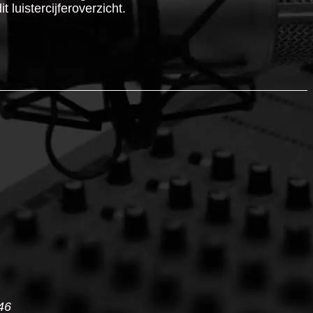
 luistercijferoverzicht.
46