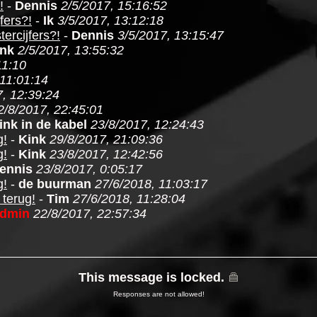
!
-
Dennis
2/5/2017, 15:16:52
fers?!
-
Ik
3/5/2017, 13:12:18
tercijfers?!
-
Dennis
3/5/2017, 13:15:47
ink
2/5/2017, 13:55:32
11:10
 11:01:14
7, 12:39:24
2/8/2017, 22:45:01
ink in de kabel
23/8/2017, 12:24:43
g!
-
Kink
29/8/2017, 21:09:36
g!
-
Kink
23/8/2017, 12:42:56
ennis
23/8/2017, 0:05:17
g!
-
de buurman
27/6/2018, 11:03:17
terug!
-
Tim
27/6/2018, 11:28:04
dmin
22/8/2017, 22:57:34
This message is locked.
Responses are not allowed!