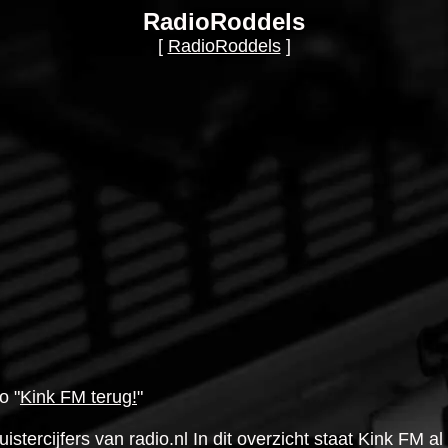
RadioRoddels
[
RadioRoddels
]
o "
Kink FM terug!
"
uistercijfers van radio.nl In dit overzicht staat Kink FM