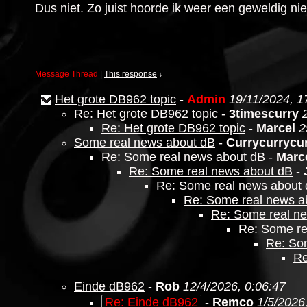
Dus niet. Zo juist hoorde ik weer een geweldig ni
Message Thread
|
This response
↓
Het grote DB962 topic
-
Admin
19/11/2024, 1
Re: Het grote DB962 topic
-
3timescurry
Re: Het grote DB962 topic
-
Marcel
2
Some real news about dB
-
Currycurrycu
Re: Some real news about dB
-
Marc
Re: Some real news about dB
-
Re: Some real news about
Re: Some real news a
Re: Some real n
Re: Some re
Re: So
Re
Einde dB962
-
Rob
12/4/2026, 0:06:47
Re: Einde dB962
-
Remco
1/5/2026