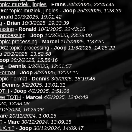
pic: muziek, jingles
-
Frans
24/3/2025, 22:45:45
62 topic: muziek, jingles
-
Joop
25/3/2025, 1:28:39
onald
10/3/2025, 19:01:42
g
-
Brian
10/3/2025, 19:33:39
essing
-
Ronald
10/3/2025, 22:43:16
 processing
-
Joop
10/3/2025, 23:29:00
opic: processing
-
Marcel
11/3/2025, 1:37:30
962 topic: processing
-
Joop
11/3/2025, 14:25:22
o
28/2/2025, 13:52:58
oop
28/2/2025, 15:58:16
at
-
Dennis
3/3/2025, 12:01:57
 Format
-
Joop
3/3/2025, 12:22:10
opic Format
-
Dennis
3/3/2025, 18:19:48
-
Dennis
3/2/2025, 13:01:31
TOTH
-
Joop
4/2/2025, 2:51:06
euwe TOTH
-
Marcel
4/2/2025, 12:04:49
24, 13:38:08
/12/2024, 16:23:26
arc
20/11/2024, 1:00:15
l?
-
Marc
30/12/2024, 13:09:15
LX.nl?
-
Joop
30/12/2024, 14:09:47