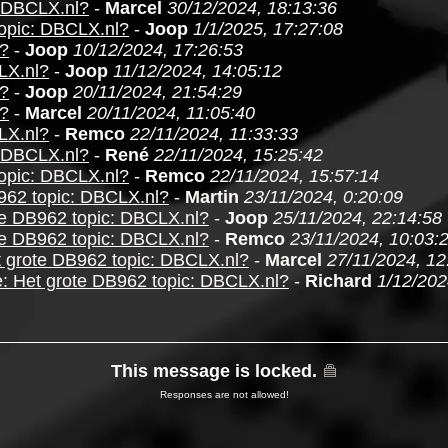
: DBCLX.nl?
-
Marcel
30/12/2024, 18:13:36
topic: DBCLX.nl?
-
Joop
1/1/2025, 17:27:08
l?
-
Joop
10/12/2024, 17:26:53
LX.nl?
-
Joop
11/12/2024, 14:05:12
l?
-
Joop
20/11/2024, 21:54:29
l?
-
Marcel
20/11/2024, 11:05:40
LX.nl?
-
Remco
22/11/2024, 11:33:33
: DBCLX.nl?
-
René
22/11/2024, 15:25:42
topic: DBCLX.nl?
-
Remco
22/11/2024, 15:57:14
962 topic: DBCLX.nl?
-
Martin
23/11/2024, 0:20:09
te DB962 topic: DBCLX.nl?
-
Joop
25/11/2024, 22:14:58
te DB962 topic: DBCLX.nl?
-
Remco
23/11/2024, 10:03:
t grote DB962 topic: DBCLX.nl?
-
Marcel
27/11/2024, 12
: Het grote DB962 topic: DBCLX.nl?
-
Richard
1/12/202
This message is locked.
Responses are not allowed!