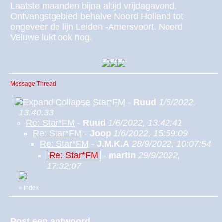
Laatste maanden bijna altijd vrijdagavond.
Ontvangstgebied behalve Noord Holland tot
ongeveer de lijn Leiden -Amersvoort. Noord
Veluwe lukt ook nog.
Message Thread
Star*FM
-
Ruud
1/6/2022,
13:40:33
Re: Star*FM
-
Ruud
1/6/2022, 13:42:41
Re: Star*FM
-
Joop
1/6/2022, 15:59:09
Re: Star*FM
-
J.M.K.A
28/9/2022, 10:07:54
Re: Star*FM
-
martin
29/9/2022,
17:32:07
«
Index
Post een antwoord