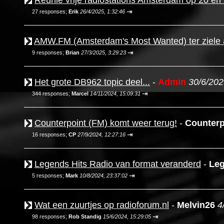
Reünie vrije radiostations Amsterdam op 20 en 2
⇥
27 responses;
Erik
26/4/2025, 1:32:46
AMW.FM (Amsterdam's Most Wanted) ter ziele a
⇥
9 responses;
Brian
27/3/2025, 3:29:23
Het grote DB962 topic deel...
-
Admin
30/6/202
⇥
344 responses;
Marcel
14/11/2024, 15:09:31
Counterpoint (FM) komt weer terug!
-
Counterp
⇥
16 responses;
CP
27/9/2024, 12:27:16
Legends Hits Radio van format veranderd
-
Leg
⇥
5 responses;
Mark
10/8/2024, 23:37:02
Wat een zuurtjes op radioforum.nl
-
Melvin26
4
⇥
98 responses;
Rob Standig
15/6/2024, 15:29:05