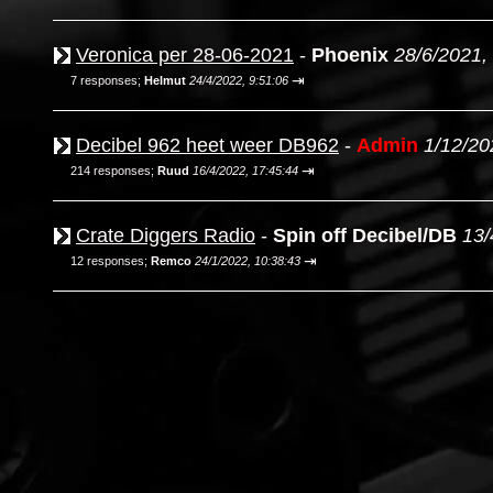
Veronica per 28-06-2021
-
Phoenix
28/6/2021,
⇥
7 responses;
Helmut
24/4/2022, 9:51:06
Decibel 962 heet weer DB962
-
Admin
1/12/20
⇥
214 responses;
Ruud
16/4/2022, 17:45:44
Crate Diggers Radio
-
Spin off Decibel/DB
13/
⇥
12 responses;
Remco
24/1/2022, 10:38:43