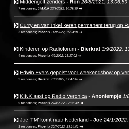
Middengolf zenders
-
Ron
26/8/2021, 13:06:59
⇥
7 responses;
J.M.K.A
28/9/2022, 10:39:39
Curry en van Inkel keren permanent terug op Ra
⇥
3 responses;
Phoenix
11/9/2022, 15:24:01
Kinderen op Radioforum
-
Bierkrat
3/9/2022, 1
⇥
4 responses;
Phoenix
4/9/2022, 15:37:02
Edwin Evers gepolst voor weekendshow op Ver
⇥
3 responses;
Bierkrat
31/8/2022, 12:47:48
KINK aast op Radio Veronica
-
Anoniempje
1/
⇥
9 responses;
Phoenix
27/8/2022, 22:36:30
Joe 'FM' komt naar Nederland
-
Joe
24/1/2022,
⇥
2 responses;
Phoenix
20/7/2022, 23:14:01