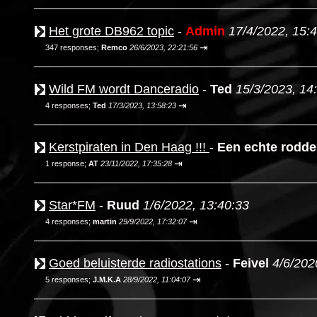
Het grote DB962 topic
-
Admin
17/4/2022, 15:
⇥
347 responses;
Remco
26/6/2023, 22:21:56
Wild FM wordt Danceradio
-
Ted
15/3/2023, 14
⇥
4 responses;
Ted
17/3/2023, 13:58:23
Kerstpiraten in Den Haag !!!
-
Een echte rodde
⇥
1 response;
AT
23/11/2022, 17:35:28
Star*FM
-
Ruud
1/6/2022, 13:40:33
⇥
4 responses;
martin
29/9/2022, 17:32:07
Goed beluisterde radiostations
-
Feivel
4/6/202
⇥
5 responses;
J.M.K.A
28/9/2022, 11:04:07