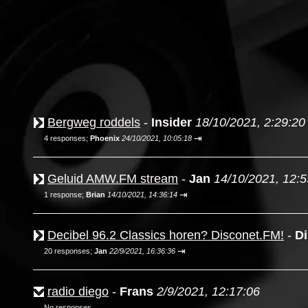
Bergweg roddels
-
Insider
18/10/2021, 2:29:20
⇥
4 responses;
Phoenix
24/10/2021, 10:05:18
Geluid AMW.FM stream
-
Jan
14/10/2021, 12:5
⇥
1 response;
Brian
14/10/2021, 14:36:14
Decibel 96.2 Classics horen? Disconet.FM!
-
Di
⇥
20 responses;
Jan
22/9/2021, 16:36:36
radio diego
-
Frans
2/9/2021, 12:17:06
No responses