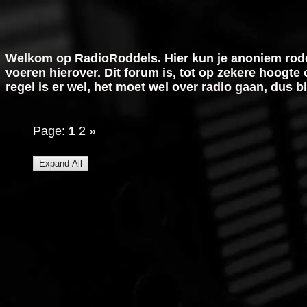
Welkom op RadioRoddels. Hier kun je anoniem rodd
voeren hierover. Dit forum is, tot op zekere hoogte 
regel is er wel, het moet wel over radio gaan, dus b
Page:
1
2
»