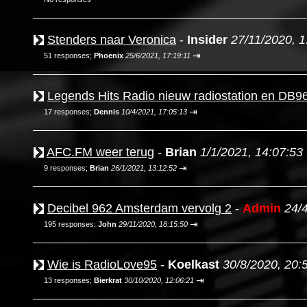
Stenders naar Veronica
-
Insider
27/11/2020, 1
⇥
51 responses;
Phoenix
25/6/2021, 17:19:11
Legends Hits Radio nieuw radiostation en DB96
⇥
17 responses;
Dennis
10/4/2021, 17:05:13
AFC.FM weer terug
-
Brian
1/1/2021, 14:07:53
⇥
9 responses;
Brian
26/1/2021, 13:12:52
Decibel 962 Amsterdam vervolg 2
-
Admin
24/
⇥
195 responses;
John
29/11/2020, 18:15:50
Wie is RadioLove95
-
Koelkast
30/8/2020, 20:
⇥
13 responses;
Bierkrat
30/10/2020, 12:06:21