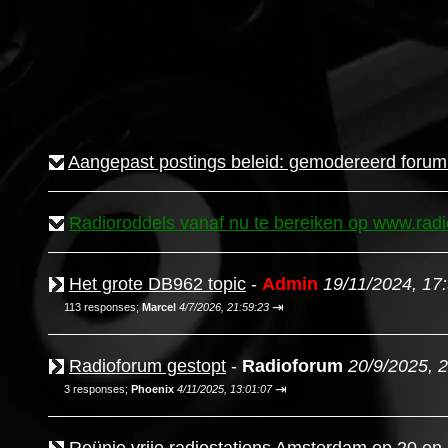
Aangepast postings beleid: gemodereerd forum
Radioroddels vanaf nu te bereiken op www.radio
Het grote DB962 topic
-
Admin
19/11/2024, 17
⇥
113 responses;
Marcel
4/7/2026, 21:59:23
Radioforum gestopt
-
Radioforum
20/9/2025, 
⇥
3 responses;
Phoenix
4/11/2025, 13:01:07