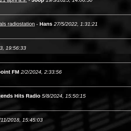
1 april a.s.
-
Joop
19/3/2025, 14:06:50
ls radiostation
-
Hans
27/5/2022, 1:31:21
3, 19:56:33
oint FM
2/2/2024, 2:33:56
ends Hits Radio
5/8/2024, 15:50:15
/11/2018, 15:45:03