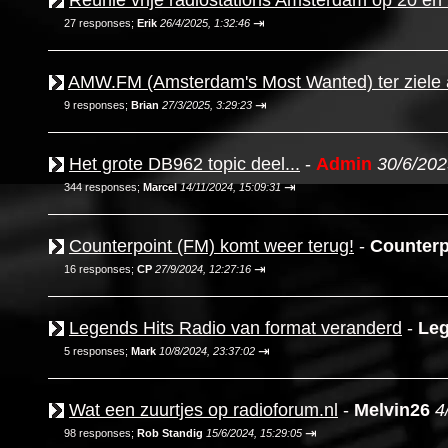
Reünie vrije radiostations Amsterdam op 20 en 2
⇥
27 responses;
Erik
26/4/2025, 1:32:46
AMW.FM (Amsterdam's Most Wanted) ter ziele a
⇥
9 responses;
Brian
27/3/2025, 3:29:23
Het grote DB962 topic deel...
-
Admin
30/6/202
⇥
344 responses;
Marcel
14/11/2024, 15:09:31
Counterpoint (FM) komt weer terug!
-
Counterp
⇥
16 responses;
CP
27/9/2024, 12:27:16
Legends Hits Radio van format veranderd
-
Leg
⇥
5 responses;
Mark
10/8/2024, 23:37:02
Wat een zuurtjes op radioforum.nl
-
Melvin26
4
⇥
98 responses;
Rob Standig
15/6/2024, 15:29:05