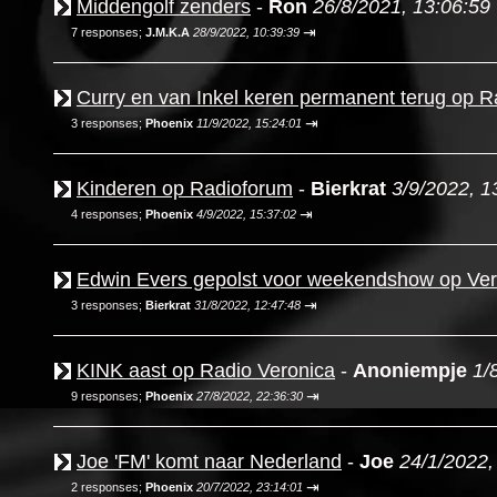
Middengolf zenders
-
Ron
26/8/2021, 13:06:59
⇥
7 responses;
J.M.K.A
28/9/2022, 10:39:39
Curry en van Inkel keren permanent terug op Ra
⇥
3 responses;
Phoenix
11/9/2022, 15:24:01
Kinderen op Radioforum
-
Bierkrat
3/9/2022, 1
⇥
4 responses;
Phoenix
4/9/2022, 15:37:02
Edwin Evers gepolst voor weekendshow op Ver
⇥
3 responses;
Bierkrat
31/8/2022, 12:47:48
KINK aast op Radio Veronica
-
Anoniempje
1/
⇥
9 responses;
Phoenix
27/8/2022, 22:36:30
Joe 'FM' komt naar Nederland
-
Joe
24/1/2022,
⇥
2 responses;
Phoenix
20/7/2022, 23:14:01