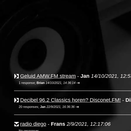
Geluid AMW.FM stream
-
Jan
14/10/2021, 12:5
⇥
1 response;
Brian
14/10/2021, 14:36:14
Decibel 96.2 Classics horen? Disconet.FM!
-
Di
⇥
20 responses;
Jan
22/9/2021, 16:36:36
radio diego
-
Frans
2/9/2021, 12:17:06
No responses