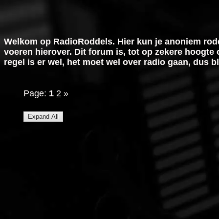
Welkom op RadioRoddels. Hier kun je anoniem rodd
voeren hierover. Dit forum is, tot op zekere hoogte 
regel is er wel, het moet wel over radio gaan, dus b
Page:
1
2
»