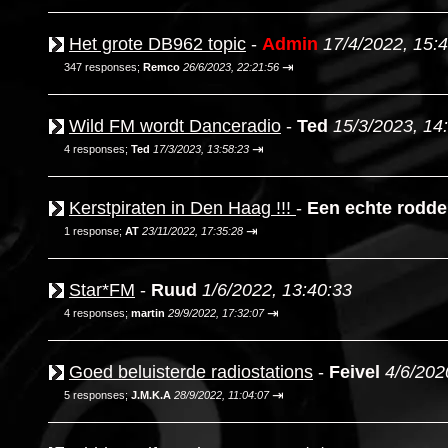
Het grote DB962 topic
-
Admin
17/4/2022, 15:
⇥
347 responses;
Remco
26/6/2023, 22:21:56
Wild FM wordt Danceradio
-
Ted
15/3/2023, 14
⇥
4 responses;
Ted
17/3/2023, 13:58:23
Kerstpiraten in Den Haag !!!
-
Een echte rodde
⇥
1 response;
AT
23/11/2022, 17:35:28
Star*FM
-
Ruud
1/6/2022, 13:40:33
⇥
4 responses;
martin
29/9/2022, 17:32:07
Goed beluisterde radiostations
-
Feivel
4/6/202
⇥
5 responses;
J.M.K.A
28/9/2022, 11:04:07