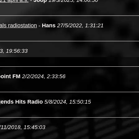
1 april a.s.
-
Joop
19/3/2025, 14:06:50
ls radiostation
-
Hans
27/5/2022, 1:31:21
3, 19:56:33
oint FM
2/2/2024, 2:33:56
ends Hits Radio
5/8/2024, 15:50:15
/11/2018, 15:45:03