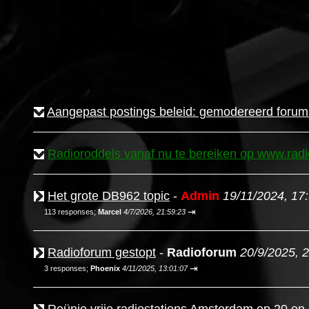
Aangepast postings beleid: gemodereerd forum
Radioroddels vanaf nu te bereiken op www.radio
Het grote DB962 topic
-
Admin
19/11/2024, 17
⇥
113 responses;
Marcel
4/7/2026, 21:59:23
Radioforum gestopt
-
Radioforum
20/9/2025, 
⇥
3 responses;
Phoenix
4/11/2025, 13:01:07