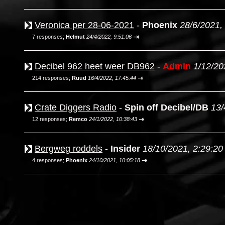
Veronica per 28-06-2021
-
Phoenix
28/6/2021,
⇥
7 responses;
Helmut
24/4/2022, 9:51:06
Decibel 962 heet weer DB962
-
Admin
1/12/20
⇥
214 responses;
Ruud
16/4/2022, 17:45:44
Crate Diggers Radio
-
Spin off Decibel/DB
13/
⇥
12 responses;
Remco
24/1/2022, 10:38:43
Bergweg roddels
-
Insider
18/10/2021, 2:29:20
⇥
4 responses;
Phoenix
24/10/2021, 10:05:18