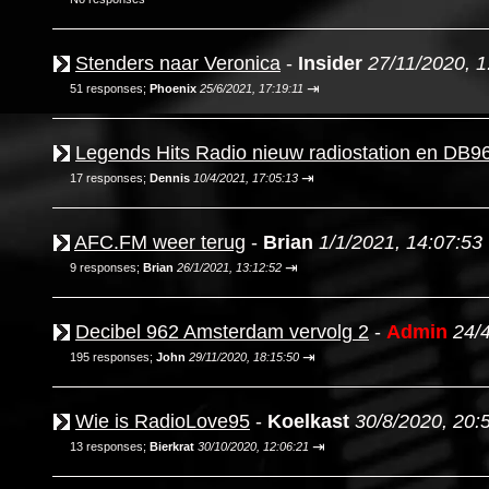
Stenders naar Veronica
-
Insider
27/11/2020, 1
⇥
51 responses;
Phoenix
25/6/2021, 17:19:11
Legends Hits Radio nieuw radiostation en DB96
⇥
17 responses;
Dennis
10/4/2021, 17:05:13
AFC.FM weer terug
-
Brian
1/1/2021, 14:07:53
⇥
9 responses;
Brian
26/1/2021, 13:12:52
Decibel 962 Amsterdam vervolg 2
-
Admin
24/
⇥
195 responses;
John
29/11/2020, 18:15:50
Wie is RadioLove95
-
Koelkast
30/8/2020, 20:
⇥
13 responses;
Bierkrat
30/10/2020, 12:06:21