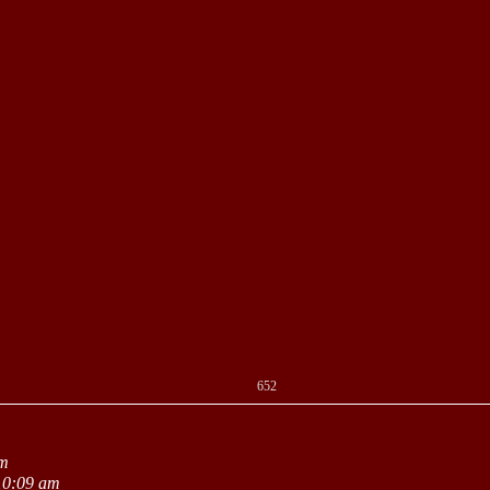
652
pm
10:09 am