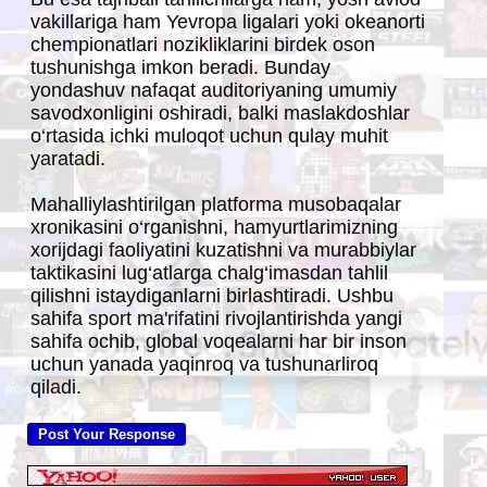
vakillariga ham Yevropa ligalari yoki okeanorti
chempionatlari nozikliklarini birdek oson
tushunishga imkon beradi. Bunday
yondashuv nafaqat auditoriyaning umumiy
savodxonligini oshiradi, balki maslakdoshlar
o‘rtasida ichki muloqot uchun qulay muhit
yaratadi.
Mahalliylashtirilgan platforma musobaqalar
xronikasini o‘rganishni, hamyurtlarimizning
xorijdagi faoliyatini kuzatishni va murabbiylar
taktikasini lug‘atlarga chalg‘imasdan tahlil
qilishni istaydiganlarni birlashtiradi. Ushbu
sahifa sport ma'rifatini rivojlantirishda yangi
sahifa ochib, global voqealarni har bir inson
uchun yanada yaqinroq va tushunarliroq
qiladi.