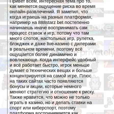
Привет всем, интересная тема про то,
как меняется ощущение риска во время
онлайн-развлечений. Я заметил, что
когда играешь на разных платформах,
например на 888starz bet постепенно
начинаешь иначе воспринимать сам
процесс ставок и игр, потому что там
много слотов, настольных игр, рулетка,
блэкджек и даже live-казино с дилерами
в реальном времени, поэтому всё
ощущается более динамично и
вовлекающе. Когда интерфейс удобный
и всё работает быстро, игрок меньше
думает о технических вещах и больше
концентрируется на самой игре. Плюс
на таких сайтах часто появляются
бонусы и акции, которые немного
меняют стратегию и отношение к риску.
Также нравится, что можно не только
играть в казино, но и делать ставки на
спорт или киберспорт, поэтому
платформа воспринимается как