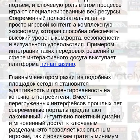
подъем, и ключевую роль в этом процессе
играют специализированные веб-ресурсы.
Современный пользователь ищет не
просто игровой контент, а комплексную
экосистему, которая способна обеспечить
высокий уровень комфорта, безопасности
и визуального удовольствия. Примером
интеграции таких передовых решений в
сфере интерактивного досуга выступает
платформа
пинап казино
.
Главным вектором развития подобных
площадок сегодня становится
адаптивность и ориентированность на
конечного потребителя. Вместо
перегруженных интерфейсов прошлых лет
современные порталы предлагают
лаконичный, интуитивно понятный дизайн
и мгновенный доступ к ключевым
разделам. Это позволяет как опытным
игрокам, так и новичкам тратить минимум