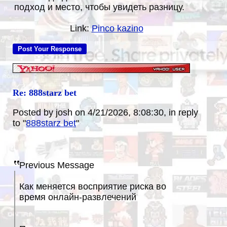
подход и место, чтобы увидеть разницу.
Link:
Pinco kazino
Re: 888starz bet
Posted by josh on 4/21/2026, 8:08:30, in reply
to "
888starz bet
"
Previous Message
Как меняется восприятие риска во
время онлайн-развлечений