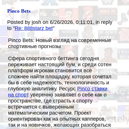
Pinco Bets
Posted by josh on 6/26/2026, 0:11:01, in reply
to "
Re: 888starz bet
"
Pinco Bets: Новый взгляд на современные
спортивные прогнозы
Сфера спортивного беттинга сегодня
переживает настоящий бум, и среди сотен
платформ игрокам становится всё
сложнее найти площадку, которая сочетал
бы в себе надежность, технологичность и
глубокую аналитику. Ресурс
Pinco ставки
на спорт
уверенно заявляет о себе как о
пространстве, где страсть к спорту
встречается с выверенным
математическим расчетом. Проект
ориентирован как на опытных капперов,
так и на новичков, желающих разобраться