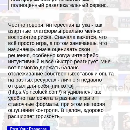
полноценный развлекательный сервис.
Честно говоря, интересная штука - как
азартные платформы реально меняют
восприятие риска. Сначала кажется, что
всё просто игра, а потом замечаешь, что
начинаешь иначе оценивать свои
решения, особенно когда интерфейс
интуитивный и всё быстро реагирует. Мне
вот помогло держать баланс
отслеживание собственных ставок и опыта
на разных ресурсах - лично я недавно
открыл для себя [пинко кз]
(https://pincoluck.com/) и удивился, как
удобно там сочетать разные игры и
ставочные форматы, при этом не теряя
ощущения контроля. В целом, здорово
расширяет горизонты.