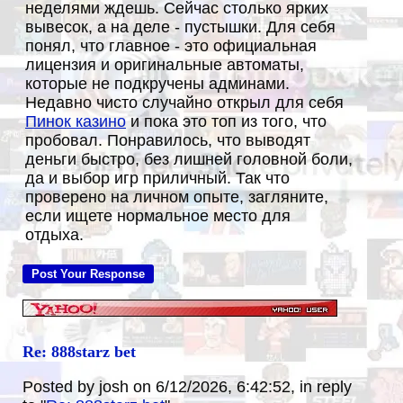
неделями ждешь. Сейчас столько ярких
вывесок, а на деле - пустышки. Для себя
понял, что главное - это официальная
лицензия и оригинальные автоматы,
которые не подкручены админами.
Недавно чисто случайно открыл для себя
Пинок казино
и пока это топ из того, что
пробовал. Понравилось, что выводят
деньги быстро, без лишней головной боли,
да и выбор игр приличный. Так что
проверено на личном опыте, загляните,
если ищете нормальное место для
отдыха.
Re: 888starz bet
Posted by josh on 6/12/2026, 6:42:52, in reply