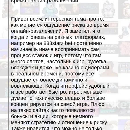
время онлайн-развлечений
Привет всем, интересная тема про то,
как меняется ощущение риска во время
онлайн-развлечений. Я заметил, что
когда играешь на разных платформах,
например на 888starz bet постепенно
начинаешь иначе воспринимать сам
процесс ставок и игр, потому что там
много слотов, настольных игр, рулетка,
блэкджек и даже live-казино с дилерами
в реальном времени, поэтому всё
ощущается более динамично и
вовлекающе. Когда интерфейс удобный
и всё работает быстро, игрок меньше
думает о технических вещах и больше
концентрируется на самой игре. Плюс
на таких сайтах часто появляются
бонусы и акции, которые немного
меняют стратегию и отношение к риску.
Также нравится, что можно не только