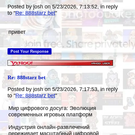
Posted by josh on 5/23/2026, 7:13:52, in reply
to "
Re: 888starz bet
"
привет
Re: 888starz bet
Posted by josh on 5/23/2026, 7:17:53, in reply
to "
Re: 888starz bet
"
Мир цифрового досуга: Эволюция
современных игровых платформ
Индустрия онлайн-развлечений
переживает масштабный цифровой