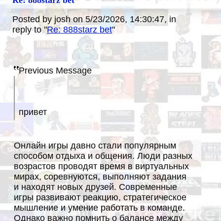
Re: 888starz bet
Posted by josh on 5/23/2026, 14:30:47, in
reply to "
Re: 888starz bet
"
Previous Message
привет
Онлайн игры давно стали популярным
способом отдыха и общения. Люди разных
возрастов проводят время в виртуальных
мирах, соревнуются, выполняют задания
и находят новых друзей. Современные
игры развивают реакцию, стратегическое
мышление и умение работать в команде.
Однако важно помнить о балансе между