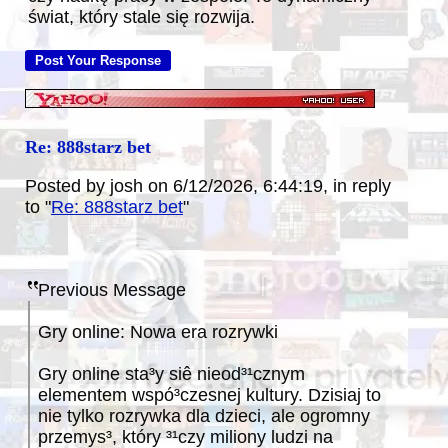
świat, który stale się rozwija.
Re: 888starz bet
Posted by josh on 6/12/2026, 6:44:19, in reply
to "
Re: 888starz bet
"
Previous Message
Gry online: Nowa era rozrywki
Gry online sta³y siê nieod³¹cznym
elementem wspó³czesnej kultury. Dzisiaj to
nie tylko rozrywka dla dzieci, ale ogromny
przemys³, który ³¹czy miliony ludzi na