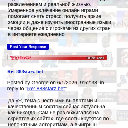
развлечением и реальной жизнью.
Умеренное увлечение онлайн играми
помогает снять стресс, получить яркие
эмоции и даже изучить иностранные языки
через общение с игроками из других стран
в интернете ежедневно
Re: 888starz bet
Posted by George on 6/1/2026, 9:52:38, in
reply to "
Re: 888starz bet
"
Да уж, тема с честными выплатами и
качественным софтом сейчас актуальна
как никогда. Сам не раз обжигался на
скриптовых сайтах, где слоты крутятся по
непонятным алгоритмам, а выигрыш