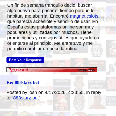
Un fin de semana tranquilo decidí buscar
algo nuevo para pasar el tiempo porque lo
habitual me aburría. Encontré
magneticslots
,
que parecía accesible y sencillo de usar. En
España estas plataformas online son muy
populares y utilizadas por muchos. Tiene
promociones y consejos útiles que ayudan a
orientarse al principio. Me entretuvo y me
permitió cambiar un poco la rutina.
Re: 888starz bet
Posted by josh on 4/17/2026, 4:23:55, in reply
to "
888starz bet
"