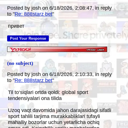
Posted by josh on 6/18/2026, 2:08:47, in reply
to "
Re: 888starz bet
"
привет
(no subject)
Posted by josh on 6/18/2026, 2:10:33, in reply
to "
Re: 888starz bet
"
Til to‘siqlari ortda qoldi: global sport
tendensiyalari ona tilida
Uzoq vaqt davomida jahon darajasidagi sifatli
sport tahlili tarjima murakkabliklari tufayli
mahalliy bozorlar uchun yetarlicha ochiq