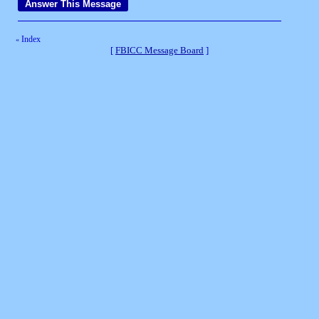
Index
«
[
FBICC Message Board
]